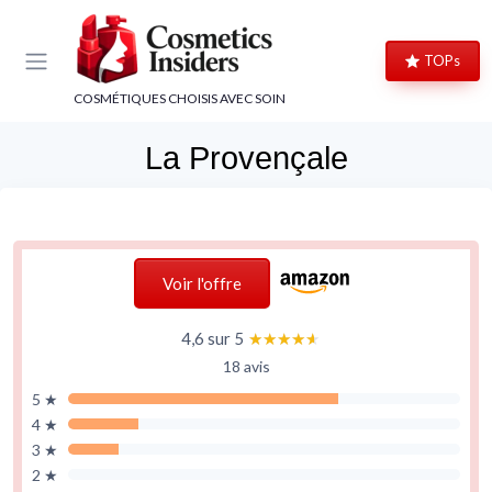
Panneau de gestion des cookies
TOPs
COSMÉTIQUES CHOISIS AVEC SOIN
La Provençale
Voir l'offre
4,6 sur 5
★★★★★
★★★★★
18 avis
5 ★
4 ★
3 ★
2 ★