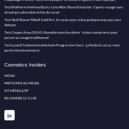
Test Biotherm Homme Basics Line After Shave Emulsion : l’après-rasage sans
alcool qui calme bien le feu du rasoir
Test Skull Shaver Pitbull Gold Pro : le rasoir pour crâne pratique mais pas sans
défauts
Test Coupe choux DOVO Shavette manche olivier : le bon compromis pour
passer au rasage traditionnel
Test Luxéol Traitement Antichute Progressive 3en1 : ça limite la casse, mais
pas le miracle annoncé
Cosmetics Insiders
MEDIA
PARTICIPER AU MEDIA
KIT MÉDIA & RP
REJOINDRE LE CLUB