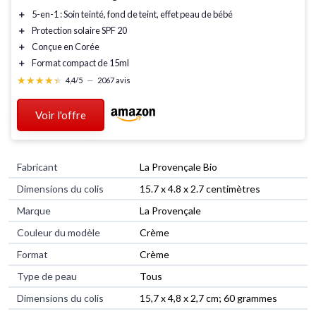
＋
5-en-1
: Soin teinté, fond de teint, effet peau de bébé
＋
Protection solaire
SPF 20
＋
Conçue en Corée
＋
Format compact
de 15ml
★★★★★
★★★★★
4,4/5
—
2067 avis
Voir l'offre
Fabricant
‎La Provençale Bio
Dimensions du colis
‎15.7 x 4.8 x 2.7 centimètres
Marque
‎La Provençale
Couleur du modèle
‎Crème
Format
‎Crème
Type de peau
‎Tous
Dimensions du colis
‎15,7 x 4,8 x 2,7 cm; 60 grammes