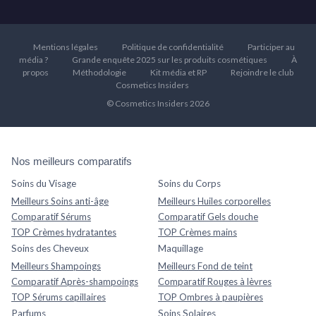
Mentions légales
Politique de confidentialité
Participer au
média ?
Grande enquête 2025 sur les produits cosmétiques
À
propos
Méthodologie
Kit média et RP
Rejoindre le club
Cosmetics Insiders
© Cosmetics Insiders 2026
Nos meilleurs comparatifs
Soins du Visage
Soins du Corps
Meilleurs Soins anti-âge
Meilleurs Huiles corporelles
Comparatif Sérums
Comparatif Gels douche
TOP Crèmes hydratantes
TOP Crèmes mains
Soins des Cheveux
Maquillage
Meilleurs Shampoings
Meilleurs Fond de teint
Comparatif Après-shampoings
Comparatif Rouges à lèvres
TOP Sérums capillaires
TOP Ombres à paupières
Parfums
Soins Solaires