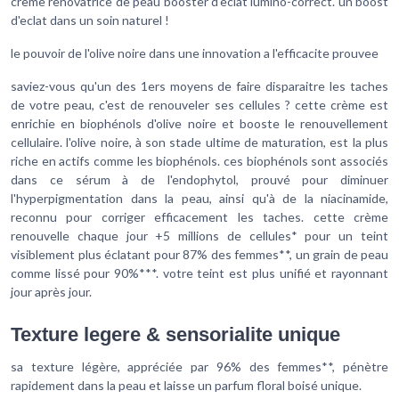
creme renovatrice de peau booster d'eclat lumino-correct. un boost
d'eclat dans un soin naturel !
le pouvoir de l'olive noire dans une innovation a l'efficacite prouvee
saviez-vous qu'un des 1ers moyens de faire disparaitre les taches
de votre peau, c'est de renouveler ses cellules ? cette crème est
enrichie en biophénols d'olive noire et booste le renouvellement
cellulaire. l'olive noire, à son stade ultime de maturation, est la plus
riche en actifs comme les biophénols. ces biophénols sont associés
dans ce sérum à de l'endophytol, prouvé pour diminuer
l'hyperpigmentation dans la peau, ainsi qu'à de la niacinamide,
reconnu pour corriger efficacement les taches. cette crème
renouvelle chaque jour +5 millions de cellules* pour un teint
visiblement plus éclatant pour 87% des femmes**, un grain de peau
comme lissé pour 90%***. votre teint est plus unifié et rayonnant
jour après jour.
Texture legere & sensorialite unique
sa texture légère, appréciée par 96% des femmes**, pénètre
rapidement dans la peau et laisse un parfum floral boisé unique.