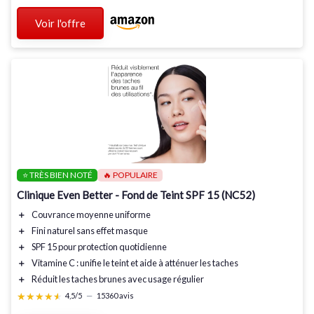
Voir l'offre
⭐ TRÈS BIEN NOTÉ
🔥 POPULAIRE
Clinique Even Better - Fond de Teint SPF 15 (NC52)
＋
Couvrance moyenne
uniforme
＋
Fini naturel
sans effet masque
＋
SPF 15
pour protection quotidienne
＋
Vitamine C
: unifie le teint et aide à atténuer les taches
＋
Réduit les taches brunes
avec usage régulier
★★★★★
★★★★★
4,5/5
—
15360 avis