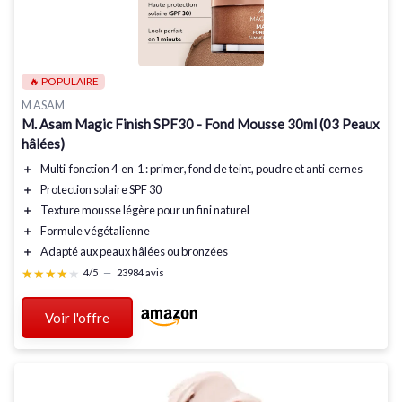
🔥 POPULAIRE
M ASAM
M. Asam Magic Finish SPF30 - Fond Mousse 30ml (03 Peaux
hâlées)
＋
Multi‑fonction 4‑en‑1 :
primer
,
fond de teint
,
poudre
et
anti‑cernes
＋
Protection solaire
SPF 30
＋
Texture mousse légère pour un fini
naturel
＋
Formule
végétalienne
＋
Adapté aux
peaux hâlées
ou bronzées
★★★★★
★★★★★
4/5
—
23984 avis
Voir l'offre