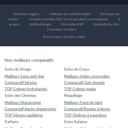
Mentions légales
Politique de confidentialité
Participer au
média ?
Grande enquête 2025 sur les produits cosmétiques
À
propos
Méthodologie
Kit média et RP
Rejoindre le club
Cosmetics Insiders
© Cosmetics Insiders 2026
Nos meilleurs comparatifs
Soins du Visage
Soins du Corps
Meilleurs Soins anti-âge
Meilleurs Huiles corporelles
Comparatif Sérums
Comparatif Gels douche
TOP Crèmes hydratantes
TOP Crèmes mains
Soins des Cheveux
Maquillage
Meilleurs Shampoings
Meilleurs Fond de teint
Comparatif Après-shampoings
Comparatif Rouges à lèvres
TOP Sérums capillaires
TOP Ombres à paupières
Parfums
Soins Solaires