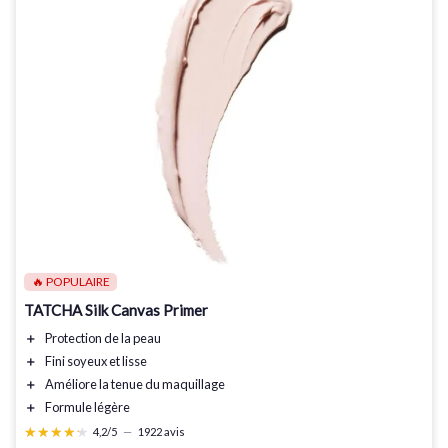
🔥 POPULAIRE
TATCHA Silk Canvas Primer
＋
Protection
de la peau
＋
Fini soyeux
et lisse
＋
Améliore la tenue du maquillage
＋
Formule légère
★★★★★
★★★★★
4,2/5
—
1922 avis