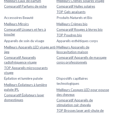
Meilleurs Eaux de parfum
Meilleurs Crèmes solaires visage
Comparatif Parfums de niche
Comparatif Huiles solaires
TOP Gels apaisants
Accessoires Beauté
Produits Naturels et Bio
Meilleurs Miroirs
Meilleurs Crèmes bio
Comparatif Lisseurs et fers à
Comparatif Rouges à lèvres bio
boucler
TOP Poudres bio
Appareils de soin du visage
Appareils esthétiques corps
Meilleurs Appareils LED visage anti-
Meilleurs Appareils de
âge
lipocavitation maison
Comparatif Appareils
Comparatif Appareils de massage
radiofréquence visage
corps professionnels
TOP Appareils microcourants
visage
Épilation et lumière pulsée
Dispositifs capillaires
technologiques
Meilleurs Épilateurs à lumière
pulsée IPL
Meilleurs Casques LED pour pousse
des cheveux
Comparatif Épilateurs laser
domestiques
Comparatif Appareils de
stimulation cuir chevelu
TOP Brosses laser anti-chute de