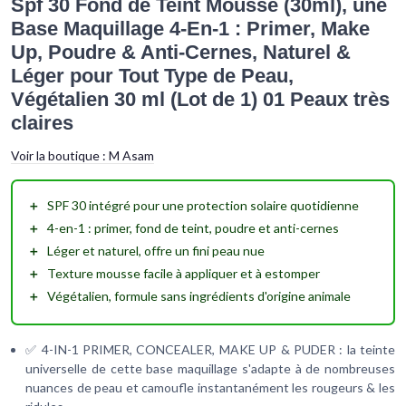
Spf 30 Fond de Teint Mousse (30ml), une
Base Maquillage 4-En-1 : Primer, Make
Up, Poudre & Anti-Cernes, Naturel &
Léger pour Tout Type de Peau,
Végétalien 30 ml (Lot de 1) 01 Peaux très
claires
Voir la boutique :
M Asam
＋
SPF 30
intégré pour une protection solaire quotidienne
＋
4-en-1
: primer, fond de teint, poudre et anti-cernes
＋
Léger
et naturel, offre un fini peau nue
＋
Texture mousse
facile à appliquer et à estomper
＋
Végétalien
, formule sans ingrédients d'origine animale
✅ 4-IN-1 PRIMER, CONCEALER, MAKE UP & PUDER : la teinte
universelle de cette base maquillage s'adapte à de nombreuses
nuances de peau et camoufle instantanément les rougeurs & les