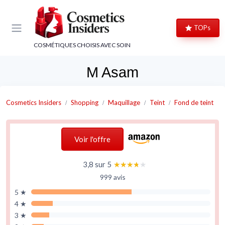
Panneau de gestion des cookies
TOPs
COSMÉTIQUES CHOISIS AVEC SOIN
M Asam
Cosmetics Insiders
Shopping
Maquillage
Teint
Fond de teint
Voir l'offre
3,8 sur 5
★★★★★
★★★★★
999 avis
5 ★
4 ★
3 ★