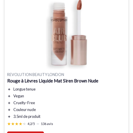
REVOLUTION BEAUTY LONDON
Rouge à Lèvres Liquide Mat Siren Brown Nude
＋
Longue tenue
＋
Vegan
＋
Cruelty-Free
＋
Couleur nude
＋
3.5ml de produit
★★★★★
★★★★★
4,2/5
—
136 avis