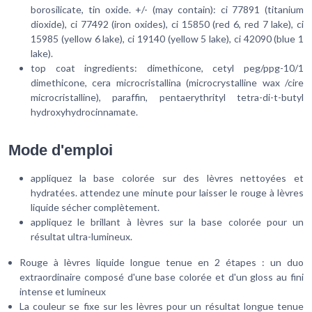
borosilicate, tin oxide. +/- (may contain): ci 77891 (titanium
dioxide), ci 77492 (iron oxides), ci 15850 (red 6, red 7 lake), ci
15985 (yellow 6 lake), ci 19140 (yellow 5 lake), ci 42090 (blue 1
lake).
top coat ingredients: dimethicone, cetyl peg/ppg-10/1
dimethicone, cera microcristallina (microcrystalline wax /cire
microcristalline), paraffin, pentaerythrityl tetra-di-t-butyl
hydroxyhydrocinnamate.
Mode d'emploi
appliquez la base colorée sur des lèvres nettoyées et
hydratées. attendez une minute pour laisser le rouge à lèvres
liquide sécher complètement.
appliquez le brillant à lèvres sur la base colorée pour un
résultat ultra-lumineux.
Rouge à lèvres liquide longue tenue en 2 étapes : un duo
extraordinaire composé d'une base colorée et d'un gloss au fini
intense et lumineux
La couleur se fixe sur les lèvres pour un résultat longue tenue