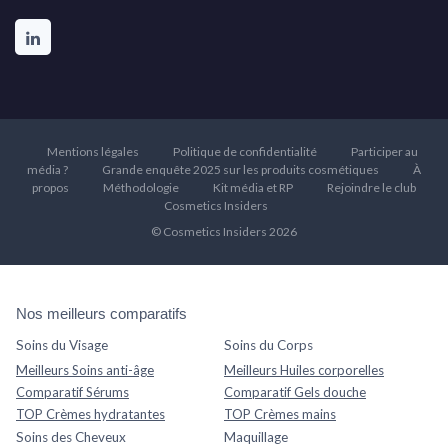
Mentions légales
Politique de confidentialité
Participer au
média ?
Grande enquête 2025 sur les produits cosmétiques
À
propos
Méthodologie
Kit média et RP
Rejoindre le club
Cosmetics Insiders
© Cosmetics Insiders 2026
Nos meilleurs comparatifs
Soins du Visage
Soins du Corps
Meilleurs Soins anti-âge
Meilleurs Huiles corporelles
Comparatif Sérums
Comparatif Gels douche
TOP Crèmes hydratantes
TOP Crèmes mains
Soins des Cheveux
Maquillage