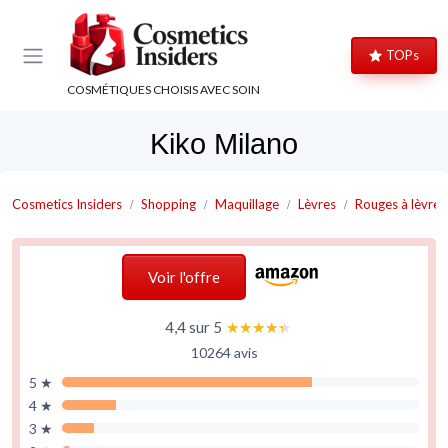
Panneau de gestion des cookies
TOPs
COSMÉTIQUES CHOISIS AVEC SOIN
Kiko Milano
Cosmetics Insiders
Shopping
Maquillage
Lèvres
Rouges à lèvres
Voir l'offre
4,4 sur 5
★★★★★
★★★★★
10264 avis
5 ★
4 ★
3 ★