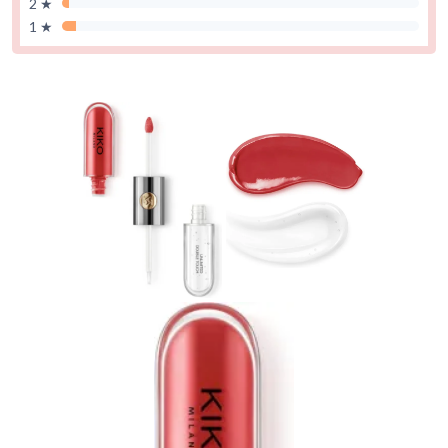
2 ★
1 ★