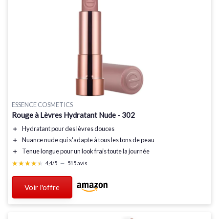
ESSENCE COSMETICS
Rouge à Lèvres Hydratant Nude - 302
＋
Hydratant
pour des lèvres douces
＋
Nuance nude
qui s'adapte à tous les tons de peau
＋
Tenue longue
pour un look frais toute la journée
★★★★★
★★★★★
4,4/5
—
515 avis
Voir l'offre