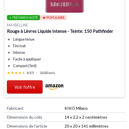
⭐ TRÈS BIEN NOTÉ
🔥 POPULAIRE
MAYBELLINE
Rouge à Lèvres Liquide Intense - Teinte: 150 Pathfinder
＋
Longue tenue
＋
Fini
mat
＋
Intense
＋
Facile à appliquer
＋
Compact
(5ml)
★★★★★
★★★★★
4,5/5
—
21033 avis
Voir l'offre
Fabricant
‎KIKO Milano
Dimensions du colis
‎14 x 2.2 x 2 centimètres
Dimensions de l'article
‎20 x 20 x 141 millimètres