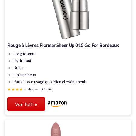
Rouge à Lèvres Flormar Sheer Up 015 Go For Bordeaux
＋
Longue tenue
＋
Hydratant
＋
Brillant
＋
Fini lumineux
＋
Parfait pour
usage quotidien
et
événements
★★★★★
★★★★★
4/5
—
327 avis
Voir l'offre