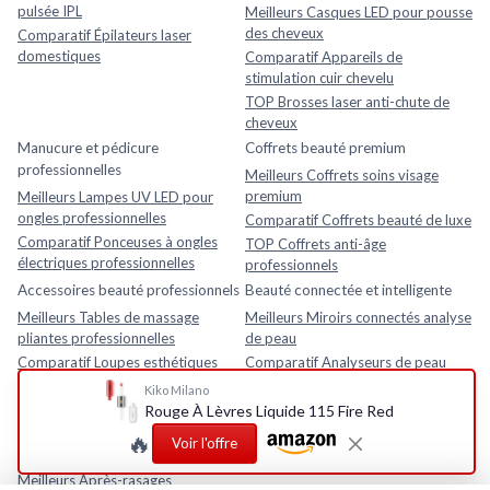
pulsée IPL
Meilleurs Casques LED pour pousse
des cheveux
Comparatif Épilateurs laser
domestiques
Comparatif Appareils de
stimulation cuir chevelu
TOP Brosses laser anti-chute de
cheveux
Manucure et pédicure
Coffrets beauté premium
professionnelles
Meilleurs Coffrets soins visage
premium
Meilleurs Lampes UV LED pour
ongles professionnelles
Comparatif Coffrets beauté de luxe
Comparatif Ponceuses à ongles
TOP Coffrets anti-âge
électriques professionnelles
professionnels
Accessoires beauté professionnels
Beauté connectée et intelligente
Meilleurs Tables de massage
Meilleurs Miroirs connectés analyse
pliantes professionnelles
de peau
Comparatif Loupes esthétiques
Comparatif Analyseurs de peau
avec lampe LED
électroniques
Kiko Milano
TOP Fauteuils esthétiques
TOP Appareils beauté intelligents
Rouge À Lèvres Liquide 115 Fire Red
réglables
avec application mobile
🔥
Voir l'offre
Rasage et soins homme
Meilleurs Après-rasages