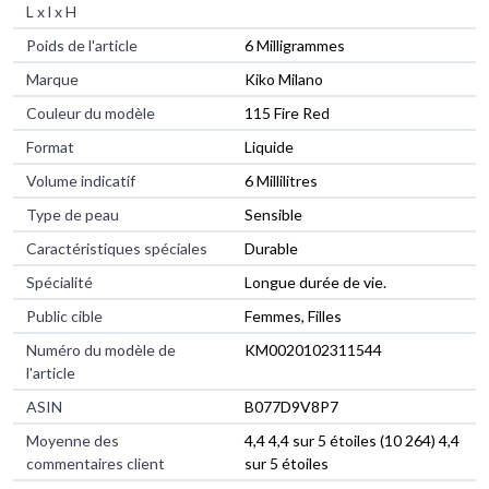
L x l x H
Poids de l'article
‎6 Milligrammes
Marque
‎Kiko Milano
Couleur du modèle
‎115 Fire Red
Format
‎Liquide
Volume indicatif
‎6 Millilitres
Type de peau
‎Sensible
Caractéristiques spéciales
‎Durable
Spécialité
‎Longue durée de vie.
Public cible
‎Femmes, Filles
Numéro du modèle de
‎KM0020102311544
l'article
ASIN
‎B077D9V8P7
Moyenne des
4,4 4,4 sur 5 étoiles (10 264) 4,4
commentaires client
sur 5 étoiles