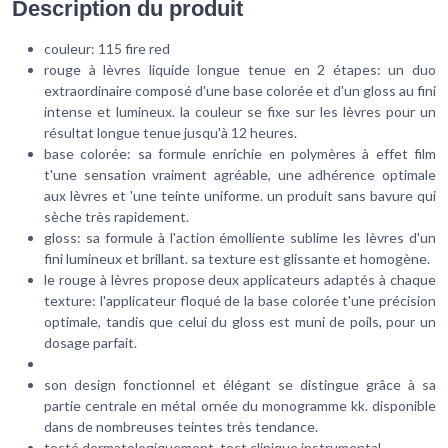
Description du produit
couleur: 115 fire red
rouge à lèvres liquide longue tenue en 2 étapes: un duo
extraordinaire composé d'une base colorée et d'un gloss au fini
intense et lumineux. la couleur se fixe sur les lèvres pour un
résultat longue tenue jusqu'à 12 heures.
base colorée: sa formule enrichie en polymères à effet film
t'une sensation vraiment agréable, une adhérence optimale
aux lèvres et 'une teinte uniforme. un produit sans bavure qui
sèche très rapidement.
gloss: sa formule à l'action émolliente sublime les lèvres d'un
fini lumineux et brillant. sa texture est glissante et homogène.
le rouge à lèvres propose deux applicateurs adaptés à chaque
texture: l'applicateur floqué de la base colorée t'une précision
optimale, tandis que celui du gloss est muni de poils, pour un
dosage parfait.
son design fonctionnel et élégant se distingue grâce à sa
partie centrale en métal ornée du monogramme kk. disponible
dans de nombreuses teintes très tendance.
testé dermatologiquement. test clinique instrumental.