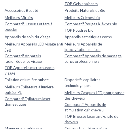
TOP Gels apaisants
Accessoires Beauté
Produits Naturels et Bio
Meilleurs Miroirs
Meilleurs Crèmes bio
Comparatif Lisseurs et fers à
Comparatif Rouges à lèvres bio
boucler
TOP Poudres bio
Appareils de soin du visage
Appareils esthétiques corps
Meilleurs Appareils LED visage anti-
Meilleurs Appareils de
âge
lipocavitation maison
Comparatif Appareils
Comparatif Appareils de massage
radiofréquence visage
corps professionnels
TOP Appareils microcourants
visage
Épilation et lumière pulsée
Dispositifs capillaires
technologiques
Meilleurs Épilateurs à lumière
pulsée IPL
Meilleurs Casques LED pour pousse
des cheveux
Comparatif Épilateurs laser
domestiques
Comparatif Appareils de
stimulation cuir chevelu
TOP Brosses laser anti-chute de
cheveux
Manucure et pédicure
Coffrets beauté premium