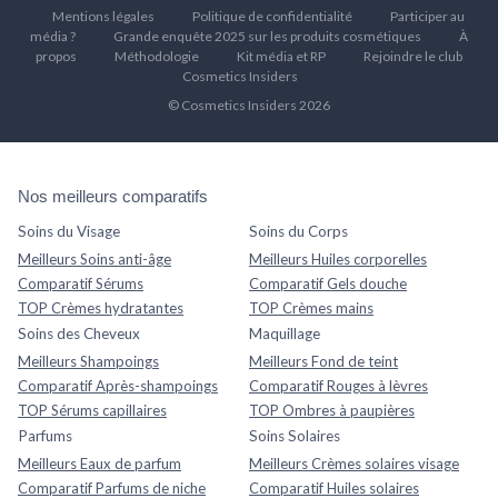
Mentions légales
Politique de confidentialité
Participer au
média ?
Grande enquête 2025 sur les produits cosmétiques
À
propos
Méthodologie
Kit média et RP
Rejoindre le club
Cosmetics Insiders
© Cosmetics Insiders 2026
Nos meilleurs comparatifs
Soins du Visage
Soins du Corps
Meilleurs Soins anti-âge
Meilleurs Huiles corporelles
Comparatif Sérums
Comparatif Gels douche
TOP Crèmes hydratantes
TOP Crèmes mains
Soins des Cheveux
Maquillage
Meilleurs Shampoings
Meilleurs Fond de teint
Comparatif Après-shampoings
Comparatif Rouges à lèvres
TOP Sérums capillaires
TOP Ombres à paupières
Parfums
Soins Solaires
Meilleurs Eaux de parfum
Meilleurs Crèmes solaires visage
Comparatif Parfums de niche
Comparatif Huiles solaires