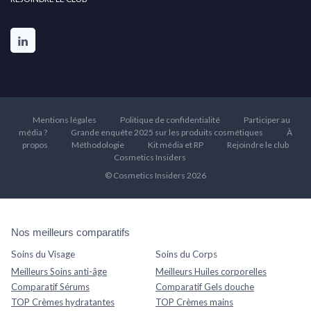
Mentions légales
Politique de confidentialité
Participer au
média ?
Grande enquête 2025 sur les produits cosmétiques
À
propos
Méthodologie
Kit média et RP
Rejoindre le club
Cosmetics Insiders
© Cosmetics Insiders 2026
Nos meilleurs comparatifs
Soins du Visage
Soins du Corps
Meilleurs Soins anti-âge
Meilleurs Huiles corporelles
Comparatif Sérums
Comparatif Gels douche
TOP Crèmes hydratantes
TOP Crèmes mains