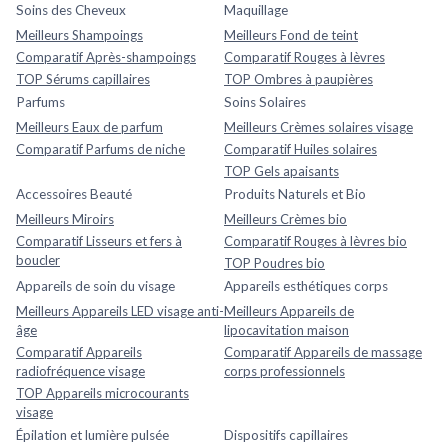
Soins des Cheveux
Maquillage
Meilleurs Shampoings
Meilleurs Fond de teint
Comparatif Après-shampoings
Comparatif Rouges à lèvres
TOP Sérums capillaires
TOP Ombres à paupières
Parfums
Soins Solaires
Meilleurs Eaux de parfum
Meilleurs Crèmes solaires visage
Comparatif Parfums de niche
Comparatif Huiles solaires
TOP Gels apaisants
Accessoires Beauté
Produits Naturels et Bio
Meilleurs Miroirs
Meilleurs Crèmes bio
Comparatif Lisseurs et fers à
Comparatif Rouges à lèvres bio
boucler
TOP Poudres bio
Appareils de soin du visage
Appareils esthétiques corps
Meilleurs Appareils LED visage anti-
Meilleurs Appareils de
âge
lipocavitation maison
Comparatif Appareils
Comparatif Appareils de massage
radiofréquence visage
corps professionnels
TOP Appareils microcourants
visage
Épilation et lumière pulsée
Dispositifs capillaires