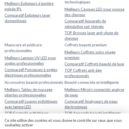
technologiques
Meilleurs Épilateurs à lumière
pulsée IPL
Meilleurs Casques LED pour pousse
des cheveux
Comparatif Épilateurs laser
domestiques
Comparatif Appareils de
stimulation cuir chevelu
TOP Brosses laser anti-chute de
cheveux
Manucure et pédicure
Coffrets beauté premium
professionnelles
Meilleurs Coffrets soins visage
premium
Meilleurs Lampes UV LED pour
ongles professionnelles
Comparatif Coffrets beauté de luxe
Comparatif Ponceuses à ongles
TOP Coffrets anti-âge
électriques professionnelles
professionnels
Accessoires beauté professionnels
Beauté connectée et intelligente
Meilleurs Tables de massage
Meilleurs Miroirs connectés analyse
pliantes professionnelles
de peau
Comparatif Loupes esthétiques
Comparatif Analyseurs de peau
avec lampe LED
électroniques
TOP Fauteuils esthétiques
TOP Appareils beauté intelligents
réglables
avec application mobile
Ce site utilise des cookies et vous donne le contrôle sur ceux que vous
souhaitez activer
Rasage et soins homme