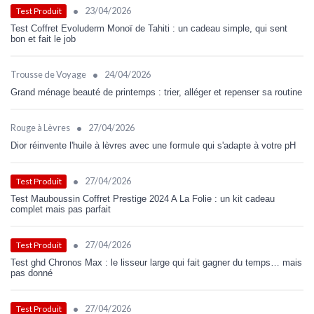
•
23/04/2026
Test Produit
Test Coffret Evoluderm Monoï de Tahiti : un cadeau simple, qui sent
bon et fait le job
•
Trousse de Voyage
24/04/2026
Grand ménage beauté de printemps : trier, alléger et repenser sa routine
•
Rouge à Lèvres
27/04/2026
Dior réinvente l'huile à lèvres avec une formule qui s'adapte à votre pH
•
27/04/2026
Test Produit
Test Mauboussin Coffret Prestige 2024 A La Folie : un kit cadeau
complet mais pas parfait
•
27/04/2026
Test Produit
Test ghd Chronos Max : le lisseur large qui fait gagner du temps… mais
pas donné
•
27/04/2026
Test Produit