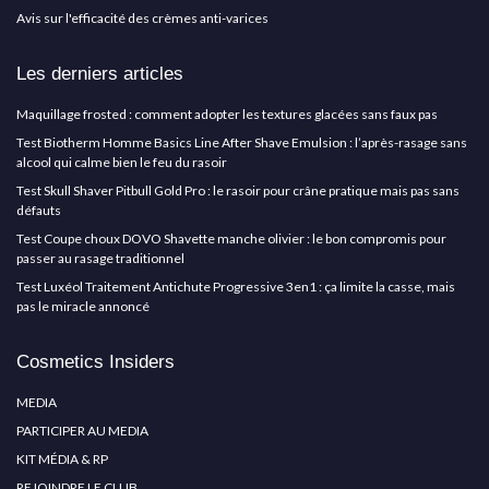
Avis sur l'efficacité des crèmes anti-varices
Les derniers articles
Maquillage frosted : comment adopter les textures glacées sans faux pas
Test Biotherm Homme Basics Line After Shave Emulsion : l’après-rasage sans
alcool qui calme bien le feu du rasoir
Test Skull Shaver Pitbull Gold Pro : le rasoir pour crâne pratique mais pas sans
défauts
Test Coupe choux DOVO Shavette manche olivier : le bon compromis pour
passer au rasage traditionnel
Test Luxéol Traitement Antichute Progressive 3en1 : ça limite la casse, mais
pas le miracle annoncé
Cosmetics Insiders
MEDIA
PARTICIPER AU MEDIA
KIT MÉDIA & RP
REJOINDRE LE CLUB