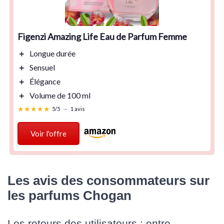
Figenzi Amazing Life Eau de Parfum Femme
＋
Longue durée
＋
Sensuel
＋
Élégance
＋
Volume de 100 ml
★★★★★
★★★★★
5/5
—
1 avis
Voir l'offre
Les avis des consommateurs sur
les parfums Chogan
Les retours des utilisateurs : entre