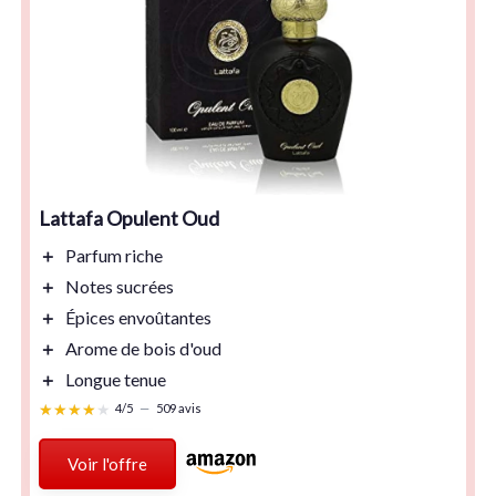
Lattafa Opulent Oud
＋
Parfum riche
＋
Notes sucrées
＋
Épices envoûtantes
＋
Arome de bois d'oud
＋
Longue tenue
★★★★★
★★★★★
4/5
—
509 avis
Voir l'offre