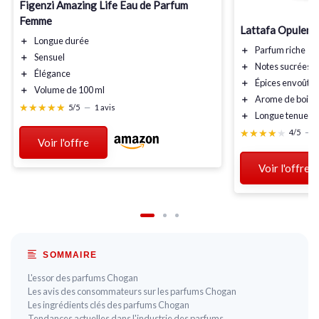
Figenzi Amazing Life Eau de Parfum
Femme
Lattafa Opulent
＋
Longue durée
＋
Parfum riche
＋
Sensuel
＋
Notes sucrées
＋
Élégance
＋
Épices envoûtan
＋
Volume de 100 ml
＋
Arome de bois 
★★★★★
★★★★★
5/5
—
1 avis
＋
Longue tenue
★★★★★
★★★★★
4/5
—
5
Voir l'offre
Voir l'offre
SOMMAIRE
L'essor des parfums Chogan
Les avis des consommateurs sur les parfums Chogan
Les ingrédients clés des parfums Chogan
Tendances actuelles dans l'industrie des parfums