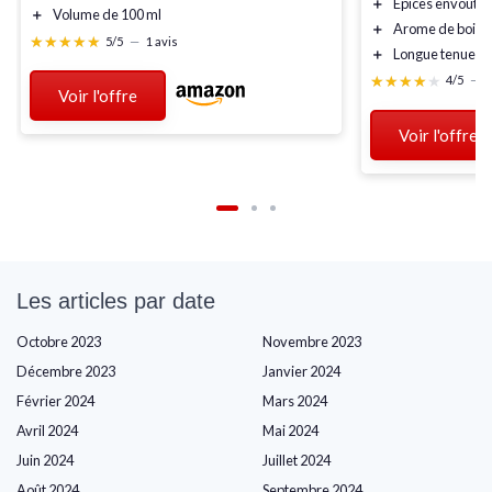
＋
Épices envoûtan
＋
Volume de 100 ml
＋
Arome de bois 
★★★★★
★★★★★
5/5
—
1 avis
＋
Longue tenue
★★★★★
★★★★★
4/5
—
5
Voir l'offre
Voir l'offre
Les articles par date
Octobre 2023
Novembre 2023
Décembre 2023
Janvier 2024
Février 2024
Mars 2024
Avril 2024
Mai 2024
Juin 2024
Juillet 2024
Août 2024
Septembre 2024