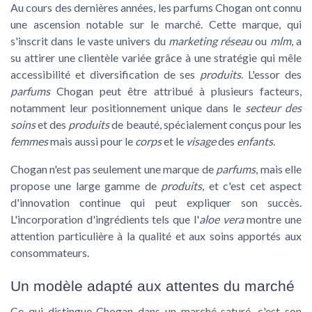
Au cours des dernières années, les
parfums Chogan
ont connu
une ascension notable sur le marché. Cette marque, qui
s'inscrit dans le vaste univers du
marketing réseau
ou
mlm
, a
su attirer une clientèle variée grâce à une stratégie qui mêle
accessibilité et diversification de ses
produits
. L'essor des
parfums
Chogan peut être attribué à plusieurs facteurs,
notamment leur positionnement unique dans le
secteur des
soins
et des
produits
de beauté, spécialement conçus pour les
femmes
mais aussi pour le
corps
et le
visage
des
enfants
.
Chogan n'est pas seulement une marque de
parfums
, mais elle
propose une large gamme de
produits
, et c'est cet aspect
d'innovation continue qui peut expliquer son succès.
L'incorporation d'ingrédients tels que l'
aloe vera
montre une
attention particulière à la
qualité
et aux soins apportés aux
consommateurs.
Un modèle adapté aux attentes du marché
Ce qui distingue Chogan dans un marché saturé, c'est son