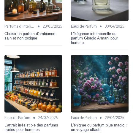
•
•
Parfums d'Intérieur
23/05/2025
Eaux de Parfum
30/04/2025
Choisir un parfum d'ambiance
L'élégance intemporelle du
sain et non toxique
parfum Giorgio Armani pour
homme
•
•
Eaux de Parfum
24/07/2026
Eaux de Parfum
29/04/2025
L'attrait irrésistible des parfums
L'énigme du parfum blue magic :
fruités pour hommes
un voyage olfactif