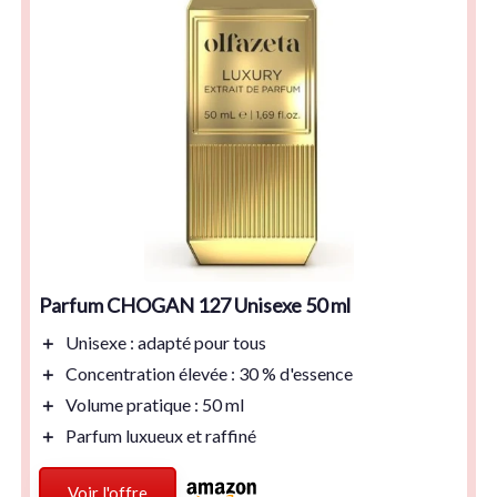
Parfum CHOGAN 127 Unisexe 50 ml
＋
Unisexe
: adapté pour tous
＋
Concentration élevée
: 30 % d'essence
＋
Volume pratique
: 50 ml
＋
Parfum luxueux
et raffiné
Voir l'offre