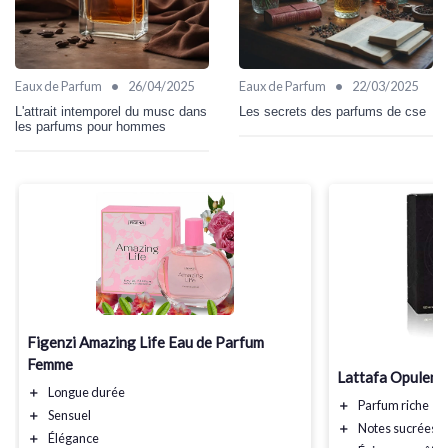
•
•
Eaux de Parfum
26/04/2025
Eaux de Parfum
22/03/2025
L'attrait intemporel du musc dans
Les secrets des parfums de cse
les parfums pour hommes
Figenzi Amazing Life Eau de Parfum
Femme
Lattafa Opulent
＋
Longue durée
＋
Parfum riche
＋
Sensuel
＋
Notes sucrées
＋
Élégance