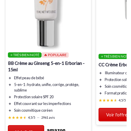
⭐ TRÈS BIEN NOTÉ
🔥 POPULAIRE
⭐ TRÈS BIEN NOTÉ
BB Crème au Ginseng 5-en-1 Erborian -
CC Crème Erboria
15ml
＋
Illuminateur de 
＋
Effet peau de bébé
＋
Protection solai
＋
5-en-1
: hydrate, unifie, corrige, protège,
＋
Soin cosmétiqu
sublime
＋
Format pratique
＋
Protection solaire SPF 20
★★★★★
★★★★★
4,5/5
—
＋
Effet couvrant
sur les imperfections
＋
Soin cosmétique coréen
Voir l'offre
★★★★★
★★★★★
4,5/5
—
2961 avis