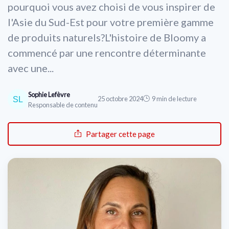
pourquoi vous avez choisi de vous inspirer de
* En rejoignant le club, j'accepte de recevoir les emails
de Cosmetics Insiders et les offres de ses partenaires.
l'Asie du Sud-Est pour votre première gamme
* En remplissant ce formulaire, j'accepte d'être
contacté(e) à des fins commerciales par Cosmetics
de produits naturels?L'histoire de Bloomy a
Non merci, peut-être plus tard
Insiders et ses partenaires.
commencé par une rencontre déterminante
Non merci, peut-être plus tard
avec une...
Sophie Lefèvre
25 octobre 2024
9 min de lecture
Responsable de contenu
Partager cette page