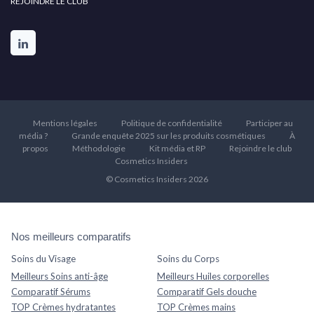
REJOINDRE LE CLUB
Mentions légales
Politique de confidentialité
Participer au
média ?
Grande enquête 2025 sur les produits cosmétiques
À
propos
Méthodologie
Kit média et RP
Rejoindre le club
Cosmetics Insiders
© Cosmetics Insiders 2026
Nos meilleurs comparatifs
Soins du Visage
Soins du Corps
Meilleurs Soins anti-âge
Meilleurs Huiles corporelles
Comparatif Sérums
Comparatif Gels douche
TOP Crèmes hydratantes
TOP Crèmes mains