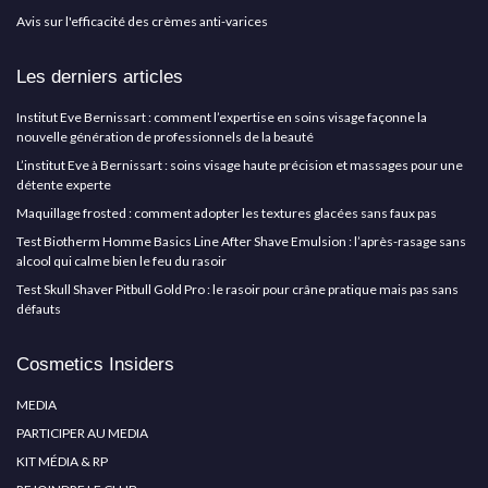
Avis sur l'efficacité des crèmes anti-varices
Les derniers articles
Institut Eve Bernissart : comment l’expertise en soins visage façonne la
nouvelle génération de professionnels de la beauté
L’institut Eve à Bernissart : soins visage haute précision et massages pour une
détente experte
Maquillage frosted : comment adopter les textures glacées sans faux pas
Test Biotherm Homme Basics Line After Shave Emulsion : l’après-rasage sans
alcool qui calme bien le feu du rasoir
Test Skull Shaver Pitbull Gold Pro : le rasoir pour crâne pratique mais pas sans
défauts
Cosmetics Insiders
MEDIA
PARTICIPER AU MEDIA
KIT MÉDIA & RP