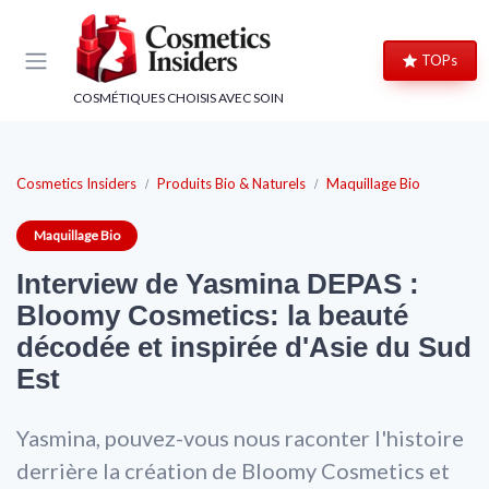
Panneau de gestion des cookies
×
×
TOPs
CLUB COSMETICS INSIDERS
LE CLUB BEAUTÉ
COSMÉTIQUES CHOISIS AVEC SOIN
Rejoignez le Club, c'est gratuit !
Rejoignez le club beauté !
Bons plans beauté, code cadeau de bienvenue et
Recevez nos comparatifs, tests produits et bons
Cosmetics Insiders
Produits Bio & Naturels
Maquillage Bio
avis d'experts : le meilleur de la cosmétique,
plans beauté avant tout le monde.
directement dans votre boîte mail.
Maquillage Bio
Comparatifs
Bons plans
Interview de Yasmina DEPAS :
Bons plans
Code cadeau
Tests produits
Astuces beauté
Bloomy Cosmetics: la beauté
Avis d'experts
Exclusivités
décodée et inspirée d'Asie du Sud
Est
Yasmina, pouvez-vous nous raconter l'histoire
→ Je rejoins le club
derrière la création de Bloomy Cosmetics et
→ Je m'inscris