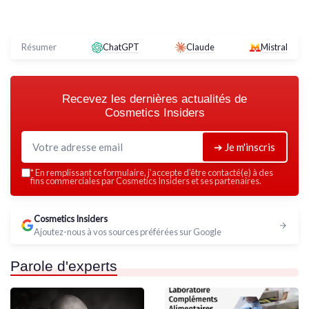
Résumer
ChatGPT
Claude
Mistral
Recevez les dernières actualités de
Cosmetics Insiders
➔ Je m'inscris
*
En remplissant ce formulaire, j’accepte d’être contacté(e) à des
fins commerciales par Cosmetics Insiders et ses partenaires.
Cosmetics Insiders
Ajoutez-nous à vos sources préférées sur Google
Parole d'experts