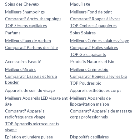
Soins des Cheveux
Maquillage
Meilleurs Shampoings
Meilleurs Fond de teint
Comparatif Après-shampoings
Comparatif Rouges à lèvres
TOP Sérums capillaires
TOP Ombres à paupières
Parfums
Soins Solaires
Meilleurs Eaux de parfum
Meilleurs Crèmes solaires visage
Comparatif Parfums de niche
Comparatif Huiles solaires
TOP Gels apaisants
Accessoires Beauté
Produits Naturels et Bio
Meilleurs Miroirs
Meilleurs Crèmes bio
Comparatif Lisseurs et fers à
Comparatif Rouges à lèvres bio
boucler
TOP Poudres bio
Appareils de soin du visage
Appareils esthétiques corps
Meilleurs Appareils LED visage anti-
Meilleurs Appareils de
âge
lipocavitation maison
Comparatif Appareils
Comparatif Appareils de massage
radiofréquence visage
corps professionnels
TOP Appareils microcourants
visage
Épilation et lumière pulsée
Dispositifs capillaires