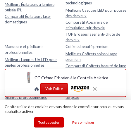
technologiques
Meilleurs Épilateurs à lumière
pulsée IPL
Meilleurs Casques LED pour pousse
des cheveux
Comparatif Épilateurs laser
domestiques
Comparatif Appareils de
stimulation cuir chevelu
TOP Brosses laser anti-chute de
cheveux
Manucure et pédicure
Coffrets beauté premium
professionnelles
Meilleurs Coffrets soins visage
premium
Meilleurs Lampes UV LED pour
ongles professionnelles
Comparatif Coffrets beauté de luxe
Comparatif Ponceuses à ongles
TOP Coffrets anti-âge
électriques professionnelles
CC Crème Erborian à la Centella Asiatica
professionnels
Accessoires beauté professionnels
Beauté connectée et intelligente
🔥
Voir l'offre
Meilleurs Tables de massage
Meilleurs Miroirs connectés analyse
pliantes professionnelles
de peau
Comparatif Loupes esthétiques
Comparatif Analyseurs de peau
Ce site utilise des cookies et vous donne le contrôle sur ceux que vous
avec lampe LED
électroniques
souhaitez activer
TOP Fauteuils esthétiques
TOP Appareils beauté intelligents
réglables
avec application mobile
Tout accepter
Personnaliser
Rasage et soins homme