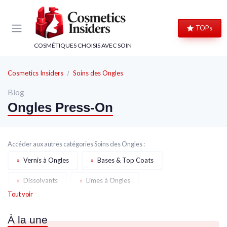
Panneau de gestion des cookies
TOPs
COSMÉTIQUES CHOISIS AVEC SOIN
Cosmetics Insiders
Soins des Ongles
Blog
Ongles Press-On
Accéder aux autres catégories Soins des Ongles :
»
Vernis à Ongles
»
Bases & Top Coats
»
Dissolvants
»
Limes à Ongles
Tout voir
»
Crèmes et Huiles Cuticules
»
Soins Durcissants
À la une
»
Ongles en Gel
»
Accessoires Manucure