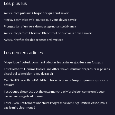
Les plus lus
Avis sur les parfums Chogan : ce qu'il faut savoir
Marlay cosmetics avis : tout ce que vous devez savoir
Plongez dans l'univers du massage naturiste à Nancy
Avis sur le parfum Christian Blanc : tout ce que vous devez savoir
Avis sur l'efficacité des crèmes anti-varices
Les derniers articles
Maquillage frosted : comment adopter les textures glacées sans faux pas
Test Biotherm Homme Basics Line After Shave Emulsion : l’après-rasage sans
alcool qui calme bien le feu du rasoir
Test Skull Shaver Pitbull Gold Pro : le rasoir pour crâne pratique mais pas sans
défauts
Test Coupe choux DOVO Shavette manche olivier : le bon compromis pour
passer au rasage traditionnel
Test Luxéol Traitement Antichute Progressive 3en1 : ça limite la casse, mais
pas le miracle annoncé