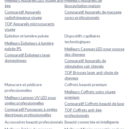
Meilleurs Appareils LED visage anti-
Meilleurs Appareils de
âge
lipocavitation maison
Comparatif Appareils
Comparatif Appareils de massage
radiofréquence visage
corps professionnels
TOP Appareils microcourants
visage
Épilation et lumière pulsée
Dispositifs capillaires
technologiques
Meilleurs Épilateurs à lumière
pulsée IPL
Meilleurs Casques LED pour pousse
des cheveux
Comparatif Épilateurs laser
domestiques
Comparatif Appareils de
stimulation cuir chevelu
TOP Brosses laser anti-chute de
cheveux
Manucure et pédicure
Coffrets beauté premium
professionnelles
Meilleurs Coffrets soins visage
premium
Meilleurs Lampes UV LED pour
ongles professionnelles
Comparatif Coffrets beauté de luxe
Comparatif Ponceuses à ongles
TOP Coffrets anti-âge
électriques professionnelles
professionnels
Accessoires beauté professionnels
Beauté connectée et intelligente