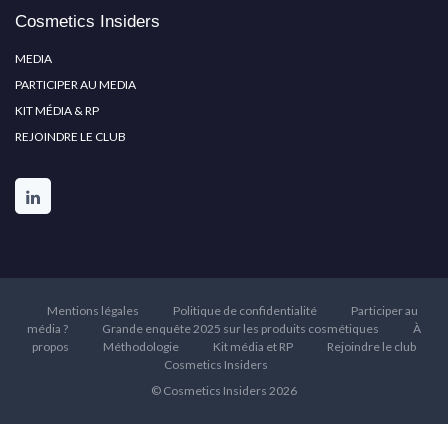
Cosmetics Insiders
MEDIA
PARTICIPER AU MEDIA
KIT MÉDIA & RP
REJOINDRE LE CLUB
Mentions légales
Politique de confidentialité
Participer au
média ?
Grande enquête 2025 sur les produits cosmétiques
À
propos
Méthodologie
Kit média et RP
Rejoindre le club
Cosmetics Insiders
© Cosmetics Insiders 2026