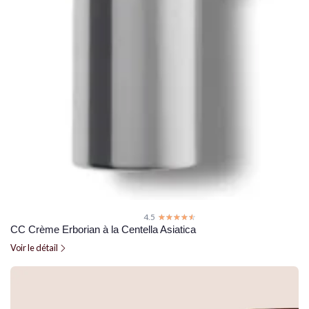
4.5
☆☆☆☆☆
★★★★★
CC Crème Erborian à la Centella Asiatica
Voir le détail