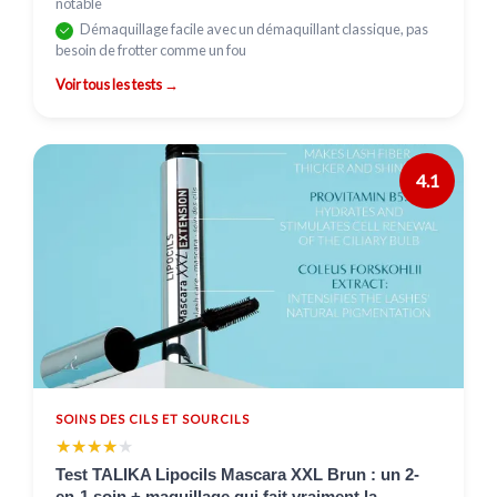
notable
Démaquillage facile avec un démaquillant classique, pas
besoin de frotter comme un fou
Voir tous les tests →
4.1
SOINS DES CILS ET SOURCILS
★★★★★
★★★★★
Test TALIKA Lipocils Mascara XXL Brun : un 2-
en-1 soin + maquillage qui fait vraiment la