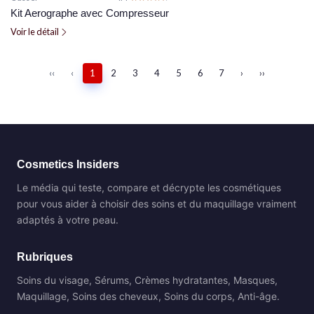
Kit Aerographe avec Compresseur
Voir le détail
‹‹
‹
1
2
3
4
5
6
7
›
››
Cosmetics Insiders
Le média qui teste, compare et décrypte les cosmétiques
pour vous aider à choisir des soins et du maquillage vraiment
adaptés à votre peau.
Rubriques
Soins du visage, Sérums, Crèmes hydratantes, Masques,
Maquillage, Soins des cheveux, Soins du corps, Anti-âge.