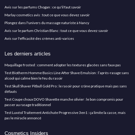
Avis sur les parfums Chogan : ce qu'il faut savoir
Marlay cosmetics avis : tout ce que vous devez savoir
Plongez dans l'univers du massage naturiste à Nancy
Avis sur le parfum Christian Blanc : tout ce que vous devez savoir
Avis sur l'efficacité des crèmes anti-varices
Les derniers articles
Maquillage frosted : comment adopter les textures glacées sans faux pas
Test Biotherm Homme Basics Line After Shave Emulsion : l’après-rasage sans
alcool qui calme bien le feu du rasoir
Test Skull Shaver Pitbull Gold Pro : le rasoir pour crâne pratique mais pas sans
défauts
Test Coupe choux DOVO Shavette manche olivier : le bon compromis pour
passer au rasage traditionnel
Test Luxéol Traitement Antichute Progressive 3en1 : ça limite la casse, mais
pas le miracle annoncé
Cosmetics Insiders