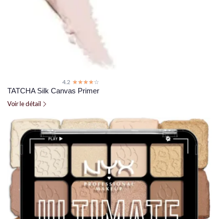
4.2
☆☆☆☆☆
★★★★★
TATCHA Silk Canvas Primer
Voir le détail