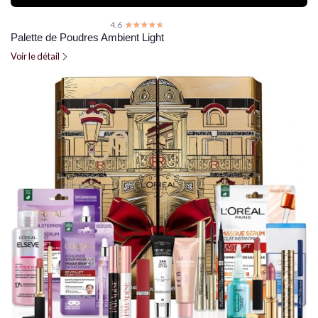
4.6
☆☆☆☆☆
★★★★★
Palette de Poudres Ambient Light
Voir le détail