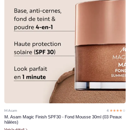
M Asam
4
☆☆☆☆☆
★★★★★
M. Asam Magic Finish SPF30 - Fond Mousse 30ml (03 Peaux
hâlées)
Voir le détail