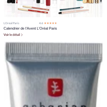
LOreal Paris
4.6
☆☆☆☆☆
★★★★★
Calendrier de l'Avent L'Oréal Paris
Voir le détail