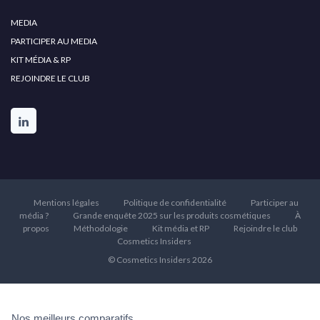
MEDIA
PARTICIPER AU MEDIA
KIT MÉDIA & RP
REJOINDRE LE CLUB
Mentions légales
Politique de confidentialité
Participer au
média ?
Grande enquête 2025 sur les produits cosmétiques
À
propos
Méthodologie
Kit média et RP
Rejoindre le club
Cosmetics Insiders
© Cosmetics Insiders 2026
Nos meilleurs comparatifs