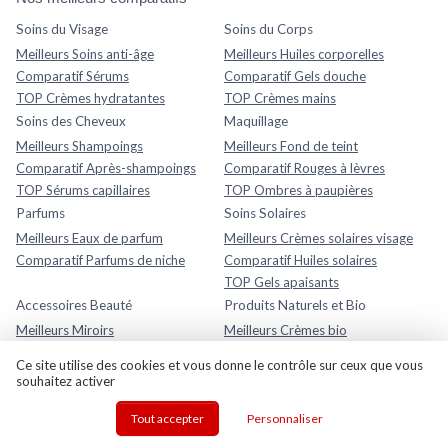
Soins du Visage
Soins du Corps
Meilleurs Soins anti-âge
Meilleurs Huiles corporelles
Comparatif Sérums
Comparatif Gels douche
TOP Crèmes hydratantes
TOP Crèmes mains
Soins des Cheveux
Maquillage
Meilleurs Shampoings
Meilleurs Fond de teint
Comparatif Après-shampoings
Comparatif Rouges à lèvres
TOP Sérums capillaires
TOP Ombres à paupières
Parfums
Soins Solaires
Meilleurs Eaux de parfum
Meilleurs Crèmes solaires visage
Comparatif Parfums de niche
Comparatif Huiles solaires
TOP Gels apaisants
Accessoires Beauté
Produits Naturels et Bio
Meilleurs Miroirs
Meilleurs Crèmes bio
Comparatif Lisseurs et fers à
Comparatif Rouges à lèvres bio
Ce site utilise des cookies et vous donne le contrôle sur ceux que vous
boucler
TOP Poudres bio
souhaitez activer
Appareils de soin du visage
Appareils esthétiques corps
Tout accepter
Personnaliser
Meilleurs Appareils LED visage anti-
Meilleurs Appareils de
âge
lipocavitation maison