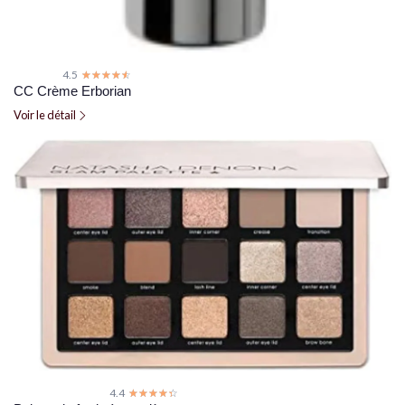
4.5
☆☆☆☆☆
★★★★★
CC Crème Erborian
Voir le détail
4.4
☆☆☆☆☆
★★★★★