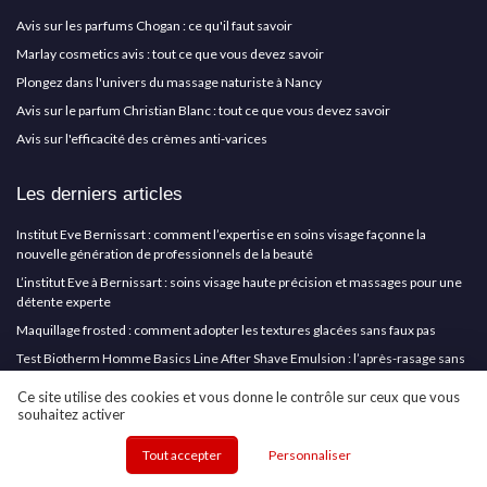
Avis sur les parfums Chogan : ce qu'il faut savoir
Marlay cosmetics avis : tout ce que vous devez savoir
Plongez dans l'univers du massage naturiste à Nancy
Avis sur le parfum Christian Blanc : tout ce que vous devez savoir
Avis sur l'efficacité des crèmes anti-varices
Les derniers articles
Institut Eve Bernissart : comment l’expertise en soins visage façonne la
nouvelle génération de professionnels de la beauté
L’institut Eve à Bernissart : soins visage haute précision et massages pour une
détente experte
Maquillage frosted : comment adopter les textures glacées sans faux pas
Test Biotherm Homme Basics Line After Shave Emulsion : l’après-rasage sans
alcool qui calme bien le feu du rasoir
Ce site utilise des cookies et vous donne le contrôle sur ceux que vous
Test Skull Shaver Pitbull Gold Pro : le rasoir pour crâne pratique mais pas sans
souhaitez activer
défauts
Tout accepter
Personnaliser
Cosmetics Insiders