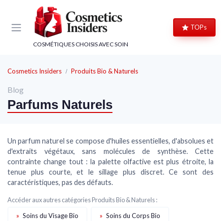
Panneau de gestion des cookies
×
×
TOPs
CLUB COSMETICS INSIDERS
LE CLUB BEAUTÉ
COSMÉTIQUES CHOISIS AVEC SOIN
Rejoignez le Club, c'est gratuit !
Rejoignez le club beauté !
Cosmetics Insiders
Produits Bio & Naturels
Bons plans beauté, code cadeau de bienvenue et
Recevez nos comparatifs, tests produits et bons
avis d'experts : le meilleur de la cosmétique,
plans beauté avant tout le monde.
Blog
directement dans votre boîte mail.
Parfums Naturels
Comparatifs
Bons plans
Bons plans
Code cadeau
Tests produits
Astuces beauté
Un parfum naturel se compose d'huiles essentielles, d'absolues et
Avis d'experts
Exclusivités
d'extraits végétaux, sans molécules de synthèse. Cette
contrainte change tout : la palette olfactive est plus étroite, la
tenue plus courte, et le sillage plus discret. Ce sont des
caractéristiques, pas des défauts.
→ Je rejoins le club
Accéder aux autres catégories Produits Bio & Naturels :
→ Je m'inscris
»
Soins du Visage Bio
»
Soins du Corps Bio