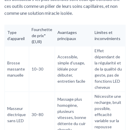
ces outils comme un pilier de leurs soins capillaires, et non
comme une solution miracle isolée.
Fourchette
Type
Avantages
Limites et
de prix*
d’appareil
principaux
inconvénients
(EUR)
Effet
Accessible,
dépendant de
Brosse
simple d’usage,
la régularité et
massante
10–30
idéale pour
de la qualité du
manuelle
débuter,
geste, pas de
entretien facile
fonctions LED
cheveux
Nécessite une
Massage plus
recharge, bruit
homogène,
Masseur
possible,
plusieurs
électrique
30–80
efficacité
vitesses, bonne
sans LED
variable sur la
détente du cuir
repousse
chevelu