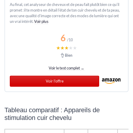
Au final, cet analyseur de cheveux et de peau fait plutôt bien ce qu’il
promet : il te montre en détail l’état de ton cuir chevelu et de ta peau,
avec une qualité d’image correcte et des modes de lumière qui ont
un vrai intérêt.
Voir plus
6
/10
★★★★★
★★★★★
👌 Bien
Voir le test complet →
Voir l'offre
Tableau comparatif : Appareils de
stimulation cuir chevelu