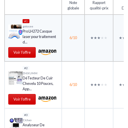
Note
Rapport
globale
qualité-prix
Des
#1
gotosee
Pro LH272 Casque
laser pour traitement
6/10
★★★★★
★★★★★
★★
★★
d...
Voir l'offre
#2
‎ZHIXUMM
DéTecteur De Cuir
Chevelu 10 Pouces,
6/10
★★★★★
★★★★★
★★
★★
App...
Voir l'offre
#3
ZJchao
Analyseur De