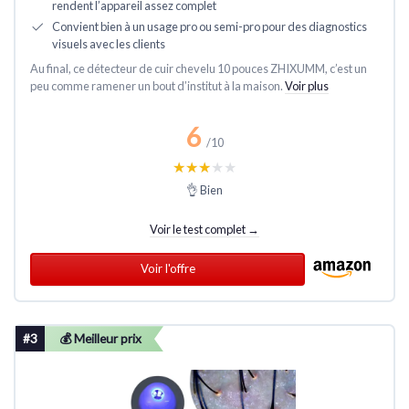
rendent l’appareil assez complet
Convient bien à un usage pro ou semi-pro pour des diagnostics
visuels avec les clients
Au final, ce détecteur de cuir chevelu 10 pouces ZHIXUMM, c’est un
peu comme ramener un bout d’institut à la maison.
Voir plus
6
/10
★★★★★
★★★★★
👌 Bien
Voir le test complet →
Voir l'offre
#3
💰 Meilleur prix