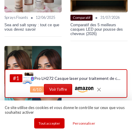
•
•
Sprays Fixants
12/06/2025
31/07/2026
Comparatif
Sea and salt spray : tout ce que
Comparatif des 5 meilleurs
vous devez savoir
casques LED pour pousse des
cheveux (2026)
#1
Pro LH272 Casque laser pour traitement de chute de cheveux pour homme et femme Stimule la pousse des cheveux et repousse les cheveux
6/10
Voir l'offre
Ce site utilise des cookies et vous donne le contrôle sur ceux que vous
•
Colorations
01/05/2025
souhaitez activer
Transformations capillaires avec
le henné : avant et après
Tout accepter
Personnaliser