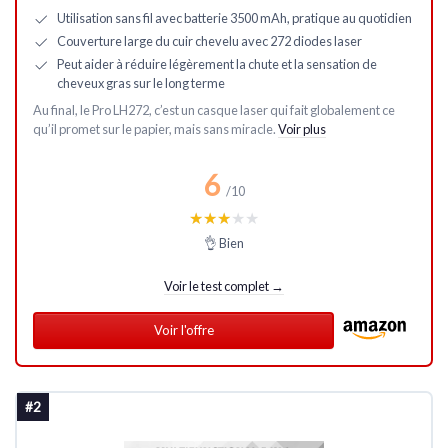
Utilisation sans fil avec batterie 3500 mAh, pratique au quotidien
Couverture large du cuir chevelu avec 272 diodes laser
Peut aider à réduire légèrement la chute et la sensation de
cheveux gras sur le long terme
Au final, le Pro LH272, c’est un casque laser qui fait globalement ce
qu’il promet sur le papier, mais sans miracle.
Voir plus
6
/10
★★★★★
★★★★★
👌 Bien
Voir le test complet →
Voir l'offre
#2