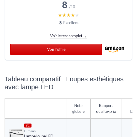
8
/10
★★★★★
★★★★★
🌟 Excellent
Voir le test complet →
Voir l'offre
Tableau comparatif : Loupes esthétiques
avec lampe LED
Note
Rapport
globale
qualité-prix
Des
#1
Lumeno
Lampe loupe LED