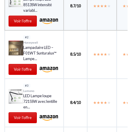
8513SW intensité
8.7/10
★★★★★
★★★★★
★★
★★
variabl...
Voir l'offre
#2
Honeywell
Lampadaire LED –
F01WT Sunturalux™
8.5/10
★★★★★
★★★★★
★★
★★
Lampe...
Voir l'offre
#3
Lumeno
LED Lampe loupe
7215SW avec lentille
8.4/10
★★★★★
★★★★★
★★
★★
en...
Voir l'offre