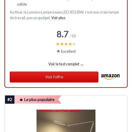
solide
Au final, la Lumeno Lampe loupe LED 8513SW, c’est une vraie lampe
de travail, pas un gadget.
Voir plus
8.7
/10
★★★★★
★★★★★
🌟 Excellent
Voir le test complet →
Voir l'offre
#2
🔥 Le plus populaire