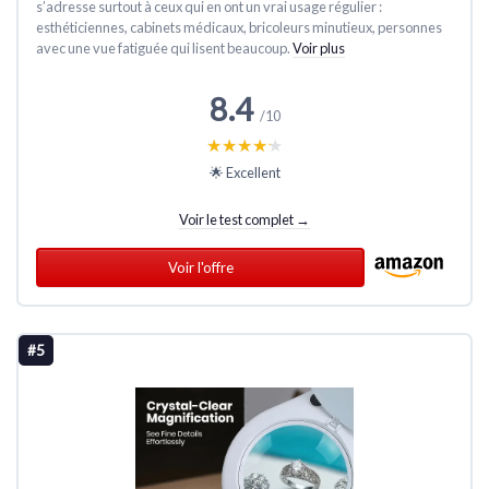
s’adresse surtout à ceux qui en ont un vrai usage régulier :
esthéticiennes, cabinets médicaux, bricoleurs minutieux, personnes
avec une vue fatiguée qui lisent beaucoup.
Voir plus
8.4
/10
★★★★★
★★★★★
🌟 Excellent
Voir le test complet →
Voir l'offre
#5