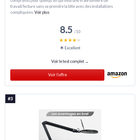
compromis pour quelqu’un qui veut une vraie lumière de
travail/lecture sans se prendre la tête avec des installations
compliquées.
Voir plus
8.5
/10
★★★★★
★★★★★
🌟 Excellent
Voir le test complet →
Voir l'offre
#3