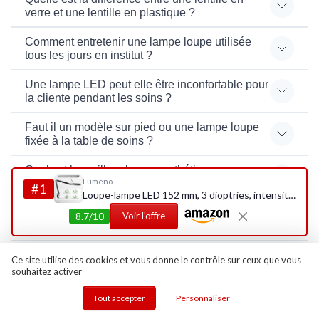
verre et une lentille en plastique ?
Comment entretenir une lampe loupe utilisée
tous les jours en institut ?
Une lampe LED peut elle être inconfortable pour
la cliente pendant les soins ?
Faut il un modèle sur pied ou une lampe loupe
fixée à la table de soins ?
Quel est le meilleur loupes esthétiques avec
Lumeno
lampe LED ?
#1
Loupe-lampe LED 152 mm, 3 dioptries, intensité variable
Quel est le loupes esthétiques avec lampe LED
8.7/10
Voir l'offre
le moins cher ?
Quel est le loupes esthétiques avec lampe LED
Ce site utilise des cookies et vous donne le contrôle sur ceux que vous
le plus populaire ?
souhaitez activer
Comment choisir un loupes esthétiques avec
Tout accepter
Personnaliser
lampe LED ?