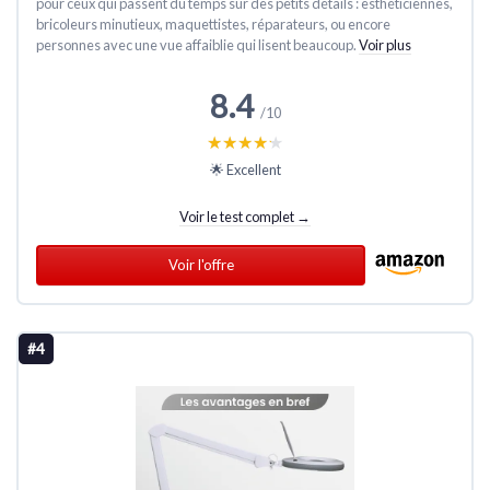
pour ceux qui passent du temps sur des petits détails : esthéticiennes,
bricoleurs minutieux, maquettistes, réparateurs, ou encore
personnes avec une vue affaiblie qui lisent beaucoup.
Voir plus
8.4
/10
★★★★★
★★★★★
🌟 Excellent
Voir le test complet →
Voir l'offre
#4