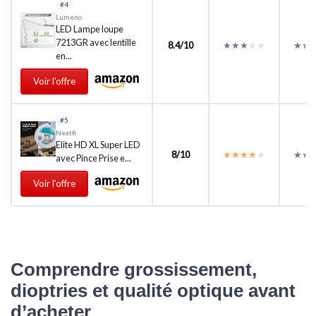
#4
Lumeno
LED Lampe loupe
7213GR avec lentille
8.4/10
★★★★★
★★★★★
★★
★★
en...
Voir l'offre
#5
Neatfi
Elite HD XL Super LED
8/10
★★★★★
★★★★★
★★
★★
avec Pince Prise e...
Voir l'offre
Comprendre grossissement,
dioptries et qualité optique avant
d’acheter