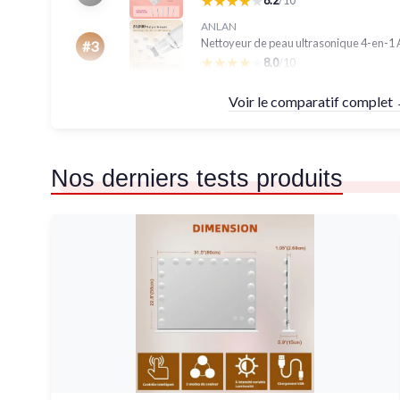
★★★★★
★★★★★
8.2
/10
ANLAN
Nettoyeur de peau ultrasonique 4-en-
#3
★★★★★
★★★★★
8.0
/10
Voir le comparatif complet
Nos derniers tests produits