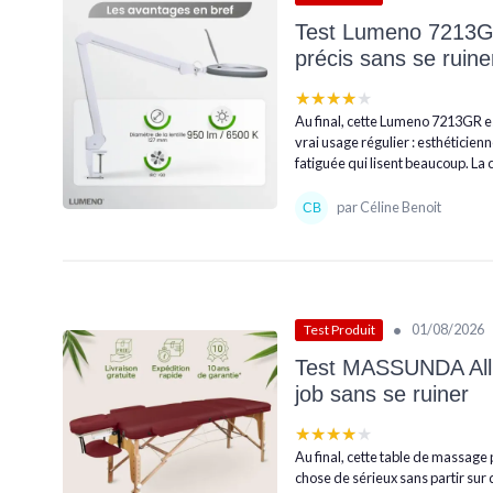
Test Lumeno 7213GR 
précis sans se ruine
★★★★★
★★★★★
Au final, cette Lumeno 7213GR es
vrai usage régulier : esthéticie
fatiguée qui lisent beaucoup. La 
par Céline Benoit
•
01/08/2026
Test Produit
Test MASSUNDA All I
job sans se ruiner
★★★★★
★★★★★
Au final, cette table de massage
chose de sérieux sans partir sur d