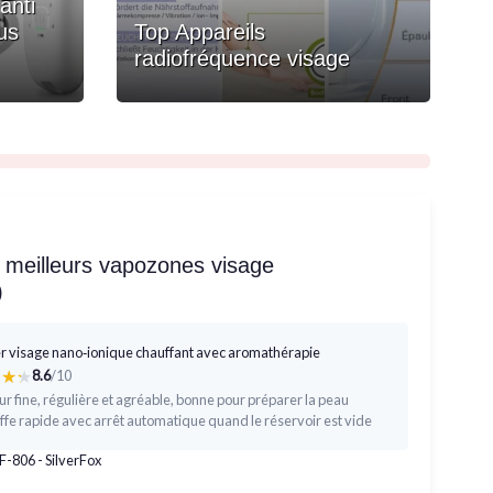
anti
us
Top Appareils
radiofréquence visage
3 meilleurs vapozones visage
)
r visage nano‑ionique chauffant avec aromathérapie
★★★
★★★
8.6
/10
r fine, régulière et agréable, bonne pour préparer la peau
fe rapide avec arrêt automatique quand le réservoir est vide
-806 - SilverFox