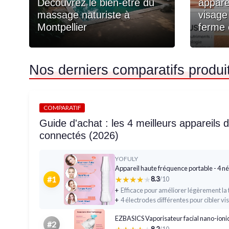
Découvrez le bien-être du
appare
massage naturiste à
visage
Montpellier
ferme 
Nos derniers comparatifs produi
COMPARATIF
Guide d'achat : les 4 meilleurs appareils 
connectés (2026)
YOFULY
Appareil haute fréquence portable - 4 n
★★★★★
★★★★★
#1
8.3
/10
+
+
EZBASICS Vaporisateur facial nano-ioni
#2