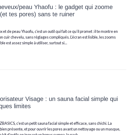
heveux/peau Yhaofu : le gadget qui zoome
(et tes pores) sans te ruiner
 et de peau Yhaofu, c’est un outil qui fait ce qu’il promet : il te montre en
ton cuir chevelu, sans réglages compliqués. L’écran est lisible, les zooms
le est assez simple à utiliser, surtout si...
isateur Visage : un sauna facial simple qui
lques limites
ZBASICS, c’est un petit sauna facial simple et efficace, sans chichi. La
t bien présente, et pour ouvrir les pores avant un nettoyage ou un masque,
e kit d’outils en inox est un bonus sympa, le pack...