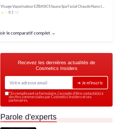
Vapeur Visage Vaporisateur EZBASICS Sauna Spa Facial Chaude Nano Ionique Visage Steamer Humidificateur Appareil Outils Nettoyage Pores 1 Pack + 5 Stainless Steel Skin Kit Rose
★★★
★★★
8.1
/10
oir le comparatif complet →
Recevez les dernières actualités de
Cosmetics Insiders
➔ Je m'inscris
*
En remplissant ce formulaire, j’accepte d’être contacté(e) à
des fins commerciales par Cosmetics Insiders et ses
partenaires.
Parole d'experts