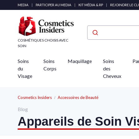
Panneau de gestion des cookies
MEDIA
|
PARTICIPER AU MEDIA
|
KIT MÉDIA & RP
|
REJOINDRE LE C
COSMÉTIQUES CHOISIS AVEC
SOIN
Soins
Soins
Maquillage
Soins
Pa
du
Corps
des
Visage
Cheveux
Cosmetics Insiders
Accessoires de Beauté
Blog
Appareils de Soin V