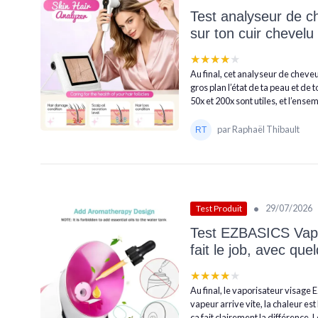
Test analyseur de c
sur ton cuir chevelu 
★★★★★
★★★★★
Au final, cet analyseur de cheveux
gros plan l’état de ta peau et de 
50x et 200x sont utiles, et l’ensemb
par Raphaël Thibault
•
29/07/2026
Test Produit
Test EZBASICS Vapor
fait le job, avec que
★★★★★
★★★★★
Au final, le vaporisateur visage E
vapeur arrive vite, la chaleur es
ça fait clairement la différence. L