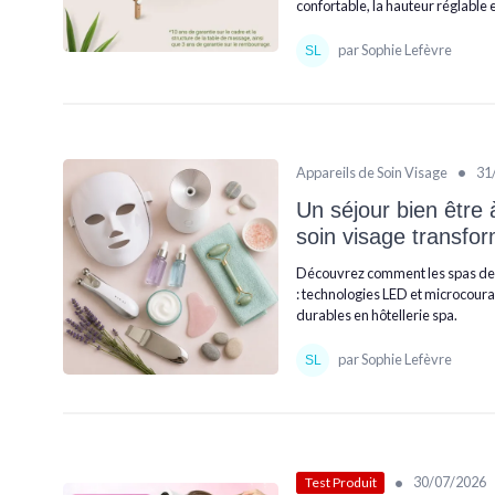
confortable, la hauteur réglable 
par Sophie Lefèvre
•
Appareils de Soin Visage
31
Un séjour bien être 
soin visage transfor
Découvrez comment les spas de Sai
: technologies LED et microcour
durables en hôtellerie spa.
par Sophie Lefèvre
•
30/07/2026
Test Produit