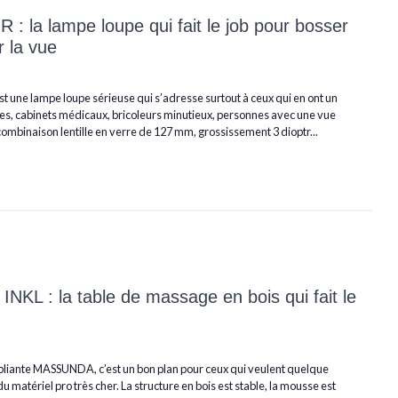
: la lampe loupe qui fait le job pour bosser
r la vue
t une lampe loupe sérieuse qui s’adresse surtout à ceux qui en ont un
nnes, cabinets médicaux, bricoleurs minutieux, personnes avec une vue
combinaison lentille en verre de 127 mm, grossissement 3 dioptr...
NKL : la table de massage en bois qui fait le
 pliante MASSUNDA, c’est un bon plan pour ceux qui veulent quelque
u matériel pro très cher. La structure en bois est stable, la mousse est