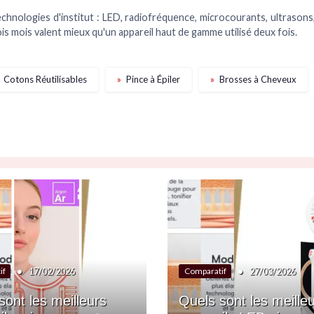
chnologies d'institut : LED, radiofréquence, microcourants, ultrasons,
is mois valent mieux qu'un appareil haut de gamme utilisé deux fois.
Cotons Réutilisables
»
Pince à Épiler
»
Brosses à Cheveux
•
•
17/02/2026
27/03/2026
if
Comparatif
sont les meilleurs
Quels sont les meille