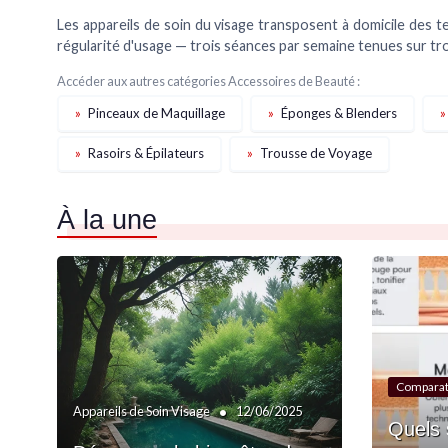
Les appareils de soin du visage transposent à domicile des te
régularité d'usage — trois séances par semaine tenues sur tro
Accéder aux autres catégories Accessoires de Beauté :
»
Pinceaux de Maquillage
»
Éponges & Blenders
»
»
Rasoirs & Épilateurs
»
Trousse de Voyage
À la une
Comparat
•
Appareils de Soin Visage
12/06/2025
Quels 