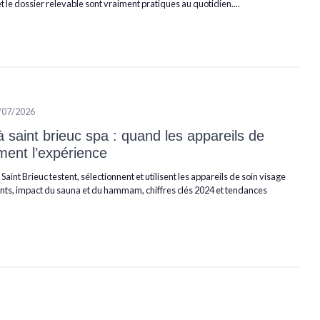
et le dossier relevable sont vraiment pratiques au quotidien....
/07/2026
à saint brieuc spa : quand les appareils de
ment l’expérience
nt Brieuc testent, sélectionnent et utilisent les appareils de soin visage
ants, impact du sauna et du hammam, chiffres clés 2024 et tendances