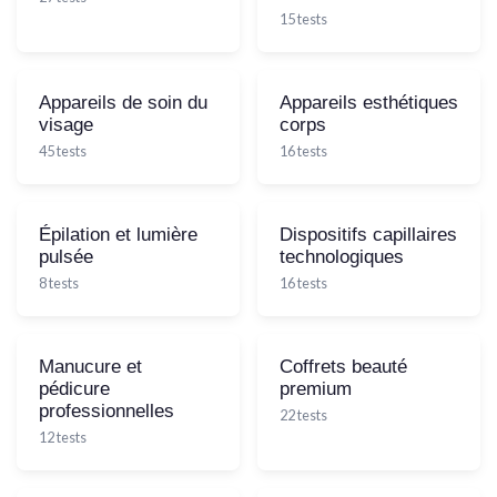
15 tests
Appareils de soin du
Appareils esthétiques
visage
corps
45 tests
16 tests
Épilation et lumière
Dispositifs capillaires
pulsée
technologiques
8 tests
16 tests
Manucure et
Coffrets beauté
pédicure
premium
professionnelles
22 tests
12 tests