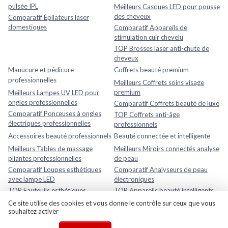
pulsée IPL
Meilleurs Casques LED pour pousse
des cheveux
Comparatif Épilateurs laser
domestiques
Comparatif Appareils de
stimulation cuir chevelu
TOP Brosses laser anti-chute de
cheveux
Manucure et pédicure
Coffrets beauté premium
professionnelles
Meilleurs Coffrets soins visage
premium
Meilleurs Lampes UV LED pour
ongles professionnelles
Comparatif Coffrets beauté de luxe
Comparatif Ponceuses à ongles
TOP Coffrets anti-âge
électriques professionnelles
professionnels
Accessoires beauté professionnels
Beauté connectée et intelligente
Meilleurs Tables de massage
Meilleurs Miroirs connectés analyse
pliantes professionnelles
de peau
Comparatif Loupes esthétiques
Comparatif Analyseurs de peau
avec lampe LED
électroniques
TOP Fauteuils esthétiques
TOP Appareils beauté intelligents
réglables
avec application mobile
Ce site utilise des cookies et vous donne le contrôle sur ceux que vous
souhaitez activer
Rasage et soins homme
Meilleurs Après-rasages