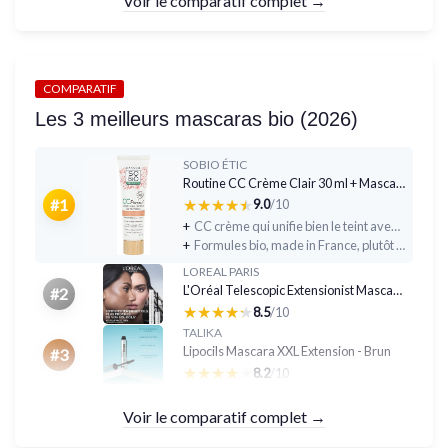
Voir le comparatif complet →
COMPARATIF
Les 3 meilleurs mascaras bio (2026)
SOBIO ÉTIC
Routine CC Crème Clair 30 ml + Mascara Noir 8 ml - Bio - Made in France
★★★★★
★★★★★
#1
9.0
/10
+
CC crème qui unifie bien le teint avec un rendu naturel et léger
+
Formules bio, made in France, plutôt douces pour la peau et les yeux sensibles
LOREAL PARIS
L'Oréal Telescopic Extensionist Mascara 9,9 ml x2
#2
★★★★★
★★★★★
8.5
/10
TALIKA
Lipocils Mascara XXL Extension - Brun
#3
★★★★★
★★★★★
8.2
/10
Voir le comparatif complet →