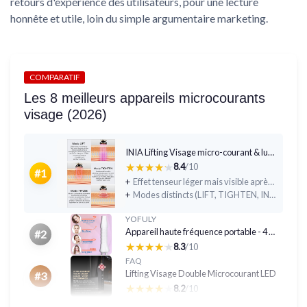
retours d'expérience des utilisateurs, pour une lecture
honnête et utile, loin du simple argumentaire marketing.
COMPARATIF
Les 8 meilleurs appareils microcourants
visage (2026)
INIA Lifting Visage micro-courant & luminothérapie
★★★★★
★★★★★
8.4
/10
#1
+
Effet tenseur léger mais visible après les séances (surtout joues et ovale du visage)
+
Modes distincts (LIFT, TIGHTEN, INFUSE) vraiment différents et utilisables au quotidien
YOFULY
Appareil haute fréquence portable - 4 néons rouges
#2
★★★★★
★★★★★
8.3
/10
FAQ
Lifting Visage Double Microcourant LED
#3
★★★★★
★★★★★
8.2
/10