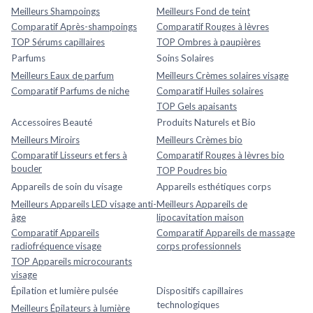
Meilleurs Shampoings
Meilleurs Fond de teint
Comparatif Après-shampoings
Comparatif Rouges à lèvres
TOP Sérums capillaires
TOP Ombres à paupières
Parfums
Soins Solaires
Meilleurs Eaux de parfum
Meilleurs Crèmes solaires visage
Comparatif Parfums de niche
Comparatif Huiles solaires
TOP Gels apaisants
Accessoires Beauté
Produits Naturels et Bio
Meilleurs Miroirs
Meilleurs Crèmes bio
Comparatif Lisseurs et fers à
Comparatif Rouges à lèvres bio
boucler
TOP Poudres bio
Appareils de soin du visage
Appareils esthétiques corps
Meilleurs Appareils LED visage anti-
Meilleurs Appareils de
âge
lipocavitation maison
Comparatif Appareils
Comparatif Appareils de massage
radiofréquence visage
corps professionnels
TOP Appareils microcourants
visage
Épilation et lumière pulsée
Dispositifs capillaires
technologiques
Meilleurs Épilateurs à lumière