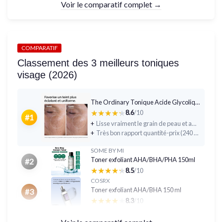
Voir le comparatif complet →
COMPARATIF
Classement des 3 meilleurs toniques
visage (2026)
The Ordinary Tonique Acide Glycolique 7% 240 ml
★★★★★
★★★★★
8.6
/10
#1
+
Lisse vraiment le grain de peau et améliore la texture avec un peu de régularité
+
Très bon rapport quantité-prix (240 ml, dure longtemps, utilisable visage et corps)
SOME BY MI
Toner exfoliant AHA/BHA/PHA 150ml
#2
★★★★★
★★★★★
8.5
/10
COSRX
Toner exfoliant AHA/BHA 150 ml
#3
★★★★★
★★★★★
8.3
/10