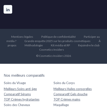
Mentions légales
Politique de confidentialité
Participer au
média ?
Grande enquête 2025 sur les produits cosmétiques
À
propos
Méthodologie
Kit média et RP
Rejoindre le club
Cosmetics Insiders
© Cosmetics Insiders 2026
Nos meilleurs comparatifs
Soins du Visage
Soins du Corps
Meilleurs Soins anti-âge
Meilleurs Huiles corporelles
Comparatif Sérums
Comparatif Gels douche
TOP Crèmes hydratantes
TOP Crèmes mains
Soins des Cheveux
Maquillage