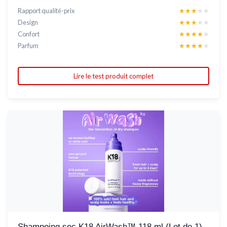
Rapport qualité-prix
★★★★★
★★★★★
Design
★★★★★
★★★★★
Confort
★★★★★
★★★★★
Parfum
★★★★★
★★★★★
Lire le test produit complet
Shampoing sec K18 AirWash™ 118 ml (Lot de 1)