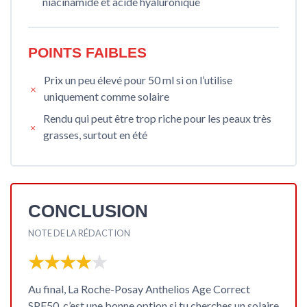
niacinamide et acide hyaluronique
POINTS FAIBLES
Prix un peu élevé pour 50 ml si on l’utilise
uniquement comme solaire
Rendu qui peut être trop riche pour les peaux très
grasses, surtout en été
CONCLUSION
NOTE DE LA RÉDACTION
★★★★★
★★★★★
Au final, La Roche-Posay Anthelios Age Correct
SPF50, c’est une bonne option si tu cherches un
solaire