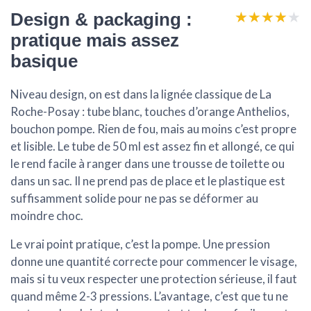
★★★★★
★★★★★
Design & packaging :
pratique mais assez
basique
Niveau design, on est dans la lignée classique de La
Roche-Posay : tube blanc, touches d’orange Anthelios,
bouchon pompe. Rien de fou, mais au moins c’est propre
et lisible. Le tube de 50 ml est assez fin et allongé, ce qui
le rend facile à ranger dans une trousse de toilette ou
dans un sac. Il ne prend pas de place et le plastique est
suffisamment solide pour ne pas se déformer au
moindre choc.
Le vrai point pratique, c’est la
pompe
. Une pression
donne une quantité correcte pour commencer le visage,
mais si tu veux respecter une protection sérieuse, il faut
quand même 2-3 pressions. L’avantage, c’est que tu ne