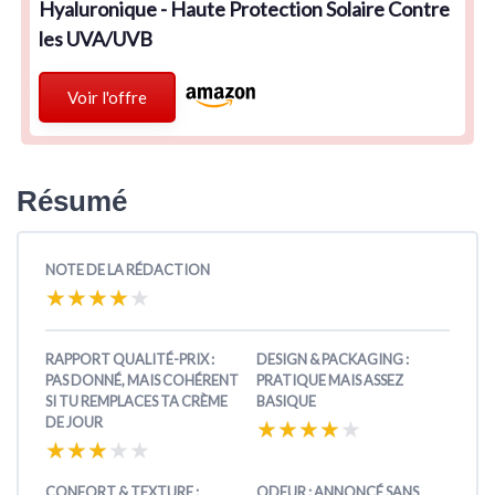
Hyaluronique - Haute Protection Solaire Contre
les UVA/UVB
Voir l'offre
Résumé
NOTE DE LA RÉDACTION
★★★★★
★★★★★
RAPPORT QUALITÉ-PRIX :
DESIGN & PACKAGING :
PAS DONNÉ, MAIS COHÉRENT
PRATIQUE MAIS ASSEZ
SI TU REMPLACES TA CRÈME
BASIQUE
DE JOUR
★★★★★
★★★★★
★★★★★
★★★★★
CONFORT & TEXTURE :
ODEUR : ANNONCÉ SANS