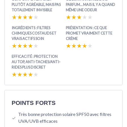
PLUTÔT AGRÉABLE, MAIS PAS
PARFUM… MAIS IL Y A QUAND
TOTALEMENT INVISIBLE
MÊME UNE ODEUR
★★★★★
★★★★★
★★★★★
★★★★★
INGRÉDIENTS : FILTRES
PRÉSENTATION : CE QUE
CHIMIQUES COSTAUDS ET
PROMET VRAIMENT CETTE
VRAIS ACTIFS SOIN
CRÈME
★★★★★
★★★★★
★★★★★
★★★★★
EFFICACITÉ : PROTECTION
AU TOP, ANTI-TACHES/ANTI-
RIDES PLUS DISCRET
★★★★★
★★★★★
POINTS FORTS
Très bonne protection solaire SPF50 avec filtres
UVA/UVB efficaces