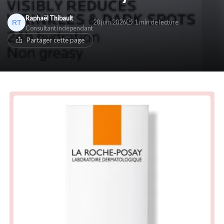
Raphaël Thibault
20 juin 2026
1 min de lecture
Consultant indépendant
Partager cette page