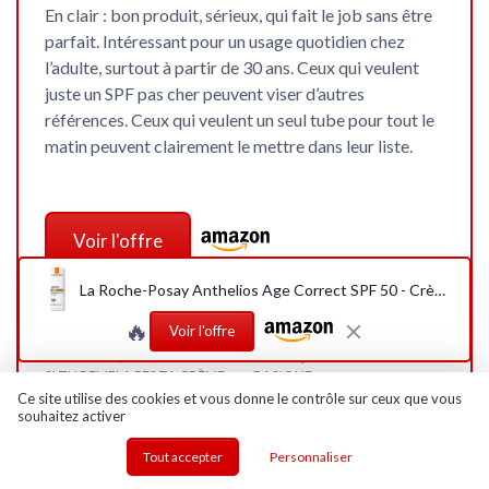
En clair : bon produit, sérieux, qui fait le job sans être
parfait. Intéressant pour un usage quotidien chez
l’adulte, surtout à partir de 30 ans. Ceux qui veulent
juste un SPF pas cher peuvent viser d’autres
références. Ceux qui veulent un seul tube pour tout le
matin peuvent clairement le mettre dans leur liste.
Voir l'offre
La Roche-Posay Anthelios Age Correct SPF 50 - Crème visage anti-âge
SOUS-NOTES
🔥
Voir l'offre
RAPPORT QUALITÉ-PRIX :
DESIGN & PACKAGING :
PAS DONNÉ, MAIS COHÉRENT
PRATIQUE MAIS ASSEZ
SI TU REMPLACES TA CRÈME
BASIQUE
DE JOUR
Ce site utilise des cookies et vous donne le contrôle sur ceux que vous
★★★★★
★★★★★
souhaitez activer
★★★★★
★★★★★
Tout accepter
Personnaliser
CONFORT & TEXTURE :
ODEUR : ANNONCÉ SANS
PLUTÔT AGRÉABLE, MAIS PAS
PARFUM… MAIS IL Y A QUAND