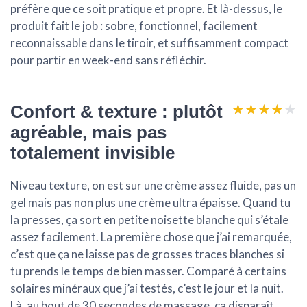
préfère que ce soit pratique et propre. Et là-dessus, le
produit fait le job : sobre, fonctionnel, facilement
reconnaissable dans le tiroir, et suffisamment compact
pour partir en week-end sans réfléchir.
★★★★★
★★★★★
Confort & texture : plutôt
agréable, mais pas
totalement invisible
Niveau texture, on est sur une crème assez fluide, pas un
gel mais pas non plus une crème ultra épaisse. Quand tu
la presses, ça sort en petite noisette blanche qui s’étale
assez facilement. La première chose que j’ai remarquée,
c’est que
ça ne laisse pas de grosses traces blanches
si
tu prends le temps de bien masser. Comparé à certains
solaires minéraux que j’ai testés, c’est le jour et la nuit.
Là, au bout de 30 secondes de massage, ça disparaît