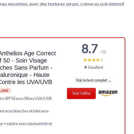
es enceintes, avec des textures sérum, crème ou soin intensif
8.7
/10
nthelios Age Correct
★★★★★
★★★★★
f 50 - Soin Visage
taches Sans Parfum -
🌟 Excellent
yaluronique - Haute
Voir le test complet →
 Contre les UVA/UVB
LAIRE
Voir l'offre
aire SPF50 avec filtres UVA/UVB
e traces blanches et tolérance
r + solaire avec niacinamide et