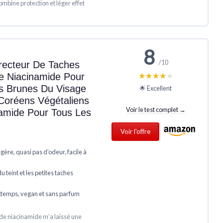
ombine protection et léger effet
8
/10
ecteur De Taches
★★★★★
★★★★★
e Niacinamide Pour
es Brunes Du Visage
🌟 Excellent
Coréens Végétaliens
Voir le test complet →
amide Pour Tous Les
Voir l'offre
gère, quasi pas d’odeur, facile à
du teint et les petites taches
gtemps, vegan et sans parfum
 de niacinamide m’a laissé une