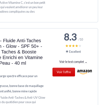
Active Vitamine C, c’est un bon petit
qui veulent améliorer un peu leur
routines compliquées ou des
8.3
/10
- Fluide Anti-Taches
★★★★★
★★★★★
n - Glow - SPF 50+ -
s Taches & Booste
🌟 Excellent
ge Enrichi en Vitamine
Voir le test complet →
Peau - 40 ml
Voir l'offre
large spectre efficace pour un
 grasse, bonne base de maquillage
ent unifié, bonne mine rapide
e Fluide Anti-Taches & Anti-UV Glow
e du quotidien pour ceux qui