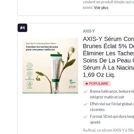
veulent un produit simple qui c
teinté.
Voir plus
#4
AXIS-Y
AXIS-Y Sérum Corr
Brunes Éclat 5% D
Éliminer Les Tach
Soins De La Peau 
Sérum À La Niacin
1,69 Oz Liq.
🔥 POPULAIRE
Bonne tolérance, texture lé
intégrer matin et soir
Effet réel sur l’éclat global 
récentes
Format 50 ml qui dure lon
ajouté
Au final, ce sérum AXIS-Y à 5%