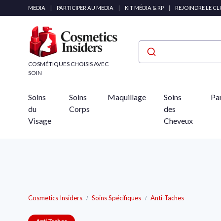
Panneau de gestion des cookies
MEDIA
|
PARTICIPER AU MEDIA
|
KIT MÉDIA & RP
|
REJOINDRE LE C
COSMÉTIQUES CHOISIS AVEC
SOIN
Soins
Soins
Maquillage
Soins
Pa
du
Corps
des
Visage
Cheveux
Cosmetics Insiders
Soins Spécifiques
Anti-Taches