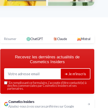
Résumer
ChatGPT
Claude
Mistral
Recevez les dernières actualités de
Cosmetics Insiders
➔ Je m'inscris
*
En remplissant ce formulaire, j’accepte d’être contacté(e) à
des fins commerciales par Cosmetics Insiders et ses
partenaires.
Cosmetics Insiders
Ajoutez-nous à vos sources préférées sur Google