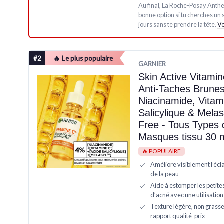
Au final, La Roche-Posay Anthe
bonne option si tu cherches un so
jours sans te prendre la tête.
Vo
#2
🔥 Le plus populaire
GARNIER
Skin Active Vitami
Anti-Taches Brunes
Niacinamide, Vitam
Salicylique & Melas
Free - Tous Types 
Masques tissu 30 m
🔥 POPULAIRE
Améliore visiblement l’éclat
de la peau
Aide à estomper les petite
d’acné avec une utilisation
Texture légère, non grasse, 
rapport qualité-prix