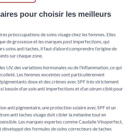
res pour choisir les meilleurs
ères préoccupations de soins visage chez les femmes. Elles
sque de grossesse et les marques post imperfections, qui
eurs soins anti taches, il faut d’abord comprendre l’origine de
sents sur chaque zone.
 des UV, des variations hormonales ou de l’inflammation, ce qui
 décolleté. Les femmes enceintes sont particulièrement
dépigmentants doux et des crèmes avec SPF très strictement
si besoin d’un soin anti imperfections et d’un sérum ciblé pour
ion anti pigmentaire, une protection solaire avec SPF et un
érum anti taches visage doit cibler la mélanine tout en
au sensible. Les marques expertes comme Caudalie Vinoperfect,
t développé des formules de soins correcteurs de taches