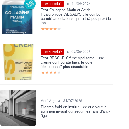
•
14/06/2026
Test Produit
Test Collagene Marin et Acide
Hyaluronique WESALYS : le combo
beauté-articulations qui fait (à peu près) le
job
★★★★★
★★★★★
•
09/06/2026
Test Produit
Test RESCUE Crème Apaisante : une
crème qui hydrate bien, le côté
"émotionnel" plus discutable
★★★★★
★★★★★
•
Anti-Âge
31/07/2026
Plasma froid en institut : ce que vaut le
soin non invasif qui séduit les fans d'anti-
âge