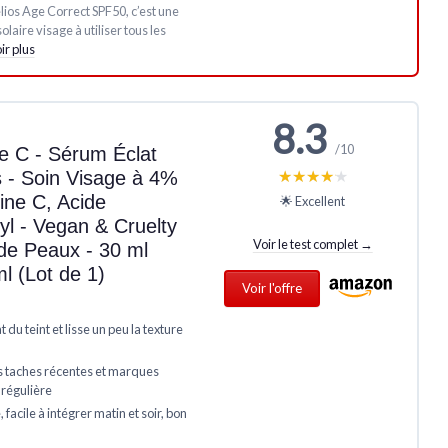
lios Age Correct SPF50, c’est une
laire visage à utiliser tous les
ir plus
8.3
/10
ne C - Sérum Éclat
★★★★★
★★★★★
 - Soin Visage à 4%
ine C, Acide
🌟 Excellent
yl - Vegan & Cruelty
Voir le test complet →
de Peaux - 30 ml
l (Lot de 1)
Voir l'offre
 du teint et lisse un peu la texture
s taches récentes et marques
 régulière
facile à intégrer matin et soir, bon