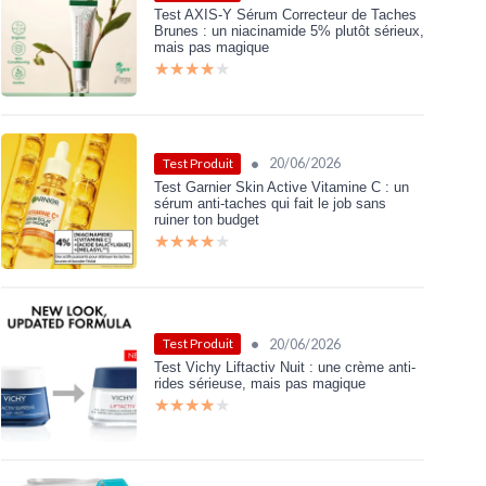
Test AXIS-Y Sérum Correcteur de Taches
Brunes : un niacinamide 5% plutôt sérieux,
mais pas magique
★★★★★
★★★★★
•
20/06/2026
Test Produit
Test Garnier Skin Active Vitamine C : un
sérum anti-taches qui fait le job sans
ruiner ton budget
★★★★★
★★★★★
•
20/06/2026
Test Produit
Test Vichy Liftactiv Nuit : une crème anti-
rides sérieuse, mais pas magique
★★★★★
★★★★★