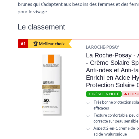
brunes qui s’adaptent aux besoins des femmes et des femm
pour le visage.
Le classement
#1
🏆 Meilleur choix
LA ROCHE-POSAY
La Roche-Posay - A
- Crème Solaire Sp
Anti-rides et Anti-
Enrichi en Acide H
Protection Solaire
⭐ TRÈS BIEN NOTÉ
🔥 POPU
Très bonne protection sol
efficaces
Texture confortable, peu d
correcte sur peau sensible
Aspect 2-en-1 crème de jou
acide hyaluronique