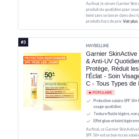
Au final, le sérum Garnier Skin 
produit du quotidien pour ceux 
teint sans se lancer dans des 
produits hors de prix.
Voir plus
#3
MAYBELLINE
Garnier SkinActive 
& Anti-UV Quotidie
Protège, Réduit le
l'Éclat - Soin Visa
C - Tous Types de 
🔥 POPULAIRE
Protection solaire SPF 50+ 
usage quotidien
Texture fluide légère, non
Effet glow et teint légèrem
Au final, ce Garnier SkinActiv
SPF 50+ est un bon écran solair