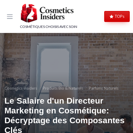
Panneau de gestion des cookies
TOPs
COSMÉTIQUES CHOISIS AVEC SOIN
Cosmetics Insiders
Produits Bio & Naturels
Parfums Naturels
Le Salaire d'un Directeur
Marketing en Cosmétique:
Décryptage des Composantes
→ Je rejoins le club
Clés
→ Je m'inscris