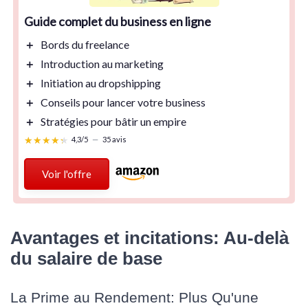
Guide complet du business en ligne
＋
Bords du
freelance
＋
Introduction au
marketing
＋
Initiation au
dropshipping
＋
Conseils pour
lancer
votre business
＋
Stratégies pour
bâtir
un empire
★★★★★
★★★★★
4,3/5
—
35 avis
Voir l'offre
Avantages et incitations: Au-delà
du salaire de base
La Prime au Rendement: Plus Qu'une