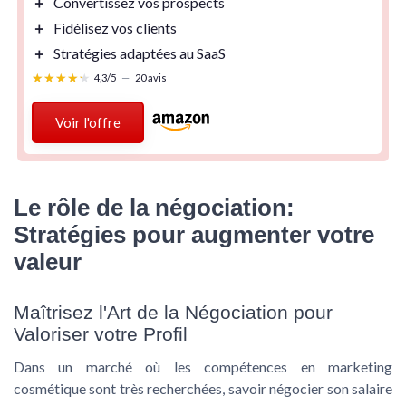
＋
Convertissez vos
prospects
＋
Fidélisez vos
clients
＋
Stratégies adaptées au
SaaS
★★★★★
★★★★★
4,3/5
—
20 avis
Voir l'offre
Le rôle de la négociation:
Stratégies pour augmenter votre
valeur
Maîtrisez l'Art de la Négociation pour
Valoriser votre Profil
Dans un marché où les compétences en
marketing
cosmétique
sont très recherchées, savoir négocier son salaire