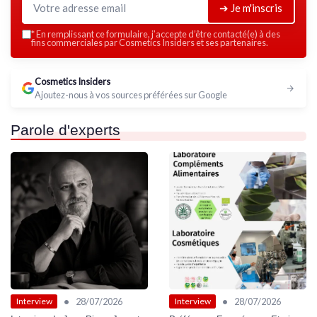
➔ Je m'inscris
*
En remplissant ce formulaire, j’accepte d’être contacté(e) à des
fins commerciales par Cosmetics Insiders et ses partenaires.
Cosmetics Insiders
Ajoutez-nous à vos sources préférées sur Google
Parole d'experts
•
•
28/07/2026
28/07/2026
Interview
Interview