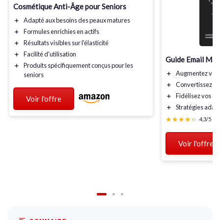
Cosmétique Anti-Âge pour Seniors
＋
Adapté
aux besoins des peaux matures
＋
Formules
enrichies en actifs
＋
Résultats
visibles sur l'élasticité
＋
Facilité d'utilisation
Guide Email Mar
＋
Produits
spécifiquement conçus pour les
＋
Augmentez vos
seniors
＋
Convertissez v
＋
Fidélisez vos
cli
Voir l'offre
＋
Stratégies adap
★★★★★
★★★★★
4,3/5
—
Voir l'offre