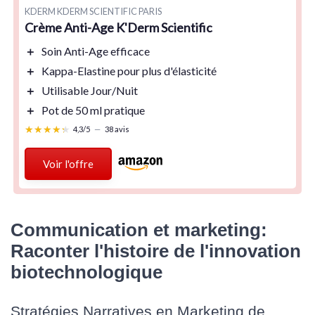
KDERM KDERM SCIENTIFIC PARIS
Crème Anti-Age K'Derm Scientific
＋
Soin
Anti-Age
efficace
＋
Kappa-Elastine
pour plus d'élasticité
＋
Utilisable
Jour/Nuit
＋
Pot de
50 ml
pratique
★★★★★
★★★★★
4,3/5
—
38 avis
Voir l'offre
Communication et marketing:
Raconter l'histoire de l'innovation
biotechnologique
Stratégies Narratives en Marketing de