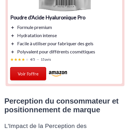
Poudre d'Acide Hyaluronique Pro
＋
Formule
premium
＋
Hydratation
intense
＋
Facile à utiliser pour fabriquer des gels
＋
Polyvalent
pour différents cosmétiques
★★★★★
★★★★★
4/5
—
15 avis
Voir l'offre
Perception du consommateur et
positionnement de marque
L'Impact de la Perception des