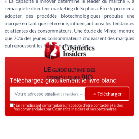
« La capacité à innover détermine le leader du marché », a
remarqué le directeur marketing de Sephora. Être le premier à
adopter des procédés biotechnologiques propulse une
marque en tant que référence, influençant ainsi les tendances
et attentes des consommateurs. Une étude de Mintel montre
que 70% des jeunes consommateurs choisissent des marques
qui repoussent les limites de l'innovation.
LE guide ultime des
cosmétiques BIO
Téléchargez gratuitement le livre blanc
➔ Télécharger
Cosmetics Insiders — 2026
*
En remplissant ce formulaire, j’accepte d’être contacté(e) à des
fins commerciales par Cosmetics Insiders et ses partenaires.