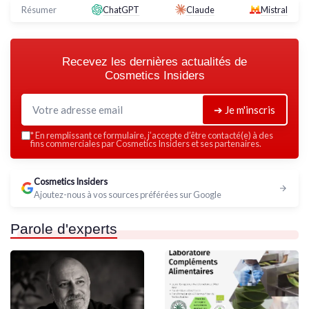
Résumer
ChatGPT
Claude
Mistral
Recevez les dernières actualités de
Cosmetics Insiders
➔ Je m'inscris
*
En remplissant ce formulaire, j’accepte d’être contacté(e) à des
fins commerciales par Cosmetics Insiders et ses partenaires.
Cosmetics Insiders
Ajoutez-nous à vos sources préférées sur Google
Parole d'experts