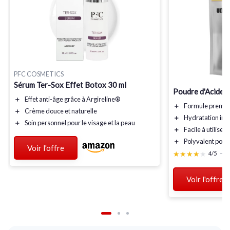
PFC COSMETICS
Sérum Ter-Sox Effet Botox 30 ml
Poudre d'Acide 
＋
Effet
anti-âge
grâce à
Argireline®
＋
Formule
premi
＋
Crème douce et
naturelle
＋
Hydratation
int
＋
Soin personnel
pour le visage et la peau
＋
Facile à utiliser
＋
Polyvalent
pour 
Voir l'offre
★★★★★
★★★★★
4/5
—
1
Voir l'offre