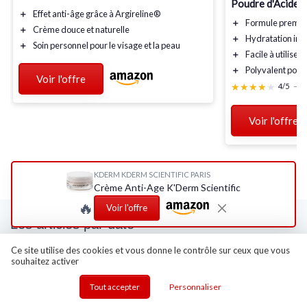
Poudre d'Acide 
＋
Effet
anti-âge
grâce à
Argireline®
＋
Formule
premi
＋
Crème douce et
naturelle
＋
Hydratation
int
＋
Soin personnel
pour le visage et la peau
＋
Facile à utiliser
＋
Polyvalent
pour 
Voir l'offre
★★★★★
★★★★★
4/5
—
1
Voir l'offre
KDERM KDERM SCIENTIFIC PARIS
Crème Anti-Age K'Derm Scientific
🔥
Voir l'offre
Les articles par date
Octobre 2023
Novembre 2023
Ce site utilise des cookies et vous donne le contrôle sur ceux que vous
souhaitez activer
Décembre 2023
Janvier 2024
Février 2024
Mars 2024
Tout accepter
Personnaliser
Avril 2024
Mai 2024