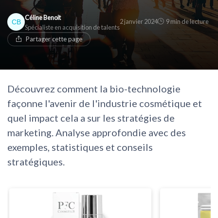
* En rejoignant le club, j'accepte de recevoir les emails
Céline Benoit
de Cosmetics Insiders et les offres de ses partenaires.
* En remplissant ce formulaire, j'accepte d'être
2 janvier 2024
9 min de lecture
Spécialiste en acquisition de talents
contacté(e) à des fins commerciales par Cosmetics
Non merci, peut-être plus tard
Insiders et ses partenaires.
Partager cette page
Non merci, peut-être plus tard
Découvrez comment la bio-technologie
façonne l'avenir de l'industrie cosmétique et
quel impact cela a sur les stratégies de
marketing. Analyse approfondie avec des
exemples, statistiques et conseils
stratégiques.