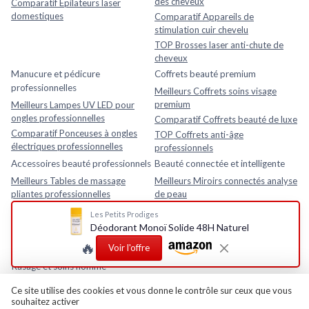
des cheveux
Comparatif Épilateurs laser
domestiques
Comparatif Appareils de
stimulation cuir chevelu
TOP Brosses laser anti-chute de
cheveux
Manucure et pédicure
Coffrets beauté premium
professionnelles
Meilleurs Coffrets soins visage
premium
Meilleurs Lampes UV LED pour
ongles professionnelles
Comparatif Coffrets beauté de luxe
Comparatif Ponceuses à ongles
TOP Coffrets anti-âge
électriques professionnelles
professionnels
Accessoires beauté professionnels
Beauté connectée et intelligente
Meilleurs Tables de massage
Meilleurs Miroirs connectés analyse
pliantes professionnelles
de peau
Comparatif Loupes esthétiques
Comparatif Analyseurs de peau
Les Petits Prodiges
avec lampe LED
électroniques
Déodorant Monoï Solide 48H Naturel
TOP Fauteuils esthétiques
TOP Appareils beauté intelligents
🔥
Voir l'offre
réglables
avec application mobile
Rasage et soins homme
Meilleurs Après-rasages
Ce site utilise des cookies et vous donne le contrôle sur ceux que vous
souhaitez activer