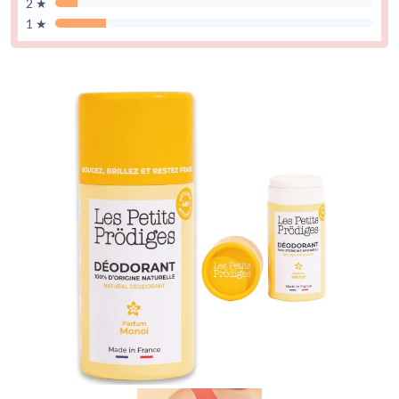
2 ★
1 ★