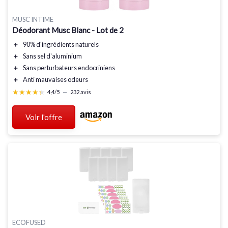
MUSC INTIME
Déodorant Musc Blanc - Lot de 2
＋
90% d'ingrédients naturels
＋
Sans sel d'aluminium
＋
Sans perturbateurs endocriniens
＋
Anti mauvaises odeurs
★★★★★
★★★★★
4,4/5
—
232 avis
Voir l'offre
ECOFUSED