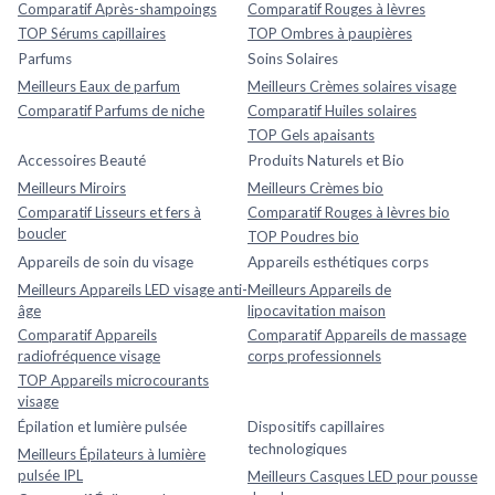
Comparatif Après-shampoings
Comparatif Rouges à lèvres
TOP Sérums capillaires
TOP Ombres à paupières
Parfums
Soins Solaires
Meilleurs Eaux de parfum
Meilleurs Crèmes solaires visage
Comparatif Parfums de niche
Comparatif Huiles solaires
TOP Gels apaisants
Accessoires Beauté
Produits Naturels et Bio
Meilleurs Miroirs
Meilleurs Crèmes bio
Comparatif Lisseurs et fers à
Comparatif Rouges à lèvres bio
boucler
TOP Poudres bio
Appareils de soin du visage
Appareils esthétiques corps
Meilleurs Appareils LED visage anti-
Meilleurs Appareils de
âge
lipocavitation maison
Comparatif Appareils
Comparatif Appareils de massage
radiofréquence visage
corps professionnels
TOP Appareils microcourants
visage
Épilation et lumière pulsée
Dispositifs capillaires
technologiques
Meilleurs Épilateurs à lumière
pulsée IPL
Meilleurs Casques LED pour pousse