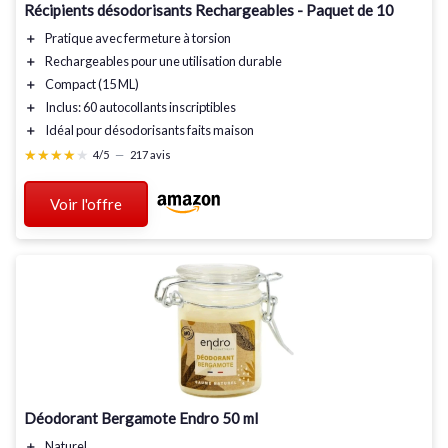
Récipients désodorisants Rechargeables - Paquet de 10
＋
Pratique
avec fermeture à torsion
＋
Rechargeables
pour une utilisation durable
＋
Compact
(15 ML)
＋
Inclus:
60 autocollants inscriptibles
＋
Idéal
pour désodorisants faits maison
★★★★★
★★★★★
4/5
—
217 avis
Voir l'offre
Déodorant Bergamote Endro 50 ml
＋
Naturel