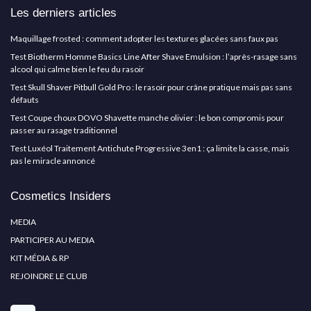
Les derniers articles
Maquillage frosted : comment adopter les textures glacées sans faux pas
Test Biotherm Homme Basics Line After Shave Emulsion : l’après-rasage sans
alcool qui calme bien le feu du rasoir
Test Skull Shaver Pitbull Gold Pro : le rasoir pour crâne pratique mais pas sans
défauts
Test Coupe choux DOVO Shavette manche olivier : le bon compromis pour
passer au rasage traditionnel
Test Luxéol Traitement Antichute Progressive 3en1 : ça limite la casse, mais
pas le miracle annoncé
Cosmetics Insiders
MEDIA
PARTICIPER AU MEDIA
KIT MÉDIA & RP
REJOINDRE LE CLUB