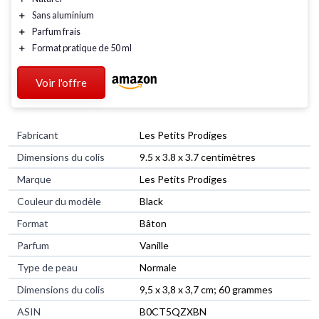
＋
Sans aluminium
＋
Parfum frais
＋
Format pratique de 50 ml
Voir l'offre
Fabricant
‎Les Petits Prodiges
Dimensions du colis
‎9.5 x 3.8 x 3.7 centimètres
Marque
‎Les Petits Prodiges
Couleur du modèle
‎Black
Format
‎Bâton
Parfum
‎Vanille
Type de peau
‎Normale
Dimensions du colis
‎9,5 x 3,8 x 3,7 cm; 60 grammes
ASIN
‎B0CT5QZXBN