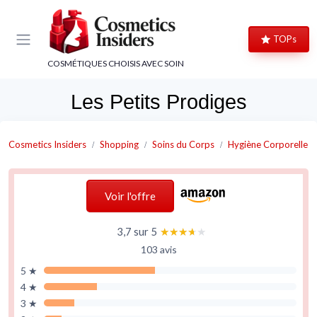
Panneau de gestion des cookies
TOPs
COSMÉTIQUES CHOISIS AVEC SOIN
Les Petits Prodiges
Cosmetics Insiders
Shopping
Soins du Corps
Hygiène Corporelle
Voir l'offre
3,7 sur 5
★★★★★
★★★★★
103 avis
5 ★
4 ★
3 ★