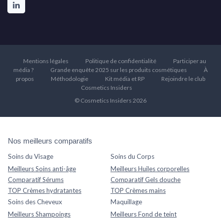
Mentions légales
Politique de confidentialité
Participer au
média ?
Grande enquête 2025 sur les produits cosmétiques
À
propos
Méthodologie
Kit média et RP
Rejoindre le club
Cosmetics Insiders
© Cosmetics Insiders 2026
Nos meilleurs comparatifs
Soins du Visage
Soins du Corps
Meilleurs Soins anti-âge
Meilleurs Huiles corporelles
Comparatif Sérums
Comparatif Gels douche
TOP Crèmes hydratantes
TOP Crèmes mains
Soins des Cheveux
Maquillage
Meilleurs Shampoings
Meilleurs Fond de teint