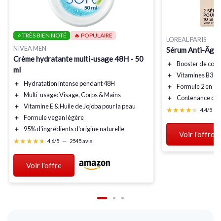
⭐ TRÈS BIEN NOTÉ
🔥 POPULAIRE
LOREAL PARIS
NIVEA MEN
Sérum Anti-Âge 2
Crème hydratante multi-usage 48H - 50
＋
Booster de coll
ml
＋
Vitamines B3 et
＋
Hydratation
intense pendant 48H
＋
Formule 2 en 1
＋
Multi-usage
: Visage, Corps & Mains
＋
Contenance de 
＋
Vitamine E
&
Huile de Jojoba
pour la peau
★★★★★
★★★★★
4,4/5
—
＋
Formule vegan
légère
＋
95%
d'ingrédients d'origine naturelle
Voir l'offre
★★★★★
★★★★★
4,6/5
—
2545 avis
Voir l'offre