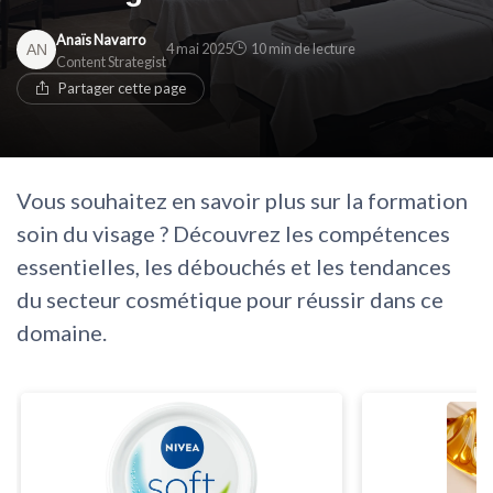
* En rejoignant le club, j'accepte de recevoir les emails
Anaïs Navarro
4 mai 2025
10 min de lecture
de Cosmetics Insiders et les offres de ses partenaires.
* En remplissant ce formulaire, j'accepte d'être
Content Strategist
contacté(e) à des fins commerciales par Cosmetics
Partager cette page
Insiders et ses partenaires.
Vous souhaitez en savoir plus sur la formation
soin du visage ? Découvrez les compétences
essentielles, les débouchés et les tendances
du secteur cosmétique pour réussir dans ce
domaine.