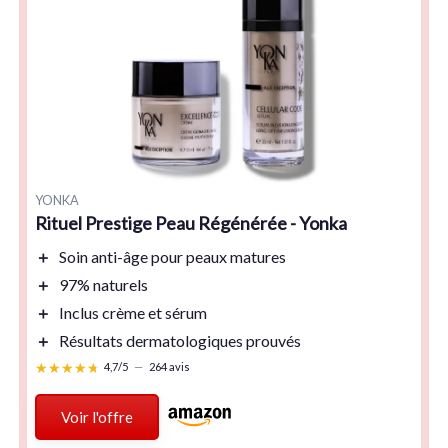
YONKA
Rituel Prestige Peau Régénérée - Yonka
＋
Soin
anti-âge
pour peaux
matures
＋
97% naturels
＋
Inclus
crème
et
sérum
＋
Résultats
dermatologiques
prouvés
★★★★★
★★★★★
4,7/5
—
264 avis
Voir l'offre