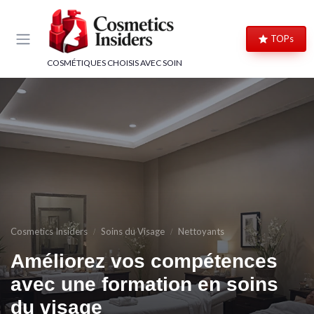
Panneau de gestion des cookies
TOPs
COSMÉTIQUES CHOISIS AVEC SOIN
Cosmetics Insiders
Soins du Visage
Nettoyants
Améliorez vos compétences
avec une formation en soins
→ Je rejoins le club
du visage
→ Je m'inscris