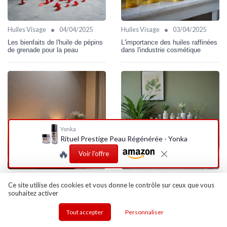
•
•
Huiles Visage
04/04/2025
Huiles Visage
03/04/2025
Les bienfaits de l'huile de pépins
L'importance des huiles raffinées
de grenade pour la peau
dans l'industrie cosmétique
Yonka
Rituel Prestige Peau Régénérée - Yonka
🔥
Voir l'offre
•
•
Nettoyants
07/12/2025
Nettoyants
20/03/2025
Ce site utilise des cookies et vous donne le contrôle sur ceux que vous
Les meilleurs soins du visage à
Comprendre le coût des soins du
souhaitez activer
Grenoble : un guide essentiel
visage : ce que vous devez
savoir
Tout accepter
Personnaliser