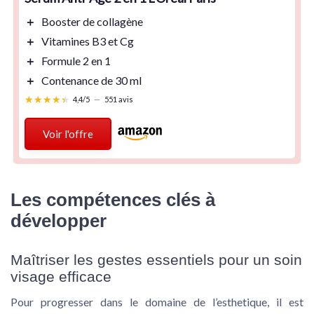
＋
Booster de collagène
＋
Vitamines B3 et Cg
＋
Formule 2 en 1
＋
Contenance de 30 ml
★★★★★
★★★★★
4,4/5
—
551 avis
Voir l'offre
Les compétences clés à
développer
Maîtriser les gestes essentiels pour un soin
visage efficace
Pour progresser dans le domaine de l’esthetique, il est