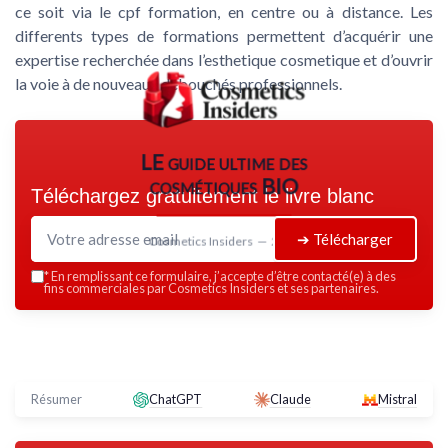
ce soit via le cpf formation, en centre ou à distance. Les
differents types de formations permettent d’acquérir une
expertise recherchée dans l’esthetique cosmetique et d’ouvrir
la voie à de nouveaux débouchés professionnels.
LE guide ultime des
cosmétiques BIO
Téléchargez gratuitement le livre blanc
➔ Télécharger
Cosmetics Insiders — 2026
*
En remplissant ce formulaire, j’accepte d’être contacté(e) à des
fins commerciales par Cosmetics Insiders et ses partenaires.
Résumer
ChatGPT
Claude
Mistral