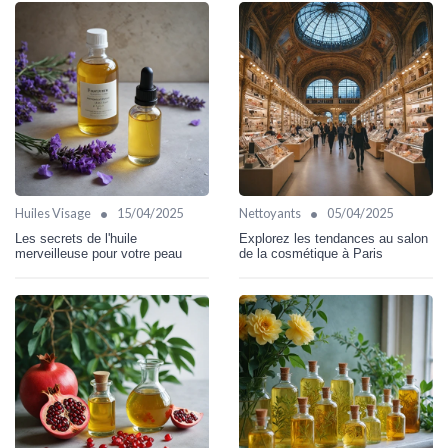
•
•
Huiles Visage
15/04/2025
Nettoyants
05/04/2025
Les secrets de l'huile
Explorez les tendances au salon
merveilleuse pour votre peau
de la cosmétique à Paris