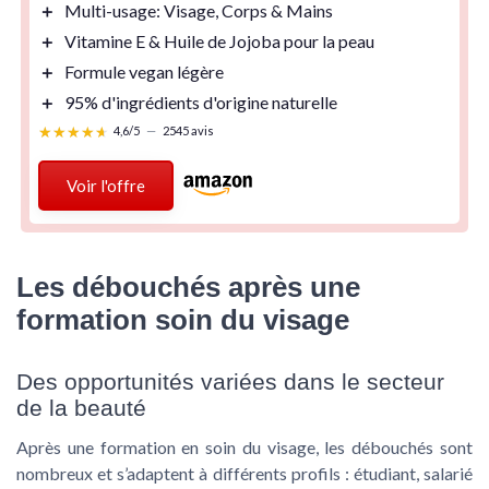
＋
Multi-usage
: Visage, Corps & Mains
＋
Vitamine E
&
Huile de Jojoba
pour la peau
＋
Formule vegan
légère
＋
95%
d'ingrédients d'origine naturelle
★★★★★
★★★★★
4,6/5
—
2545 avis
Voir l'offre
Les débouchés après une
formation soin du visage
Des opportunités variées dans le secteur
de la beauté
Après une formation en soin du visage, les débouchés sont
nombreux et s’adaptent à différents profils : étudiant, salarié