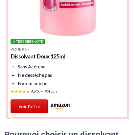
⭐ TRÈS BIEN NOTÉ
BOURJOIS
Dissolvant Doux 125ml
＋
Sans Acétone
＋
Ne dessèche pas
＋
Format unique
★★★★★
★★★★★
4,6/5
—
951 avis
Voir l'offre
Pourquoi choisir un dissolvant