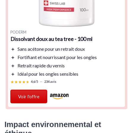
PODERM
Dissolvant doux au tea tree - 100 ml
＋
Sans acétone
pour un retrait doux
＋
Fortifiant
et nourrissant pour les ongles
＋
Retrait rapide
du vernis
＋
Idéal pour les ongles sensibles
★★★★★
★★★★★
4,6/5
—
234 avis
Voir l'offre
Impact environnemental et