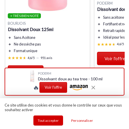
PODERM
Dissolvant doux 
⭐ TRÈS BIEN NOTÉ
＋
Sans acétone
pou
BOURJOIS
＋
Fortifiant
et nour
Dissolvant Doux 125ml
＋
Retrait rapide
du
＋
Idéal pour les o
＋
Sans Acétone
★★★★★
★★★★★
＋
Ne dessèche pas
4,6/5
—
＋
Format unique
★★★★★
★★★★★
4,6/5
—
951 avis
Voir l'offre
Voir l'offre
PODERM
Dissolvant doux au tea tree - 100 ml
🔥
Voir l'offre
Ce site utilise des cookies et vous donne le contrôle sur ceux que vous
souhaitez activer
Les articles par date
Tout accepter
Personnaliser
Octobre 2023
Novembre 2023