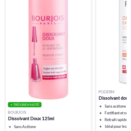
PODERM
Dissolvant doux 
⭐ TRÈS BIEN NOTÉ
＋
Sans acétone
pou
BOURJOIS
＋
Fortifiant
et nour
Dissolvant Doux 125ml
＋
Retrait rapide
du
＋
Idéal pour les o
＋
Sans Acétone