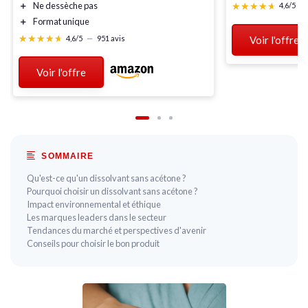
★★★★★
★★★★★
＋
Ne dessèche pas
4,6/5
—
＋
Format unique
★★★★★
★★★★★
4,6/5
—
951 avis
Voir l'offre
Voir l'offre
SOMMAIRE
Qu'est-ce qu'un dissolvant sans acétone ?
Pourquoi choisir un dissolvant sans acétone ?
Impact environnemental et éthique
Les marques leaders dans le secteur
Tendances du marché et perspectives d'avenir
Conseils pour choisir le bon produit