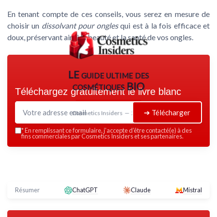
En tenant compte de ces conseils, vous serez en mesure de
choisir un
dissolvant pour ongles
qui est à la fois efficace et
doux, préservant ainsi la beauté et la santé de vos ongles.
LE guide ultime des
cosmétiques BIO
Téléchargez gratuitement le livre blanc
➔ Télécharger
Cosmetics Insiders — 2026
*
En remplissant ce formulaire, j’accepte d’être contacté(e) à des
fins commerciales par Cosmetics Insiders et ses partenaires.
Résumer
ChatGPT
Claude
Mistral