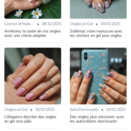
•
•
Crèmes et Huiles Cuticules
08/12/2025
Ongles en Gel
10/01/2025
Améliorez la santé de vos ongles
Sublimez votre manucure avec
avec une crème adaptée
les stickers en gel pour ongles
•
•
Ongles en Gel
10/01/2025
Soins Durcissants
10/01/2025
L'élégance discrète des ongles
Des ongles plus résistants avec
en gel rose pâle
les autocollants durcissants