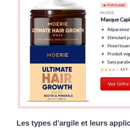
🔥 POPULAIRE
MOERIE
Masque Capil
＋
Réparateur
＋
Stimulant
p
＋
Nourrissan
＋
Produit ve
＋
Sans parab
★★★★★
★★★★★
4,1/5
Voir l'offre
Les types d'argile et leurs appli