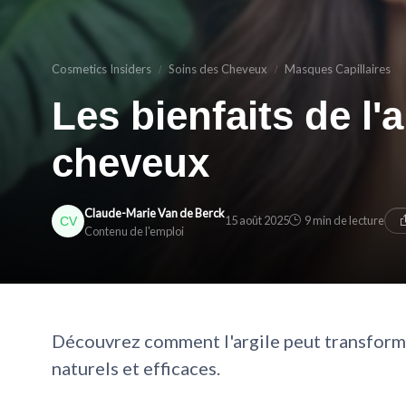
Cosmetics Insiders
Soins des Cheveux
Masques Capillaires
Les bienfaits de l'
cheveux
Claude-Marie Van de Berck
15 août 2025
9 min de lecture
Contenu de l'emploi
Découvrez comment l'argile peut transforme
naturels et efficaces.