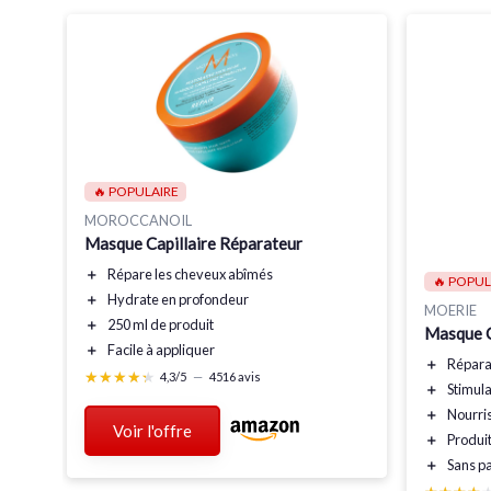
🔥 POPULAIRE
MOROCCANOIL
n
Masque Capillaire Réparateur
＋
Répare
les cheveux abîmés
🔥 POPUL
＋
Hydrate
en profondeur
MOERIE
＋
250 ml
de produit
Masque C
＋
Facile à appliquer
＋
Répara
★★★★★
★★★★★
4,3/5
—
4516 avis
＋
Stimul
＋
Nourri
Voir l'offre
＋
Produi
＋
Sans p