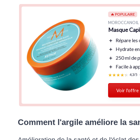
🔥 POPULAIRE
MOROCCANOIL
Masque Capil
＋
Répare
les
＋
Hydrate
en
＋
250 ml
de p
＋
Facile à ap
★★★★★
★★★★★
4,3/5
Voir l'offre
Comment l'argile améliore la san
Amélioration de la santé et de l'éclat des