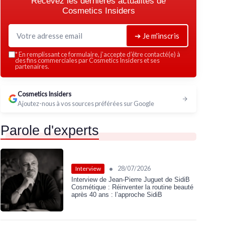
Recevez les dernières actualités de
sque 2-en-
Cosmetics Insiders
➔ Je m'inscris
*
En remplissant ce formulaire, j’accepte d’être contacté(e) à
des fins commerciales par Cosmetics Insiders et ses
partenaires.
Cosmetics Insiders
Ajoutez-nous à vos sources préférées sur Google
Parole d'experts
•
28/07/2026
Interview
Interview de Jean-Pierre Juguet de SidiB
Cosmétique : Réinventer la routine beauté
après 40 ans : l’approche SidiB