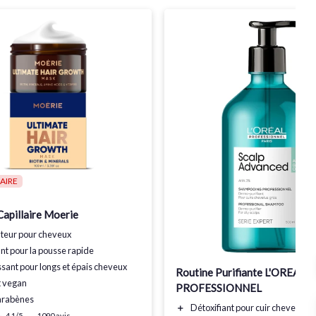
AIRE
apillaire Moerie
teur
pour cheveux
ant
pour la pousse rapide
ssant
pour longs et épais cheveux
Routine Purifiante L'OREAL
t vegan
PROFESSIONNEL
arabènes
＋
Détoxifiant
pour cuir chevelu gr
4,1/5
—
1090 avis