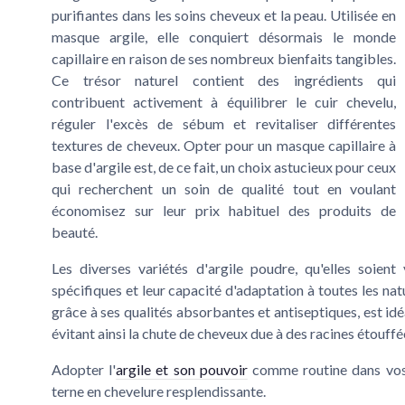
purifiantes dans les
soins cheveux
et la
peau
. Utilisée en
masque argile
, elle conquiert désormais le monde
capillaire en raison de ses nombreux bienfaits tangibles.
Ce trésor naturel contient des
ingrédients
qui
contribuent activement à équilibrer le
cuir chevelu
,
réguler l'
excès de sébum
et revitaliser différentes
textures de
cheveux
. Opter pour un
masque capillaire
à
base d'
argile
est, de ce fait, un choix astucieux pour ceux
qui recherchent un soin de qualité tout en voulant
économisez
sur leur
prix habituel
des produits de
beauté.
Les diverses variétés d'
argile poudre
, qu'elles soien
spécifiques et leur capacité d'adaptation à toutes les na
grâce à ses qualités absorbantes et antiseptiques, est id
évitant ainsi la
chute de cheveux
due à des racines étouffé
Adopter l'
argile et son pouvoir
comme routine dans vo
terne en chevelure resplendissante.