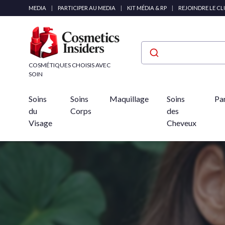
Panneau de gestion des cookies
MEDIA
|
PARTICIPER AU MEDIA
|
KIT MÉDIA & RP
|
REJOINDRE LE C
COSMÉTIQUES CHOISIS AVEC
SOIN
Soins
Soins
Maquillage
Soins
Pa
du
Corps
des
Visage
Cheveux