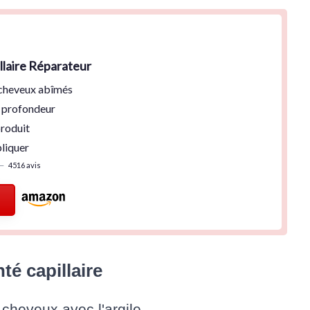
laire Réparateur
 cheveux abîmés
 profondeur
roduit
pliquer
—
4516 avis
té capillaire
 cheveux avec l'argile