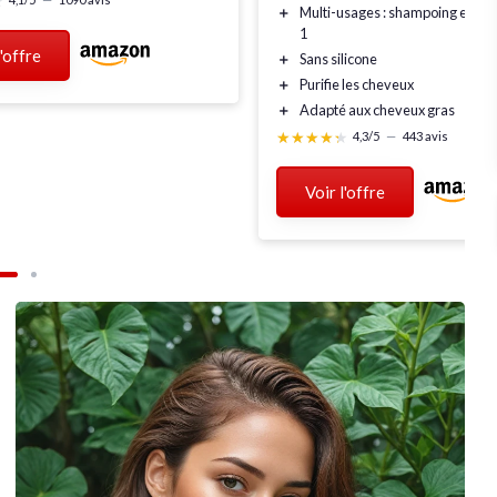
★
★
＋
Multi-usages
: shampoing et ma
1
l'offre
＋
Sans silicone
＋
Purifie
les cheveux
＋
Adapté
aux cheveux gras
★★★★★
★★★★★
4,3/5
—
443 avis
Voir l'offre