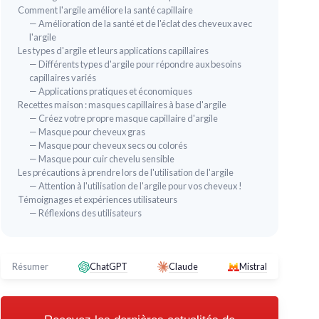
Comment l'argile améliore la santé capillaire
— Amélioration de la santé et de l'éclat des cheveux avec
l'argile
Les types d'argile et leurs applications capillaires
— Différents types d'argile pour répondre aux besoins
capillaires variés
— Applications pratiques et économiques
Recettes maison : masques capillaires à base d'argile
— Créez votre propre masque capillaire d'argile
🔥 
— Masque pour cheveux gras
FATIMAS GARDEN
MOR
— Masque pour cheveux secs ou colorés
Argile de Rhassoul Fatima's Garden
Mas
— Masque pour cuir chevelu sensible
Les précautions à prendre lors de l'utilisation de l'argile
＋
Détox
naturelle
＋
— Attention à l'utilisation de l'argile pour vos cheveux !
＋
Pure
et efficace
＋
Témoignages et expériences utilisateurs
＋
1 kg
pour une utilisation durable
＋
— Réflexions des utilisateurs
＋
Convient pour
peau
et
cheveux
＋
F
★★★★★
★★★★★
★★
★★
4,4/5
—
753 avis
Résumer
ChatGPT
Claude
Mistral
Voir l'offre
as