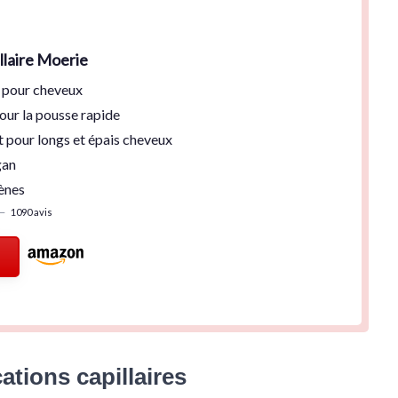
laire Moerie
pour cheveux
our la pousse rapide
t
pour longs et épais cheveux
gan
ènes
—
1090 avis
cations capillaires