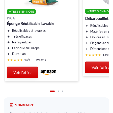
⭐ TRÈS BIEN NOTÉ
⭐ TRÈS BIEN NOTÉ
Débarbouillettes
INGA
Éponge Réutilisable Lavable
＋
Réutilisables
＋
Réutilisables
et
lavables
＋
Matériau en B
＋
Très efficaces
＋
Douces en Flane
＋
Ne rayent pas
＋
Élégant Sac déco
＋
Fabriqué en Europe
＋
Dimensions de 2
＋
Dure 1 an
★★★★★
★★★★★
4,8/5
—
★★★★★
★★★★★
4,6/5
—
893 avis
Voir l'offre
Voir l'offre
SOMMAIRE