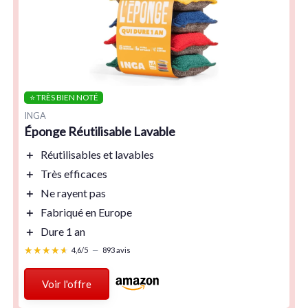
⭐ TRÈS BIEN NOTÉ
INGA
Éponge Réutilisable Lavable
＋
Réutilisables
et
lavables
＋
Très efficaces
＋
Ne rayent pas
＋
Fabriqué en Europe
＋
Dure 1 an
★★★★★
★★★★★
4,6/5
—
893 avis
Voir l'offre