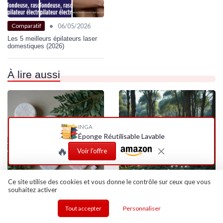
•
06/05/2026
Comparatif
Les 5 meilleurs épilateurs laser
domestiques (2026)
À lire aussi
INGA
Éponge Réutilisable Lavable
🔥
Voir l'offre
Ce site utilise des cookies et vous donne le contrôle sur ceux que vous
souhaitez activer
•
•
Cotons Réutilisables
01/05/2025
Cotons Réutilisables
30/04/2025
L'essor des cotons réutilisables
L'impact des cotons à
Tout accepter
Personnaliser
dans l'industrie cosmétique
démaquiller sur l'environnement