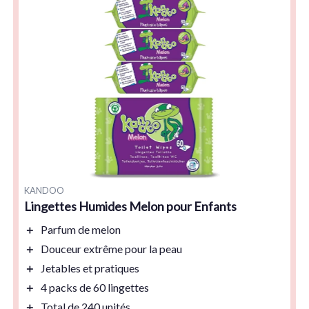
KANDOO
Lingettes Humides Melon pour Enfants
＋
Parfum de
melon
＋
Douceur extrême
pour la peau
＋
Jetables et pratiques
＋
4 packs de 60 lingettes
＋
Total de
240 unités