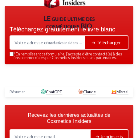
LE guide ultime des
cosmétiques BIO
Téléchargez gratuitement le livre blanc
➔ Télécharger
Cosmetics Insiders — 2026
*
En remplissant ce formulaire, j’accepte d’être contacté(e) à des
fins commerciales par Cosmetics Insiders et ses partenaires.
Résumer
ChatGPT
Claude
Mistral
Recevez les dernières actualités de
Cosmetics Insiders
➔ Je m'inscris