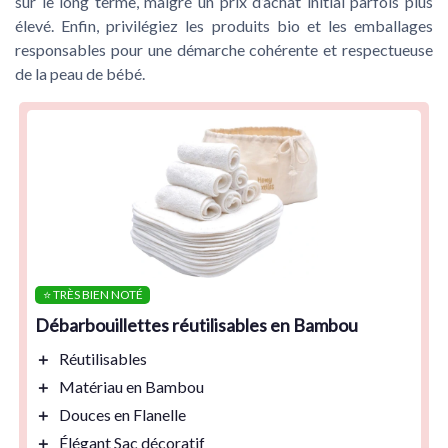
sur le long terme, malgré un prix d’achat initial parfois plus
élevé. Enfin, privilégiez les produits bio et les emballages
responsables pour une démarche cohérente et respectueuse
de la peau de bébé.
⭐ TRÈS BIEN NOTÉ
Débarbouillettes réutilisables en Bambou
＋
Réutilisables
＋
Matériau en Bambou
＋
Douces en Flanelle
＋
Élégant Sac décoratif