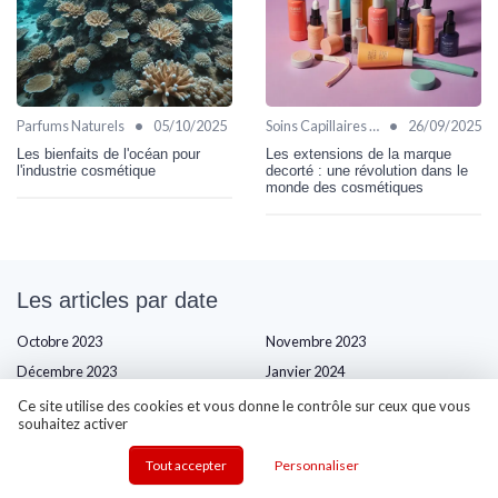
•
•
Parfums Naturels
05/10/2025
Soins Capillaires Bio
26/09/2025
Les bienfaits de l'océan pour
Les extensions de la marque
l'industrie cosmétique
decorté : une révolution dans le
monde des cosmétiques
Les articles par date
Octobre 2023
Novembre 2023
Décembre 2023
Janvier 2024
Février 2024
Mars 2024
Ce site utilise des cookies et vous donne le contrôle sur ceux que vous
souhaitez activer
Avril 2024
Mai 2024
Juin 2024
Juillet 2024
Tout accepter
Personnaliser
Août 2024
Septembre 2024