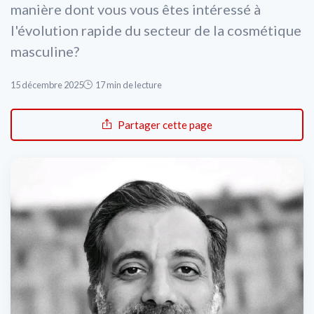
manière dont vous vous êtes intéressé à
* En rejoignant le club, j'accepte de recevoir les emails
l'évolution rapide du secteur de la cosmétique
de Cosmetics Insiders et les offres de ses partenaires.
* En remplissant ce formulaire, j'accepte d'être
masculine?
contacté(e) à des fins commerciales par Cosmetics
Insiders et ses partenaires.
15 décembre 2025
17 min de lecture
Partager cette page