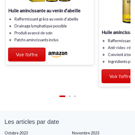
Huile amincissante au venin d'abeille
＋
Raffermissant
grâce au venin d'abeille
＋
Drainage lymphatique
possible
Huile amincissan
＋
Produit avancé
de soin
＋
Patchs amincissants
inclus
＋
Raffermissant
: 
＋
Anti-rides
: rédu
Voir l'offre
＋
Convient à tous 
＋
Ingrédients pr
Voir l'offre
Les articles par date
Octobre 2023
Novembre 2023