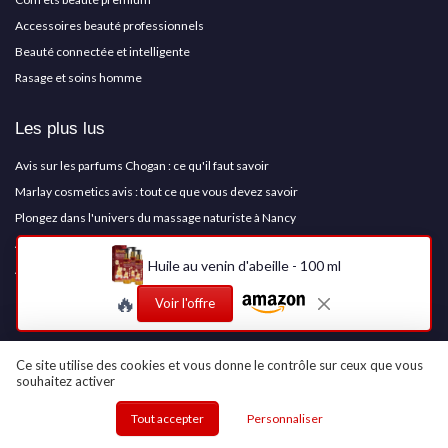
Accessoires beauté professionnels
Beauté connectée et intelligente
Rasage et soins homme
Les plus lus
Avis sur les parfums Chogan : ce qu'il faut savoir
Marlay cosmetics avis : tout ce que vous devez savoir
Plongez dans l'univers du massage naturiste à Nancy
Avis sur le parfum Christian Blanc : tout ce que vous devez savoir
Huile au venin d'abeille - 100 ml
Avis sur l'efficacité des crèmes anti-varices
🔥
Voir l'offre
Les derniers articles
Maquillage frosted : comment adopter les textures glacées sans faux pas
Ce site utilise des cookies et vous donne le contrôle sur ceux que vous
souhaitez activer
Test Biotherm Homme Basics Line After Shave Emulsion : l’après-rasage sans
alcool qui calme bien le feu du rasoir
Tout accepter
Personnaliser
Test Skull Shaver Pitbull Gold Pro : le rasoir pour crâne pratique mais pas sans
défauts