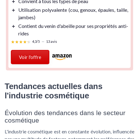
＋
Convient à tous les types de peau
＋
Utilisation polyvalente
(cou, genoux, épaules, taille,
jambes)
＋
Contient du venin d'abeille
pour ses propriétés anti-
rides
★★★★★
★★★★★
4,3/5
—
13 avis
Voir l'offre
Tendances actuelles dans
l'industrie cosmétique
Évolution des tendances dans le secteur
cosmétique
L'industrie cosmétique est en constante évolution, influencée
par une multitude de facteurs, notamment les préférences des