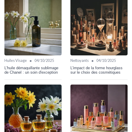
•
•
Huiles Visage
04/10/2025
Nettoyants
04/10/2025
L'huile démaquillante sublimage
L'impact de la forme hourglass
de Chanel : un soin d'exception
sur le choix des cosmétiques