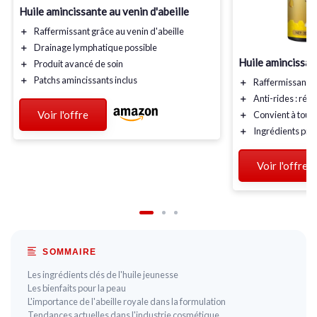
Huile amincissante au venin d'abeille
＋
Raffermissant
grâce au venin d'abeille
＋
Drainage lymphatique
possible
Huile amincissan
＋
Produit avancé
de soin
＋
Patchs amincissants
inclus
＋
Raffermissant
: 
＋
Anti-rides
: rédu
Voir l'offre
＋
Convient à tous 
＋
Ingrédients pr
Voir l'offre
SOMMAIRE
Les ingrédients clés de l'huile jeunesse
Les bienfaits pour la peau
L'importance de l'abeille royale dans la formulation
Tendances actuelles dans l'industrie cosmétique