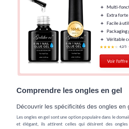
＋
Multi-fonc
＋
Extra forte
＋
Facile à uti
＋
Packaging 
＋
Véritable
c
★★★★★
★★★★★
4,2/5
Voir l'offre
Comprendre les ongles en gel
Découvrir les spécificités des ongles en 
Les ongles en gel sont une option populaire dans le doma
et élégant, ils attirent celles qui désirent des ongle