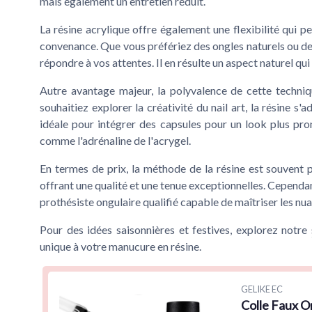
mais également un entretien réduit.
La
résine acrylique
offre également une flexibilité qui p
convenance. Que vous préfériez des
ongles naturels
ou de
répondre à vos attentes. Il en résulte un
aspect naturel
qui
Autre avantage majeur, la polyvalence de cette techni
souhaitiez explorer la créativité du
nail art
, la résine s'
idéale pour intégrer des
capsules
pour un look plus pron
comme l'adrénaline de l'
acrygel
.
En termes de
prix
, la méthode de la résine est souvent
offrant une qualité et une tenue exceptionnelles. Cependant, 
prothésiste ongulaire
qualifié capable de maîtriser les nu
Pour des idées saisonnières et festives, explorez notre
unique à votre manucure en résine.
GELIKE EC
Colle Faux O