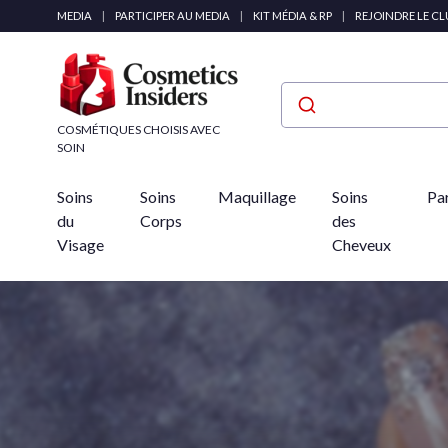
Panneau de gestion des cookies
MEDIA
|
PARTICIPER AU MEDIA
|
KIT MÉDIA & RP
|
REJOINDRE LE C
COSMÉTIQUES CHOISIS AVEC
SOIN
Soins
Soins
Maquillage
Soins
Pa
du
Corps
des
Visage
Cheveux