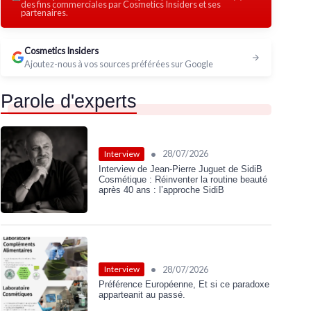
des fins commerciales par Cosmetics Insiders et ses
partenaires.
Voir l'offre
Cosmetics Insiders
Ajoutez-nous à vos sources préférées sur Google
Parole d'experts
•
28/07/2026
Interview
Interview de Jean-Pierre Juguet de SidiB
Cosmétique : Réinventer la routine beauté
après 40 ans : l’approche SidiB
•
28/07/2026
Interview
Préférence Européenne, Et si ce paradoxe
apparteanit au passé.