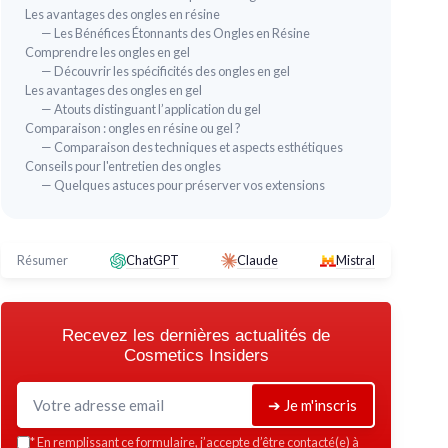
Les avantages des ongles en résine
— Les Bénéfices Étonnants des Ongles en Résine
Comprendre les ongles en gel
— Découvrir les spécificités des ongles en gel
Les avantages des ongles en gel
— Atouts distinguant l’application du gel
Comparaison : ongles en résine ou gel ?
— Comparaison des techniques et aspects esthétiques
Conseils pour l'entretien des ongles
— Quelques astuces pour préserver vos extensions
GELI
Kit Complet Ongles Acryliques/Gel +
Col
Lampe UV 36W
＋
M
＋
Kit complet
: lampe UV 36W, fraises
Résumer
ChatGPT
Claude
Mistral
＋
E
électriques, poudre et décorations incluses
cure
＋
F
＋
Polyvalent
: compatible acrylique, gel et
＋
P
extensions d'ongles
Recevez les dernières actualités de
＋
V
＋
Durcissement rapide
grâce à la lampe 36W
Cosmetics Insiders
★★
★★
＋
Idéal pour débuter
ou pour usage à
domicile
➔ Je m'inscris
＋
Beaucoup de décorations
pour des
créations variées
*
En remplissant ce formulaire, j’accepte d’être contacté(e) à