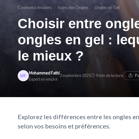
Cosmetics Insiders
Soins des Ongles
Ongles en Gel
Choisir entre ongle
ongles en gel : le
le mieux ?
Mohammed Fathi
3 septembre 2025
9 min de lecture
Pa
Expert en emploi
Explorez les différences entre les ongles en 
selon vos besoins et préférences.