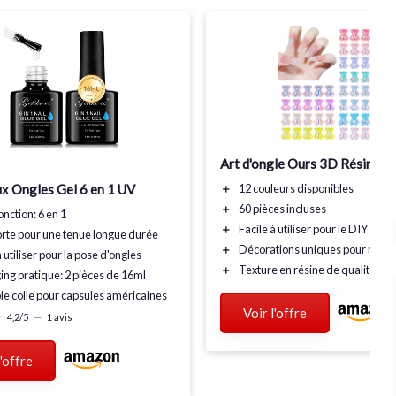
Art d'ongle Ours 3D Résine
ux Ongles Gel 6 en 1 UV
＋
12 couleurs
disponibles
＋
60 pièces
incluses
onction
: 6 en 1
＋
Facile à utiliser
pour le DIY
orte
pour une tenue longue durée
＋
Décorations uniques
pour manu
 utiliser
pour la pose d'ongles
＋
Texture en résine
de qualité
ing pratique
: 2 pièces de 16ml
le
colle pour capsules américaines
Voir l'offre
★
★
4,2/5
—
1 avis
l'offre