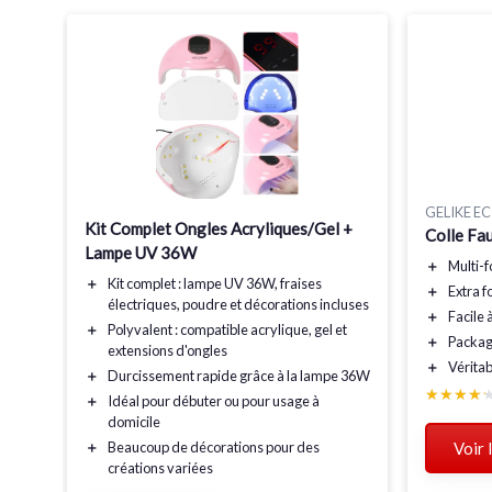
GELIKE EC
Kit Complet Ongles Acryliques/Gel +
Colle Fa
Lampe UV 36W
＋
Multi-f
＋
Kit complet
: lampe UV 36W, fraises
＋
Extra f
électriques, poudre et décorations incluses
＋
Facile à
＋
Polyvalent
: compatible acrylique, gel et
＋
Packag
extensions d'ongles
＋
Véritab
＋
Durcissement rapide
grâce à la lampe 36W
★★★★
★★★★
＋
Idéal pour débuter
ou pour usage à
domicile
Voir 
＋
Beaucoup de décorations
pour des
créations variées