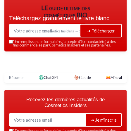
LE guide ultime des
cosmétiques BIO
Téléchargez gratuitement le livre blanc
➔ Télécharger
Cosmetics Insiders — 2026
*
En remplissant ce formulaire, j’accepte d’être contacté(e) à des
fins commerciales par Cosmetics Insiders et ses partenaires.
Résumer
ChatGPT
Claude
Mistral
Recevez les dernières actualités de
Cosmetics Insiders
➔ Je m'inscris
*
En remplissant ce formulaire, j’accepte d’être contacté(e) à des