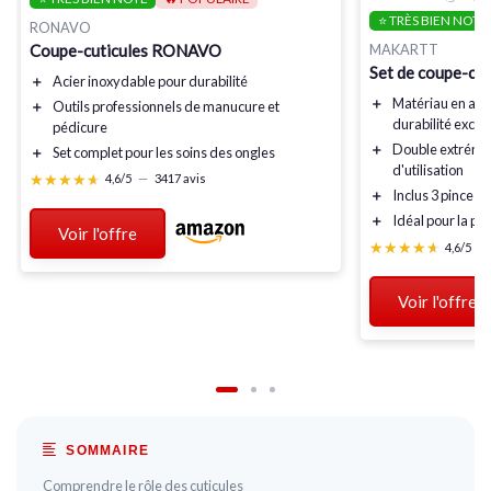
⭐ TRÈS BIEN NOTÉ
RONAVO
Coupe-cuticules RONAVO
MAKARTT
Set de coupe-cut
＋
Acier inoxydable
pour durabilité
＋
Matériau en aci
＋
Outils professionnels
de manucure et
durabilité excep
pédicure
＋
Double extrémi
＋
Set complet
pour les soins des ongles
d'utilisation
★★★★★
★★★★★
4,6/5
—
3417 avis
＋
Inclus 3 pinces 
＋
Idéal pour la pé
Voir l'offre
★★★★★
★★★★★
4,6/5
—
Voir l'offre
SOMMAIRE
Comprendre le rôle des cuticules