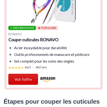
⭐ TRÈS BIEN NOTÉ
🔥 POPULAIRE
RONAVO
Coupe-cuticules RONAVO
＋
Acier inoxydable
pour durabilité
＋
Outils professionnels
de manucure et pédicure
＋
Set complet
pour les soins des ongles
★★★★★
★★★★★
4,6/5
—
3417 avis
Voir l'offre
Étapes pour couper les cuticules