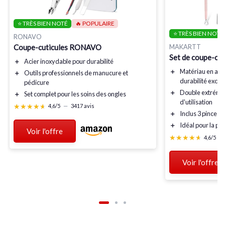
⭐ TRÈS BIEN NOTÉ
🔥 POPULAIRE
⭐ TRÈS BIEN NOTÉ
RONAVO
Coupe-cuticules RONAVO
MAKARTT
Set de coupe-cut
＋
Acier inoxydable
pour durabilité
＋
Matériau en aci
＋
Outils professionnels
de manucure et
durabilité excep
pédicure
＋
Double extrémi
＋
Set complet
pour les soins des ongles
d'utilisation
★★★★★
★★★★★
4,6/5
—
3417 avis
＋
Inclus 3 pinces 
＋
Idéal pour la pé
Voir l'offre
★★★★★
★★★★★
4,6/5
—
Voir l'offre