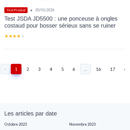
•
20/05/2026
Test Produit
Test JSDA JD5500 : une ponceuse à ongles
costaud pour bosser sérieux sans se ruiner
★★★★★
★★★★★
‹
1
2
3
4
5
6
...
16
17
›
Les articles par date
Octobre 2023
Novembre 2023