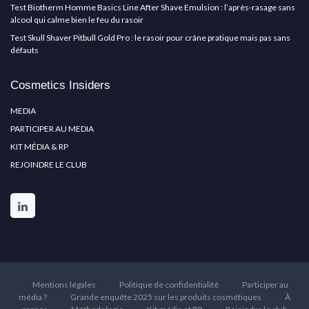
Test Biotherm Homme Basics Line After Shave Emulsion : l’après-rasage sans
alcool qui calme bien le feu du rasoir
Test Skull Shaver Pitbull Gold Pro : le rasoir pour crâne pratique mais pas sans
défauts
Cosmetics Insiders
MEDIA
PARTICIPER AU MEDIA
KIT MÉDIA & RP
REJOINDRE LE CLUB
Mentions légales
Politique de confidentialité
Participer au
média ?
Grande enquête 2025 sur les produits cosmétiques
À