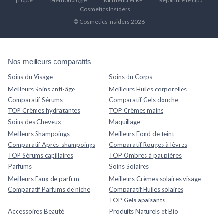
propos
Méthodologie
Kit média et RP
Rejoindre le club
Cosmetics Insiders
© Cosmetics Insiders 2026
Nos meilleurs comparatifs
Soins du Visage
Soins du Corps
Meilleurs Soins anti-âge
Meilleurs Huiles corporelles
Comparatif Sérums
Comparatif Gels douche
TOP Crèmes hydratantes
TOP Crèmes mains
Soins des Cheveux
Maquillage
Meilleurs Shampoings
Meilleurs Fond de teint
Comparatif Après-shampoings
Comparatif Rouges à lèvres
TOP Sérums capillaires
TOP Ombres à paupières
Parfums
Soins Solaires
Meilleurs Eaux de parfum
Meilleurs Crèmes solaires visage
Comparatif Parfums de niche
Comparatif Huiles solaires
TOP Gels apaisants
Accessoires Beauté
Produits Naturels et Bio