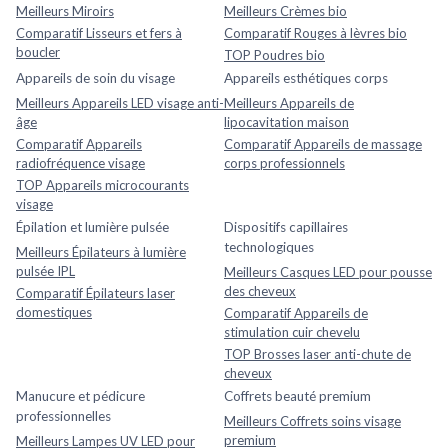
Meilleurs Miroirs
Meilleurs Crèmes bio
Comparatif Lisseurs et fers à
Comparatif Rouges à lèvres bio
boucler
TOP Poudres bio
Appareils de soin du visage
Appareils esthétiques corps
Meilleurs Appareils LED visage anti-
Meilleurs Appareils de
âge
lipocavitation maison
Comparatif Appareils
Comparatif Appareils de massage
radiofréquence visage
corps professionnels
TOP Appareils microcourants
visage
Épilation et lumière pulsée
Dispositifs capillaires
technologiques
Meilleurs Épilateurs à lumière
pulsée IPL
Meilleurs Casques LED pour pousse
des cheveux
Comparatif Épilateurs laser
domestiques
Comparatif Appareils de
stimulation cuir chevelu
TOP Brosses laser anti-chute de
cheveux
Manucure et pédicure
Coffrets beauté premium
professionnelles
Meilleurs Coffrets soins visage
premium
Meilleurs Lampes UV LED pour