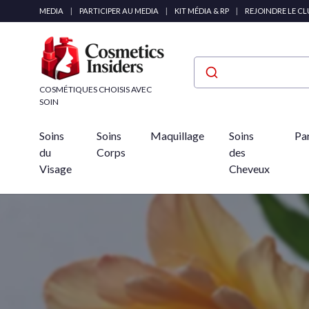
Panneau de gestion des cookies
MEDIA
|
PARTICIPER AU MEDIA
|
KIT MÉDIA & RP
|
REJOINDRE LE C
COSMÉTIQUES CHOISIS AVEC
SOIN
Soins
Soins
Maquillage
Soins
Pa
du
Corps
des
Visage
Cheveux