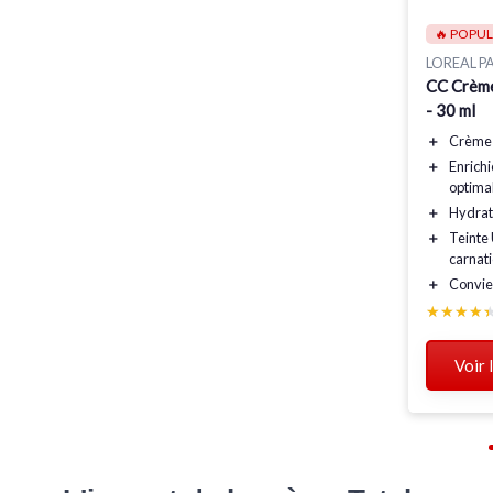
🔥 POPUL
LOREAL PA
CC Crème
- 30 ml
＋
Crème 
＋
Enrichi
optima
＋
Hydrat
＋
Teinte 
carnat
＋
Convien
★★★★
★★★★
Voir 