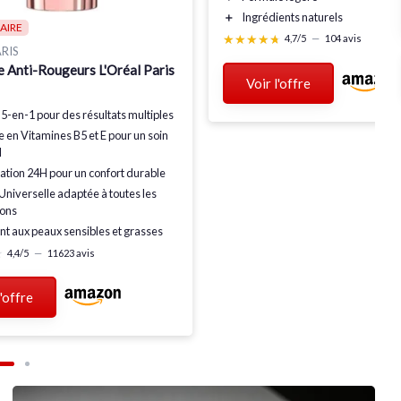
＋
Ingrédients
naturels
AIRE
★★★★★
★★★★★
4,7/5
—
104 avis
RIS
 Anti-Rougeurs L'Oréal Paris
Voir l'offre
5-en-1
pour des résultats multiples
e en Vitamines B5 et E
pour un soin
l
ation 24H
pour un confort durable
Universelle
adaptée à toutes les
ions
t aux peaux sensibles et grasses
★
★
4,4/5
—
11623 avis
l'offre