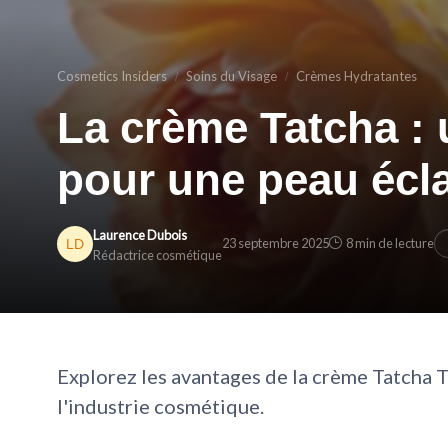
Cosmetics Insiders
Soins du Visage
Crèmes Hydratantes
La crème Tatcha : 
pour une peau écl
Laurence Dubois
23 septembre 2025
8 min de lecture
Rédactrice cosmétique
Explorez les avantages de la crème Tatcha 
l'industrie cosmétique.