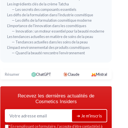
Les ingrédients clés de la crème Tatcha
— Les secrets des composants essentiels
Les défis de la formulation dans l'industrie cosmétique
— Les défis de la formulation cosmétique moderne
L'importance de l'innovation dans les cosmétiques
— Innovation : un moteur essentiel pour la beauté moderne
Les tendances actuelles en matière de soins de la peau
— Tendances actuelles dans les soins de la peau
L'impact environnemental des produits cosmétiques
⭐ TRÈS BIEN NOTÉ
🔥 POPULAIRE
— Quand la beauté rencontre l'environnement
Crème Hydratante Tatcha - 1,7 oz
＋
Hydratation
intense
＋
Texture
légère
Résumer
ChatGPT
Claude
Mistral
＋
Convient aux peaux
sensible
＋
Ingrédients
naturels
★★★★★
★★★★★
4,6/5
—
3624 avis
Recevez les dernières actualités de
it
Cosmetics Insiders
Voir l'offre
➔ Je m'inscris
*
En remplissant ce formulaire, j’accepte d’être contacté(e) à