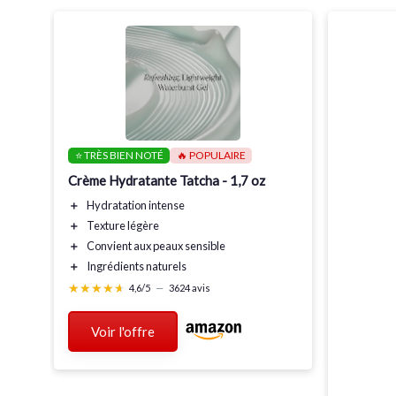
⭐ TRÈS BIEN NOTÉ
🔥 POPULAIRE
Crème Hydratante Tatcha - 1,7 oz
＋
Hydratation
intense
＋
Texture
légère
＋
Convient aux peaux
sensible
＋
Ingrédients
naturels
★★★★★
★★★★★
4,6/5
—
3624 avis
Voir l'offre