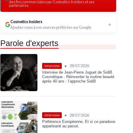
des fins commerciales par Cosmetics Insiders et ses
partenaires.
🔥 
LORE
Cosmetics Insiders
CC 
Ajoutez-nous à vos sources préférées sur Google
- 30
＋
Parole d'experts
＋
E
o
＋
＋
T
•
28/07/2026
Interview
c
Interview de Jean-Pierre Juguet de SidiB
＋
C
Cosmétique : Réinventer la routine beauté
après 40 ans : l’approche SidiB
★★
★★
•
28/07/2026
Interview
Préférence Européenne, Et si ce paradoxe
apparteanit au passé.