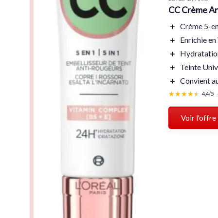
CC Crème Ant
＋
Crème 5-e
＋
Enrichie en
＋
Hydratati
＋
Teinte Univ
＋
Convient au
★★★★★
★★★★★
4,4/5
Voir l'offre