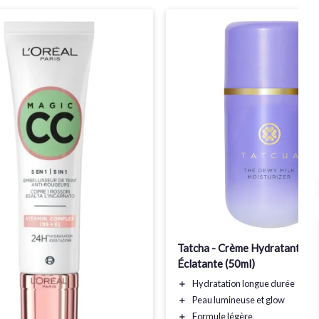
Tatcha - Crème Hydratante La
Éclatante (50ml)
＋
Hydratation
longue durée
＋
Peau
lumineuse
et
glow
＋
Formule
légère