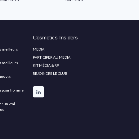
Cosmetics Insiders
s meilleurs
MEDIA
PARTICIPER AU MEDIA
s meilleurs
KIT MÉDIA & RP
REJOINDRE LE CLUB
ans vos
rbe pour homme
: un vrai
lus