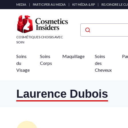
Panneau de gestion des cookies
MEDIA
|
PARTICIPER AU MEDIA
|
KIT MÉDIA & RP
|
REJOINDRE LE C
COSMÉTIQUES CHOISIS AVEC
SOIN
Soins
Soins
Maquillage
Soins
Pa
du
Corps
des
Visage
Cheveux
Laurence Dubois