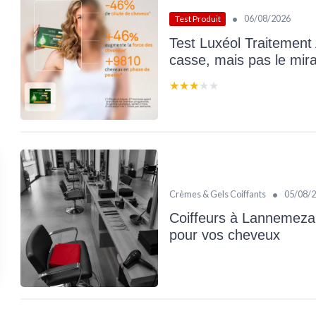
•
06/08/2026
Test Produit
Test Luxéol Traitement 
casse, mais pas le mir
★★★★★
★★★★★
•
Crèmes & Gels Coiffants
05/08/
Coiffeurs à Lannemezan 
pour vos cheveux