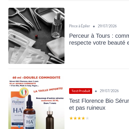
•
Pince à Épiler
29/07/2026
Perceur à Tours : comme
respecte votre beauté 
•
29/07/2026
Test Produit
Test Florence Bio Séru
et pas ruineux
★★★★★
★★★★★