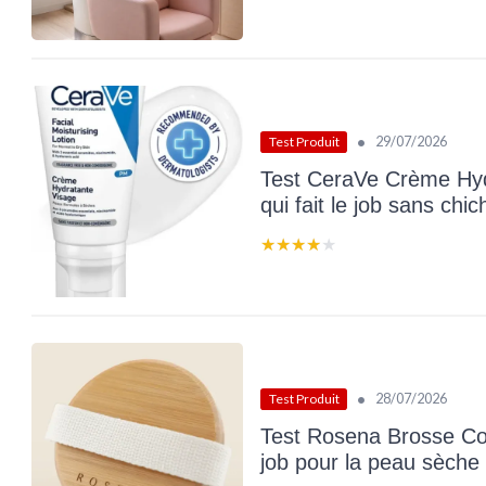
•
29/07/2026
Test Produit
Test CeraVe Crème Hyd
qui fait le job sans chic
★★★★★
★★★★★
•
28/07/2026
Test Produit
Test Rosena Brosse Cor
job pour la peau sèche