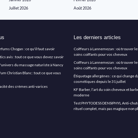
Juillet 2026
Août 2026
us
Les derniers articles
arfums Chogan : ce qu'il faut savoir
Coiffeurs à Lannemezan : où trouver le
soins coiffants pour vos cheveux
cs avis : tout ce que vous devez savoir
Coiffeurs à Lannemezan : où trouver le
l'univers du massage naturiste à Nancy
soins coiffants pour vos cheveux
rfum Christian Blanc : tout ce que vous
Étiquetage allergènes : ce qui change d
cosmétiques depuis le 31 juillet
icacité des crèmes anti-varices
KF Barber, l’art du soin cheveux et ba
moderne
Test PHYTODESS DENSIPHYL Anti-chute 
rituel complet, mais pas magique non p