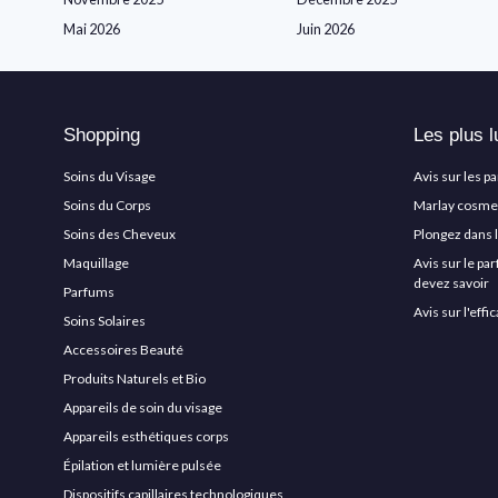
Mai 2026
Juin 2026
Shopping
Les plus l
Soins du Visage
Avis sur les p
Soins du Corps
Marlay cosmeti
Soins des Cheveux
Plongez dans 
Maquillage
Avis sur le pa
devez savoir
Parfums
Avis sur l'eff
Soins Solaires
Accessoires Beauté
Produits Naturels et Bio
Appareils de soin du visage
Appareils esthétiques corps
Épilation et lumière pulsée
Dispositifs capillaires technologiques