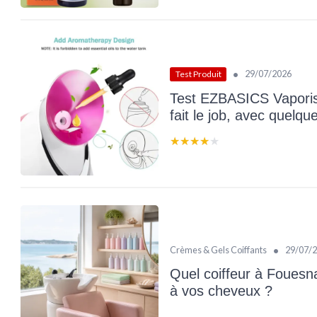
•
29/07/2026
Test Produit
Test EZBASICS Vaporisa
fait le job, avec quelque
★★★★★
★★★★★
•
Crèmes & Gels Coiffants
29/07/
Quel coiffeur à Fouesna
à vos cheveux ?