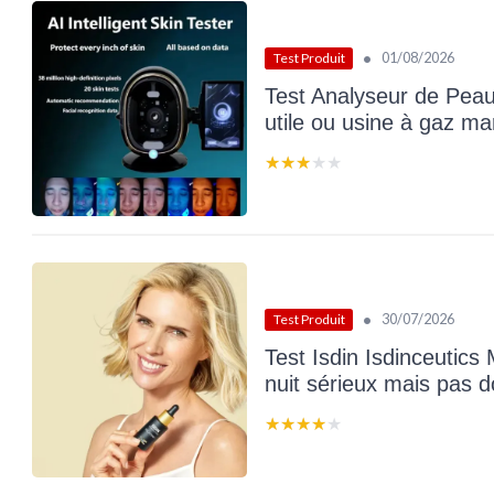
•
01/08/2026
Test Produit
Test Analyseur de Peau
utile ou usine à gaz ma
★★★★★
★★★★★
•
30/07/2026
Test Produit
Test Isdin Isdinceutics
nuit sérieux mais pas 
★★★★★
★★★★★