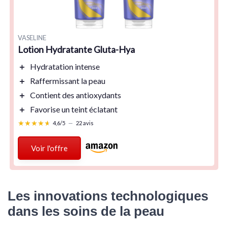
VASELINE
Lotion Hydratante Gluta-Hya
＋
Hydratation
intense
＋
Raffermissant
la peau
＋
Contient des
antioxydants
＋
Favorise un teint
éclatant
★★★★★
★★★★★
4,6/5
—
22 avis
Voir l'offre
Les innovations technologiques
dans les soins de la peau