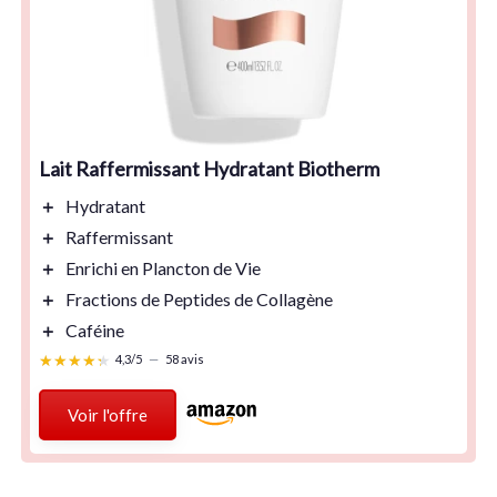
Lait Raffermissant Hydratant Biotherm
＋
Hydratant
＋
Raffermissant
＋
Enrichi en Plancton de Vie
＋
Fractions de Peptides de Collagène
＋
Caféine
★★★★★
★★★★★
4,3/5
—
58 avis
Voir l'offre