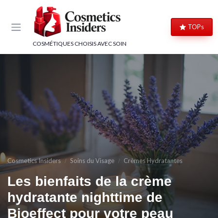
Panneau de gestion des cookies
TOPs
COSMÉTIQUES CHOISIS AVEC SOIN
Cosmetics Insiders
Soins du Visage
Crèmes Hydratantes
Les bienfaits de la crème
hydratante nighttime de
→ Je rejoins le club
Bioeffect pour votre peau
→ Je m'inscris