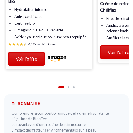
Bio
Crème de refroi
＋
Hydratation
intense
Chillflex
＋
Anti-âge
efficace
＋
Effet de
refroid
＋
Certifiée Bio
＋
Applicable sur
p
＋
Omégas d'huile d'Olive
verte
colonne lombair
＋
Acide hyaluronique
pour une peau repulpée
＋
Améliore la
capa
★★★★★
★★★★★
4,4/5
—
6359 avis
Voir l'offre
Voir l'offre
SOMMAIRE
Comprendre la composition unique de la crème hydratante
nighttime de Bioeffect
Les avantages d'une routine de soin nocturne
L'impact des facteurs environnementaux sur la peau