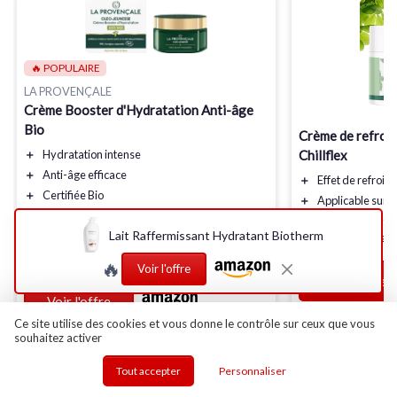
🔥 POPULAIRE
LA PROVENÇALE
Crème Booster d'Hydratation Anti-âge
Bio
Crème de refroi
＋
Hydratation
intense
Chillflex
＋
Anti-âge
efficace
＋
Effet de
refroid
＋
Certifiée Bio
＋
Applicable sur
p
＋
Omégas d'huile d'Olive
verte
colonne lombair
Lait Raffermissant Hydratant Biotherm
＋
Acide hyaluronique
pour une peau repulpée
＋
Améliore la
capa
★★★★★
★★★★★
4,4/5
—
6359 avis
🔥
Voir l'offre
Voir l'offre
Voir l'offre
Ce site utilise des cookies et vous donne le contrôle sur ceux que vous
souhaitez activer
Tout accepter
Personnaliser