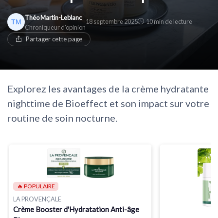
* En rejoignant le club, j'accepte de recevoir les emails
Théo Martin-Leblanc
18 septembre 2025
10 min de lecture
de Cosmetics Insiders et les offres de ses partenaires.
* En remplissant ce formulaire, j'accepte d'être
Chroniqueur d'opinion
contacté(e) à des fins commerciales par Cosmetics
Partager cette page
Insiders et ses partenaires.
Explorez les avantages de la crème hydratante
nighttime de Bioeffect et son impact sur votre
routine de soin nocturne.
🔥 POPULAIRE
LA PROVENÇALE
Crème Booster d'Hydratation Anti-âge