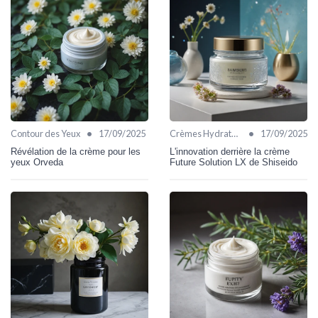
•
•
Contour des Yeux
17/09/2025
Crèmes Hydratantes
17/09/2025
Révélation de la crème pour les
L'innovation derrière la crème
yeux Orveda
Future Solution LX de Shiseido