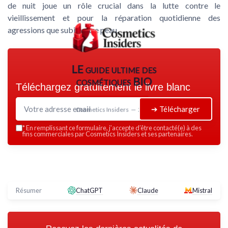
de nuit joue un rôle crucial dans la lutte contre le
vieillissement et pour la réparation quotidienne des
agressions que subit votre peau.
LE guide ultime des
cosmétiques BIO
Téléchargez gratuitement le livre blanc
➔ Télécharger
Cosmetics Insiders — 2026
*
En remplissant ce formulaire, j’accepte d’être contacté(e) à des
fins commerciales par Cosmetics Insiders et ses partenaires.
Résumer
ChatGPT
Claude
Mistral