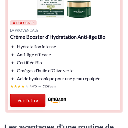
🔥 POPULAIRE
LA PROVENÇALE
Crème Booster d'Hydratation Anti-âge Bio
＋
Hydratation
intense
＋
Anti-âge
efficace
＋
Certifiée Bio
＋
Omégas d'huile d'Olive
verte
＋
Acide hyaluronique
pour une peau repulpée
★★★★★
★★★★★
4,4/5
—
6359 avis
Voir l'offre
Les avantages d'une routine de