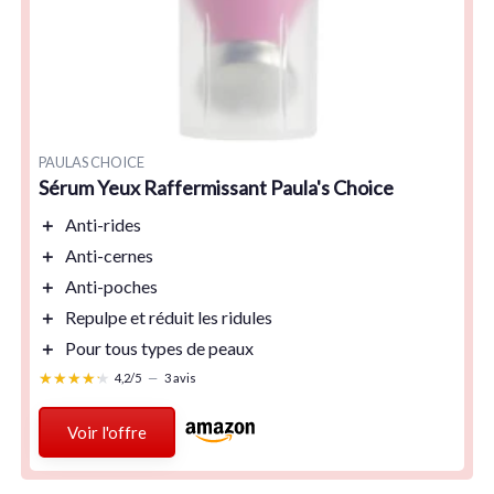
PAULAS CHOICE
Sérum Yeux Raffermissant Paula's Choice
＋
Anti-rides
＋
Anti-cernes
＋
Anti-poches
＋
Repulpe
et
réduit les ridules
＋
Pour tous types de peaux
★★★★★
★★★★★
4,2/5
—
3 avis
Voir l'offre