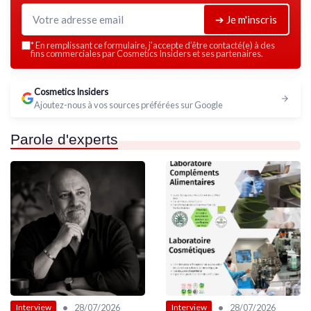
➔ Je m'inscris
*
En remplissant ce formulaire, j’accepte d’être contacté(e) à des
fins commerciales par Cosmetics Insiders et ses partenaires.
Cosmetics Insiders
Ajoutez-nous à vos sources préférées sur Google
Parole d'experts
•
•
28/07/2026
28/07/2026
Interview
Interview