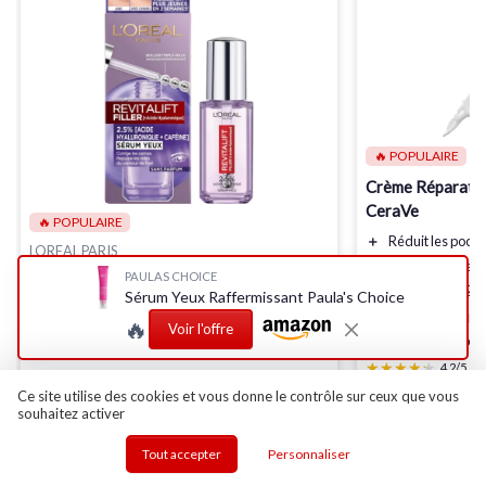
🔥 POPULAIRE
Crème Réparatri
CeraVe
🔥 POPULAIRE
＋
Réduit
les poch
LOREAL PARIS
＋
Atténue
les cer
Sérum Contour des Yeux Revitalift Filler
PAULAS CHOICE
＋
Hydratation
24
Sérum Yeux Raffermissant Paula's Choice
＋
Anti-rides
＋
3 Céramides
po
🔥
＋
Anti-poches
Voir l'offre
＋
Acide Hyaluron
＋
Anti-cernes
★★★★★
★★★★★
4,2/5
—
＋
Acide hyaluronique pur
Ce site utilise des cookies et vous donne le contrôle sur ceux que vous
＋
Caféine
souhaitez activer
Voir l'offre
★★★★★
★★★★★
4,3/5
—
8717 avis
Tout accepter
Personnaliser
Voir l'offre