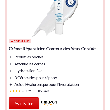
🔥 POPULAIRE
Crème Réparatrice Contour des Yeux CeraVe
＋
Réduit
les poches
＋
Atténue
les cernes
＋
Hydratation
24h
＋
3 Céramides
pour réparer
＋
Acide Hyaluronique
pour l'hydratation
★★★★★
★★★★★
4,2/5
—
38670 avis
Voir l'offre