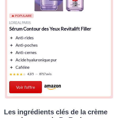
🔥 POPULAIRE
LOREAL PARIS
Sérum Contour des Yeux Revitalift Filler
＋
Anti-rides
＋
Anti-poches
＋
Anti-cernes
＋
Acide hyaluronique pur
＋
Caféine
★★★★★
★★★★★
4,3/5
—
8717 avis
Voir l'offre
Les ingrédients clés de la crème