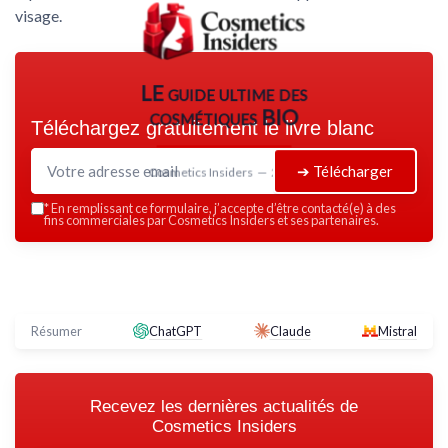
visage
.
LE guide ultime des
cosmétiques BIO
Téléchargez gratuitement le livre blanc
➔ Télécharger
Cosmetics Insiders — 2026
*
En remplissant ce formulaire, j’accepte d’être contacté(e) à des
fins commerciales par Cosmetics Insiders et ses partenaires.
Résumer
ChatGPT
Claude
Mistral
Recevez les dernières actualités de
Cosmetics Insiders