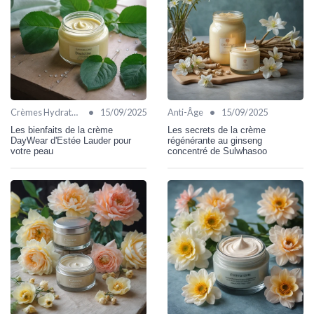
•
•
Crèmes Hydratantes
15/09/2025
Anti-Âge
15/09/2025
Les bienfaits de la crème
Les secrets de la crème
DayWear d'Estée Lauder pour
régénérante au ginseng
votre peau
concentré de Sulwhasoo