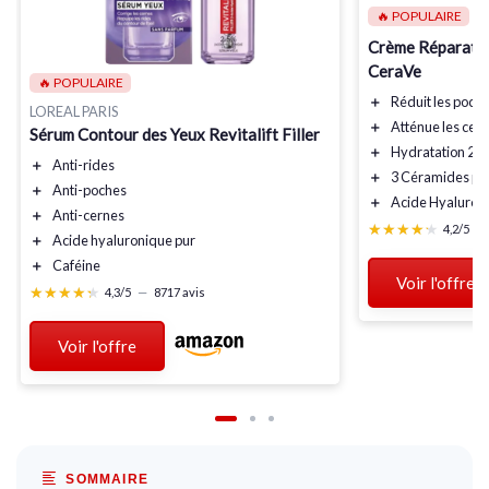
🔥 POPULAIRE
Crème Réparatri
CeraVe
🔥 POPULAIRE
＋
Réduit
les poch
LOREAL PARIS
＋
Atténue
les cer
Sérum Contour des Yeux Revitalift Filler
＋
Hydratation
24
＋
Anti-rides
＋
3 Céramides
po
＋
Anti-poches
＋
Acide Hyaluron
＋
Anti-cernes
★★★★★
★★★★★
4,2/5
—
＋
Acide hyaluronique pur
＋
Caféine
Voir l'offre
★★★★★
★★★★★
4,3/5
—
8717 avis
Voir l'offre
SOMMAIRE