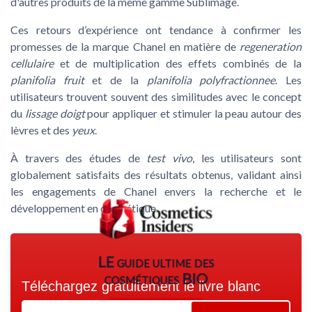
d'autres produits de la même gamme Sublimage.
Ces retours d’expérience ont tendance à confirmer les
promesses de la marque Chanel en matière de
regeneration
cellulaire
et de multiplication des effets combinés de la
planifolia fruit
et de la
planifolia polyfractionnee
. Les
utilisateurs trouvent souvent des similitudes avec le concept
du
lissage doigt
pour appliquer et stimuler la peau autour des
lèvres et des
yeux
.
À travers des études de
test vivo
, les utilisateurs sont
globalement satisfaits des résultats obtenus, validant ainsi
les engagements de Chanel envers la recherche et le
développement en cosmétique.
LE guide ultime des
cosmétiques BIO
Téléchargez gratuitement le livre blanc