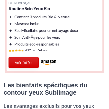
LA PROVENÇALE
Routine Soin Yeux Bio
＋
Contient
3 produits
Bio & Naturel
＋
Mascara
inclus
＋
Eau Micellaire
pour un nettoyage doux
＋
Soin Anti-Âge
pour les yeux
＋
Produits
éco-responsables
★★★★★
★★★★★
4,5/5
—
1067 avis
Voir l'offre
Les bienfaits spécifiques du
contour yeux Sublimage
Les avantages exclusifs pour vos yeux