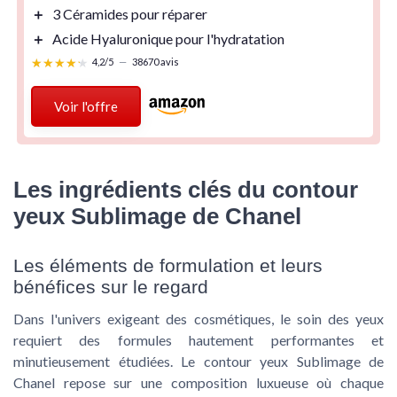
＋
3 Céramides
pour réparer
＋
Acide Hyaluronique
pour l'hydratation
★★★★★
★★★★★
4,2/5
—
38670 avis
Voir l'offre
Les ingrédients clés du contour
yeux Sublimage de Chanel
Les éléments de formulation et leurs
bénéfices sur le regard
Dans l'univers exigeant des cosmétiques, le soin des yeux
requiert des formules hautement performantes et
minutieusement étudiées. Le contour yeux Sublimage de
Chanel repose sur une composition luxueuse où chaque