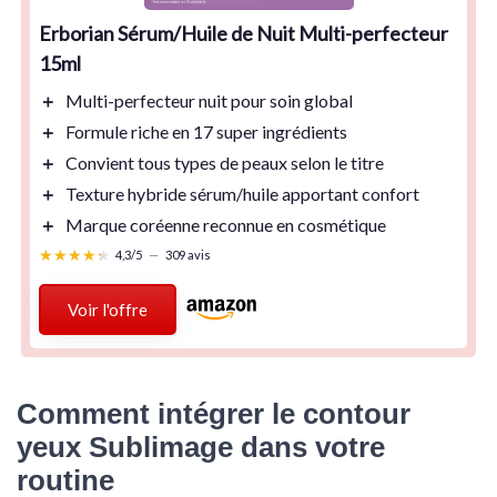
Erborian Sérum/Huile de Nuit Multi-perfecteur
15ml
＋
Multi-perfecteur
nuit pour soin global
＋
Formule riche en
17 super ingrédients
＋
Convient
tous types de peaux
selon le titre
＋
Texture hybride
sérum/huile
apportant confort
＋
Marque coréenne reconnue en cosmétique
★★★★★
★★★★★
4,3/5
—
309 avis
Voir l'offre
Comment intégrer le contour
yeux Sublimage dans votre
routine