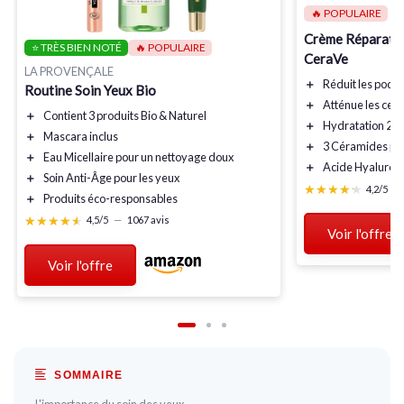
🔥 POPULAIRE
Crème Réparatri
⭐ TRÈS BIEN NOTÉ
🔥 POPULAIRE
CeraVe
LA PROVENÇALE
＋
Réduit
les poch
Routine Soin Yeux Bio
＋
Atténue
les cer
＋
Contient
3 produits
Bio & Naturel
＋
Hydratation
24
＋
Mascara
inclus
＋
3 Céramides
po
＋
Eau Micellaire
pour un nettoyage doux
＋
Acide Hyaluron
＋
Soin Anti-Âge
pour les yeux
★★★★★
★★★★★
4,2/5
—
＋
Produits
éco-responsables
★★★★★
★★★★★
4,5/5
—
1067 avis
Voir l'offre
Voir l'offre
SOMMAIRE
L'importance du soin des yeux