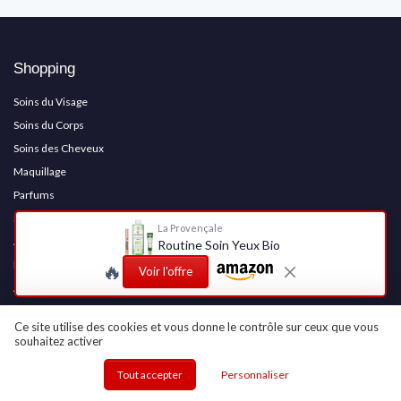
Shopping
Soins du Visage
Soins du Corps
Soins des Cheveux
Maquillage
Parfums
Soins Solaires
La Provençale
Accessoires Beauté
Routine Soin Yeux Bio
Produits Naturels et Bio
🔥
Voir l'offre
Appareils de soin du visage
Appareils esthétiques corps
Ce site utilise des cookies et vous donne le contrôle sur ceux que vous
Épilation et lumière pulsée
souhaitez activer
Dispositifs capillaires technologiques
Tout accepter
Personnaliser
Manucure et pédicure professionnelles