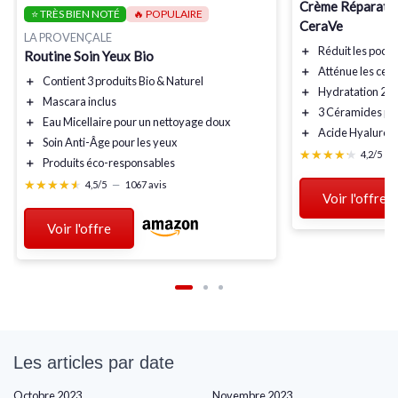
Crème Réparatri
⭐ TRÈS BIEN NOTÉ
🔥 POPULAIRE
CeraVe
LA PROVENÇALE
＋
Réduit
les poch
Routine Soin Yeux Bio
＋
Atténue
les cer
＋
Contient
3 produits
Bio & Naturel
＋
Hydratation
24
＋
Mascara
inclus
＋
3 Céramides
po
＋
Eau Micellaire
pour un nettoyage doux
＋
Acide Hyaluron
＋
Soin Anti-Âge
pour les yeux
★★★★★
★★★★★
4,2/5
—
＋
Produits
éco-responsables
★★★★★
★★★★★
4,5/5
—
1067 avis
Voir l'offre
Voir l'offre
Les articles par date
Octobre 2023
Novembre 2023