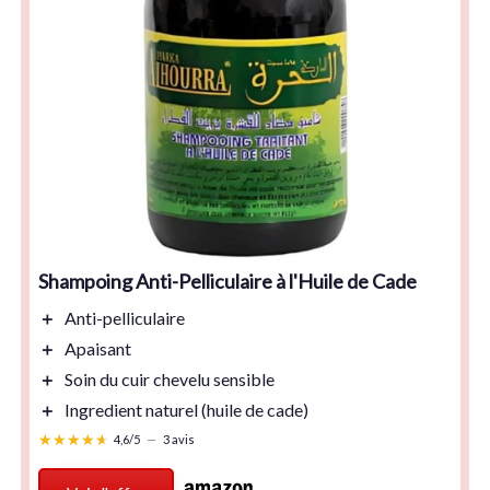
Shampoing Anti-Pelliculaire à l'Huile de Cade
＋
Anti-pelliculaire
＋
Apaisant
＋
Soin
du cuir chevelu sensible
＋
Ingredient naturel
(huile de cade)
★★★★★
★★★★★
4,6/5
—
3 avis