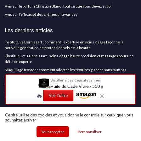
Avis sur le parfum Christian Blanc : tout ce que vous devez savoir
Avis sur l'efficacité des crèmes anti-varices
Les derniers articles
Institut Eve Bernissart : comment l’expertise en soins visage façonne la
nouvelle génération de professionnels de la beauté
L’institut Eve à Bernissart : soins visage haute précision et massages pour une
détente experte
Maquillage frosted : comment adopter les textures glacées sans faux pas
Test Biotherm Homme Basics Line After Shave Emulsion : l’après-rasage sans
Distillerie des Ceacutevennes
alcool qui calme bien le feu du rasoir
Huile de Cade Vraie - 500 g
Test Skull Shaver Pitbull Gold Pro : le rasoir pour crâne pratique mais pas sans
🔥
Voir l'offre
défauts
Cosmetics Insiders
Ce site utilise des cookies et vous donne le contrôle sur ceux que vous
souhaitez activer
MEDIA
Tout accepter
Personnaliser
PARTICIPER AU MEDIA