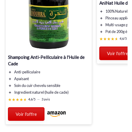
AniNat Huile de
＋
100% Naturelle
＋
Pinceau applica
＋
Multi-usage
pou
＋
Pot de 200g
éco
★★★★★
★★★★★
4,6/5
—
Voir l'offre
Shampoing Anti-Pelliculaire à l'Huile de
Cade
＋
Anti-pelliculaire
＋
Apaisant
＋
Soin
du cuir chevelu sensible
＋
Ingredient naturel
(huile de cade)
★★★★★
★★★★★
4,6/5
—
3 avis
Voir l'offre