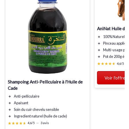
AniNat Huile de
＋
100% Naturelle
＋
Pinceau applica
＋
Multi-usage
pou
＋
Pot de 200g
éco
★★★★★
★★★★★
4,6/5
—
Voir l'offre
Shampoing Anti-Pelliculaire à l'Huile de
Cade
＋
Anti-pelliculaire
＋
Apaisant
＋
Soin
du cuir chevelu sensible
＋
Ingredient naturel
(huile de cade)
★★★★★
★★★★★
4,6/5
—
3 avis