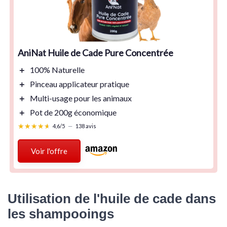
AniNat Huile de Cade Pure Concentrée
＋
100% Naturelle
＋
Pinceau applicateur
pratique
＋
Multi-usage
pour les animaux
＋
Pot de 200g
économique
★★★★★
★★★★★
4,6/5
—
138 avis
Voir l'offre
Utilisation de l'huile de cade dans
les shampooings