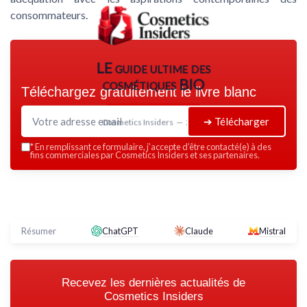
consommateurs.
LE guide ultime des
cosmétiques BIO
Téléchargez gratuitement le livre blanc
➔ Télécharger
Cosmetics Insiders — 2026
*
En remplissant ce formulaire, j’accepte d’être contacté(e) à des
fins commerciales par Cosmetics Insiders et ses partenaires.
Résumer
ChatGPT
Claude
Mistral
Recevez les dernières actualités de
Cosmetics Insiders