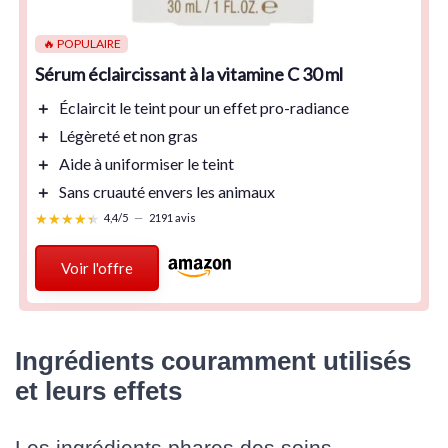
🔥 POPULAIRE
Sérum éclaircissant à la vitamine C 30 ml
＋
Éclaircit le teint pour un effet
pro-radiance
＋
Légèreté et
non gras
＋
Aide à uniformiser le teint
＋
Sans cruauté envers les animaux
★★★★★
★★★★★
4,4/5
—
2191 avis
Voir l'offre
Ingrédients couramment utilisés
et leurs effets
Les ingrédients phares des soins