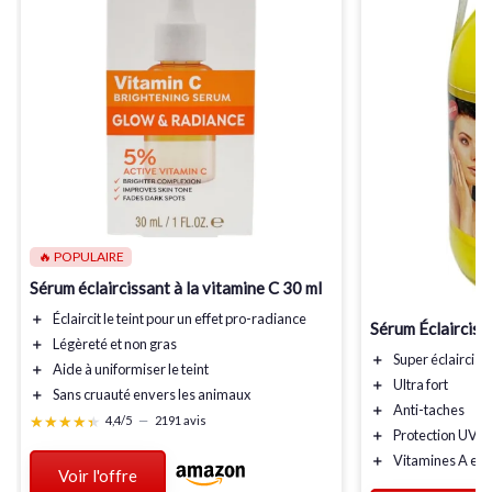
🔥 POPULAIRE
Sérum éclaircissant à la vitamine C 30 ml
＋
Éclaircit le teint pour un effet
pro-radiance
Sérum Éclairciss
＋
Légèreté et
non gras
＋
Super éclairciss
＋
Aide à uniformiser le teint
＋
Ultra fort
＋
Sans cruauté envers les animaux
＋
Anti-taches
★★★★★
★★★★★
4,4/5
—
2191 avis
＋
Protection UV
＋
Vitamines A et E
Voir l'offre