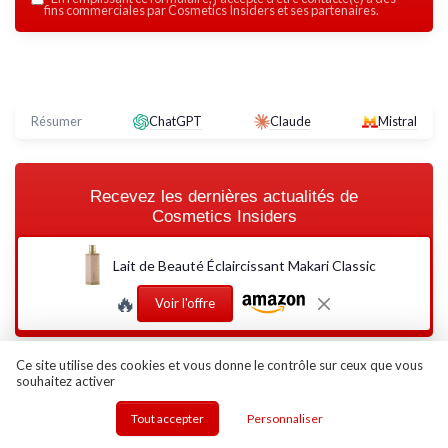
fins commerciales par Cosmetics Insiders et ses partenaires.
Résumer
ChatGPT
Claude
Mistral
Recevez les dernières actualités de
Cosmetics Insiders
Lait de Beauté Éclaircissant Makari Classic
➔ Je m'inscris
🔥
Voir l'offre
*
En remplissant ce formulaire, j’accepte d’être contacté(e) à des
fins commerciales par Cosmetics Insiders et ses partenaires.
Ce site utilise des cookies et vous donne le contrôle sur ceux que vous
Cosmetics Insiders
souhaitez activer
Ajoutez-nous à vos sources préférées sur Google
Tout accepter
Personnaliser
Parole d'experts