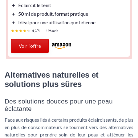
＋
Éclaircit le teint
＋
50 ml
de produit, format pratique
＋
Idéal pour une utilisation quotidienne
★★★★★
★★★★★
4,2/5
—
196 avis
Voir l'offre
Alternatives naturelles et
solutions plus sûres
Des solutions douces pour une peau
éclatante
Face aux risques liés à certains produits éclaircissants, de plus
en plus de consommateurs se tournent vers des alternatives
naturelles pour prendre soin de leur peau et atténuer les