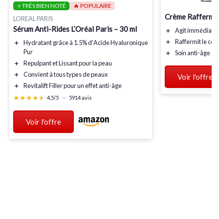
⭐ TRÈS BIEN NOTÉ
🔥 POPULAIRE
Crème Raffermis
LOREAL PARIS
Sérum Anti-Rides L’Oréal Paris – 30 ml
＋
Agit
immédiate
＋
Raffermit le
con
＋
Hydratant
grâce à 1.5% d'
Acide Hyaluronique
Pur
＋
Soin
anti-âge
co
＋
Repulpant
et
Lissant
pour la peau
＋
Convient à tous types de peaux
Voir l'offre
＋
Revitalift Filler
pour un effet anti-âge
★★★★★
★★★★★
4,5/5
—
5914 avis
Voir l'offre