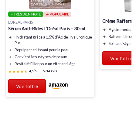
⭐ TRÈS BIEN NOTÉ
🔥 POPULAIRE
Crème Raffermis
LOREAL PARIS
Sérum Anti-Rides L’Oréal Paris – 30 ml
＋
Agit
immédiate
＋
Raffermit le
con
＋
Hydratant
grâce à 1.5% d'
Acide Hyaluronique
Pur
＋
Soin
anti-âge
co
＋
Repulpant
et
Lissant
pour la peau
＋
Convient à tous types de peaux
Voir l'offre
＋
Revitalift Filler
pour un effet anti-âge
★★★★★
★★★★★
4,5/5
—
5914 avis
Voir l'offre