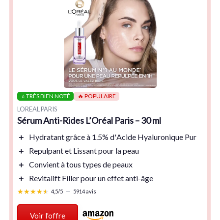
⭐ TRÈS BIEN NOTÉ
🔥 POPULAIRE
LOREAL PARIS
Sérum Anti-Rides L’Oréal Paris – 30 ml
＋
Hydratant
grâce à 1.5% d'
Acide Hyaluronique Pur
＋
Repulpant
et
Lissant
pour la peau
＋
Convient à tous types de peaux
＋
Revitalift Filler
pour un effet anti-âge
★★★★★
★★★★★
4,5/5
—
5914 avis
Voir l'offre