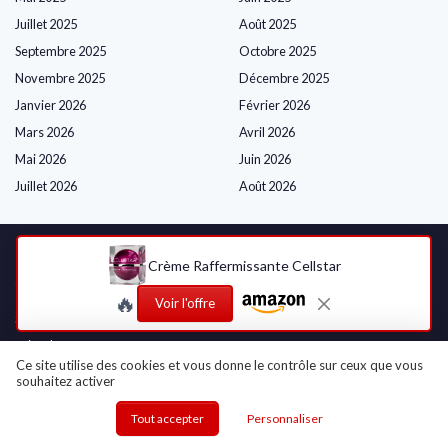
Juillet 2025
Août 2025
Septembre 2025
Octobre 2025
Novembre 2025
Décembre 2025
Janvier 2026
Février 2026
Mars 2026
Avril 2026
Mai 2026
Juin 2026
Juillet 2026
Août 2026
Crème Raffermissante Cellstar
Shopping
🔥
Voir l'offre
Soins du Visage
Soins du Corps
Ce site utilise des cookies et vous donne le contrôle sur ceux que vous
Soins des Cheveux
souhaitez activer
Maquillage
Tout accepter
Personnaliser
Parfums