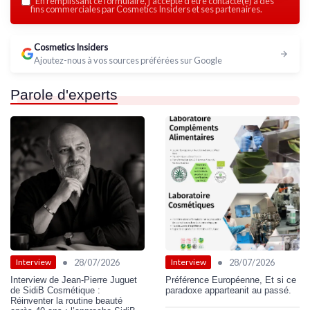
*
En remplissant ce formulaire, j’accepte d’être contacté(e) à des
fins commerciales par Cosmetics Insiders et ses partenaires.
Cosmetics Insiders
Ajoutez-nous à vos sources préférées sur Google
Parole d'experts
•
•
28/07/2026
28/07/2026
Interview
Interview
Interview de Jean-Pierre Juguet
Préférence Européenne, Et si ce
de SidiB Cosmétique :
paradoxe apparteanit au passé.
Réinventer la routine beauté