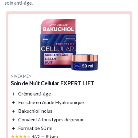
soin anti-âge.
NIVEA MEN
Soin de Nuit Cellular EXPERT LIFT
＋
Crème
anti-âge
＋
Enrichie en
Acide Hyaluronique
＋
Bakuchiol
inclus
＋
Convient à
tous types de peaux
＋
Format de
50 ml
★★★★★
★★★★★
4,4/5
—
846 avis