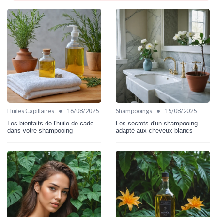
•
•
Huiles Capillaires
16/08/2025
Shampooings
15/08/2025
Les bienfaits de l'huile de cade
Les secrets d'un shampooing
dans votre shampooing
adapté aux cheveux blancs