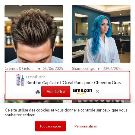
•
•
Crèmes & Gels Coiffants
30/06/2025
Shampooings
30/06/2025
Optimiser la texture des cheveux
L'importance du shampooing bleu
LOreal Paris
masculins avec de la poudre
pour vos cheveux
Routine Capillaire L'Oréal Paris pour Cheveux Gras
🔥
Voir l'offre
Ce site utilise des cookies et vous donne le contrôle sur ceux que vous
souhaitez activer
Tout accepter
Personnaliser