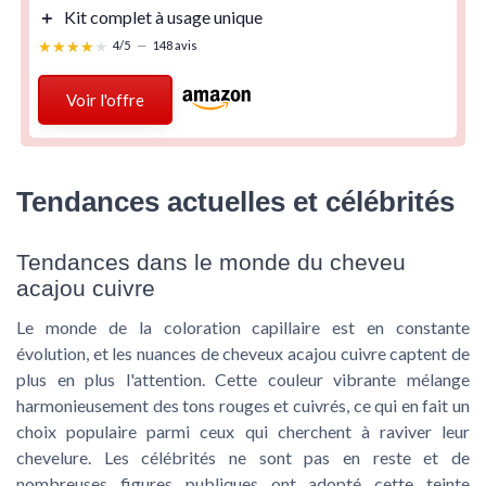
＋
Kit complet à usage unique
★★★★★
★★★★★
4/5
—
148 avis
Voir l'offre
Tendances actuelles et célébrités
Tendances dans le monde du cheveu
acajou cuivre
Le monde de la coloration capillaire est en constante
évolution, et les nuances de cheveux acajou cuivre captent de
plus en plus l'attention. Cette couleur vibrante mélange
harmonieusement des tons rouges et cuivrés, ce qui en fait un
choix populaire parmi ceux qui cherchent à raviver leur
chevelure. Les célébrités ne sont pas en reste et de
nombreuses figures publiques ont adopté cette teinte