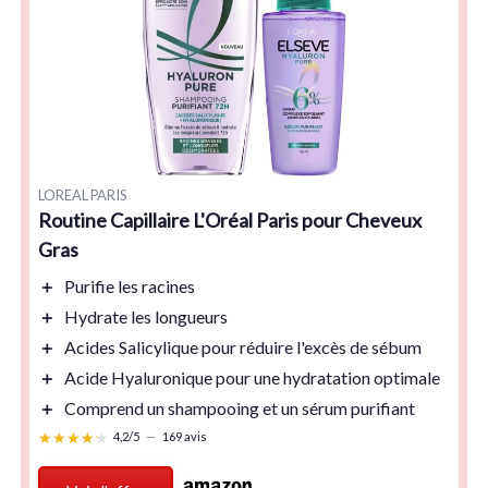
LOREAL PARIS
Routine Capillaire L'Oréal Paris pour Cheveux
Gras
＋
Purifie
les racines
＋
Hydrate
les longueurs
＋
Acides Salicylique
pour réduire l'excès de sébum
＋
Acide Hyaluronique
pour une hydratation optimale
＋
Comprend un
shampooing
et un
sérum
purifiant
★★★★★
★★★★★
4,2/5
—
169 avis