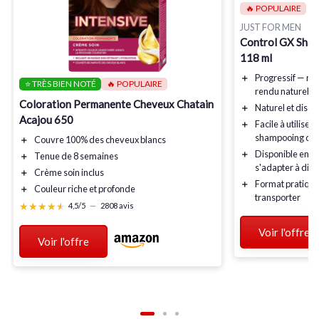
🔥 POPULAIRE
JUST FOR MEN
Control GX Sha
118 ml
＋
Progressif
— réd
⭐ TRÈS BIEN NOTÉ
🔥 POPULAIRE
rendu naturel
Coloration Permanente Cheveux Chatain
＋
Naturel
et discret
Acajou 650
＋
Facile à utiliser
:
shampooing quo
＋
Couvre 100% des cheveux blancs
＋
Disponible en p
＋
Tenue de 8 semaines
s'adapter à diff
＋
Crème soin inclus
＋
Format pratiqu
＋
Couleur riche et profonde
transporter
★★★★★
★★★★★
4,5/5
—
2808 avis
Voir l'offre
Voir l'offre