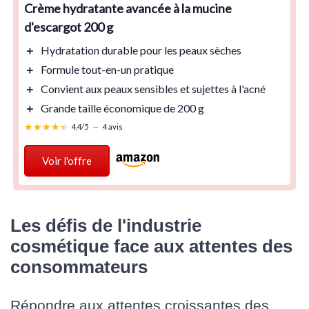
Crème hydratante avancée à la mucine
d'escargot 200 g
＋
Hydratation
durable pour les peaux sèches
＋
Formule tout-en-un
pratique
＋
Convient
aux peaux sensibles et sujettes à l'acné
＋
Grande taille
économique de 200 g
★★★★★
★★★★★
4,4/5
—
4 avis
Voir l'offre
Les défis de l'industrie
cosmétique face aux attentes des
consommateurs
Répondre aux attentes croissantes des