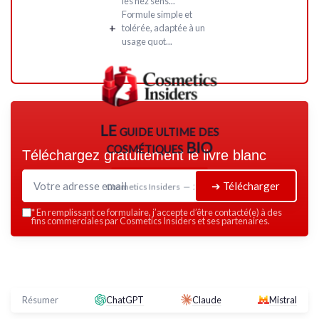
les nez sens...
Formule simple et
+
tolérée, adaptée à un
usage quot...
LE guide ultime des
cosmétiques BIO
Téléchargez gratuitement le livre blanc
➔ Télécharger
Cosmetics Insiders — 2026
*
En remplissant ce formulaire, j’accepte d’être contacté(e) à des
fins commerciales par Cosmetics Insiders et ses partenaires.
Résumer
ChatGPT
Claude
Mistral