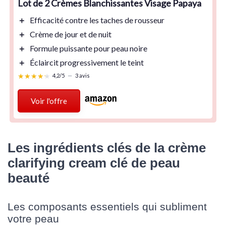
Lot de 2 Crèmes Blanchissantes Visage Papaya
＋
Efficacité
contre les taches de rousseur
＋
Crème de jour et de nuit
＋
Formule puissante
pour peau noire
＋
Éclaircit
progressivement le teint
★★★★★
★★★★★
4,2/5
—
3 avis
Voir l'offre
Les ingrédients clés de la crème
clarifying cream clé de peau
beauté
Les composants essentiels qui subliment
votre peau