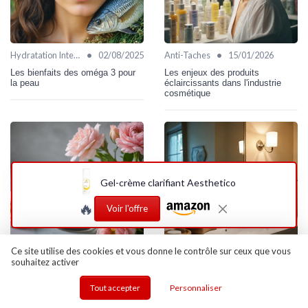
•
•
Hydratation Intense
02/08/2025
Anti-Taches
15/01/2026
Les bienfaits des oméga 3 pour
Les enjeux des produits
la peau
éclaircissants dans l'industrie
cosmétique
Gel-crème clarifiant Aesthetico
🔥
Voir l'offre
Ce site utilise des cookies et vous donne le contrôle sur ceux que vous
souhaitez activer
•
•
Éclat & Luminosité
04/01/2026
Peaux Sensibles
03/07/2025
Les secrets du bb balm pour une
Tout savoir sur l'utilisation de la
Tout accepter
Personnaliser
peau éclatante
crème épilatoire