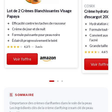
COSRX
Lot de 2 Crèmes Blanchissantes Visage
Crème hydratant
Papaya
d'escargot 200 
＋
Efficacité
contre les taches de rousseur
＋
Hydratation
dur
＋
Crème de jour et de nuit
＋
Formule tout-e
＋
Formule puissante
pour peau noire
＋
Convient
aux pea
l'acné
＋
Éclaircit
progressivement le teint
＋
Grande taille
éc
★★★★★
★★★★★
4,2/5
—
3 avis
★★★★★
★★★★★
4,4/5
—
Voir l'offre
Voir l'offre
SOMMAIRE
L'importance des crèmes clarifiantes dans le soin de la peau
Les ingrédients clés de la crème clarifying cream clé de peau