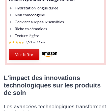
＋
Hydratation
longue durée
＋
Non comédogène
＋
Convient aux peaux
sensibles
＋
Riche en céramides
＋
Texture
légère
★★★★★
★★★★★
4,5/5
—
15 avis
Voir l'offre
L'impact des innovations
technologiques sur les produits
de soin
Les avancées technologiques transforment