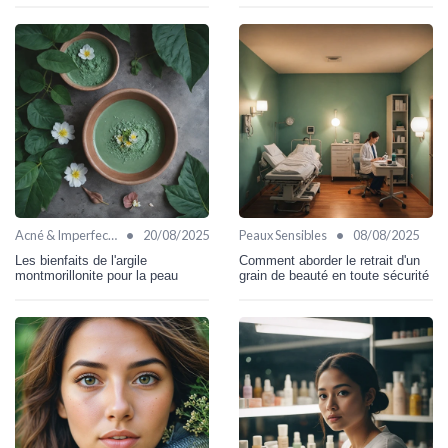
•
•
Acné & Imperfections
20/08/2025
Peaux Sensibles
08/08/2025
Les bienfaits de l'argile
Comment aborder le retrait d'un
montmorillonite pour la peau
grain de beauté en toute sécurité