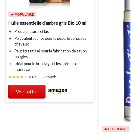
🔥 POPULAIRE
Huile essentielle d'ambre gris Bio 10 ml
＋
Produit
naturel
et
bio
＋
Polyvalent : utilisé pour la
peau
, le
corps
, les
cheveux
＋
Peut être utilisé pour la fabrication de
savon
,
bougies
＋
Idéal pour le
bricolage
et les
arômes de
massage
★★★★★
★★★★★
4,1/5
—
2224 avis
Voir l'offre
🔥 POPULAIRE