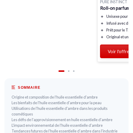
PURE INSTINCT
Roll-on parfum 
＋
Unisexe
pour h
＋
Infusé
avec des 
＋
Prêt pour le TSA
＋
Original
et uniq
Voir l'offre
SOMMAIRE
Origine et composition de l'huile essentielle d'ambre
Les bienfaits de l'huile essentielle d'ambre pour la peau
Utilisations de l'huile essentielle d'ambre dans les produits
cosmétiques
Les défis de l'approvisionnement en huile essentielle d'ambre
L'impact environnemental de l'huile essentielle d'ambre
Tendances futures de l'huile essentielle d'ambre dans l'industrie