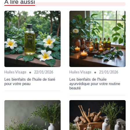
À lire aussi
•
•
Huiles Visage
22/01/2026
Huiles Visage
21/01/2026
Les bienfaits de l'huile de tiaré
Les bienfaits de l'huile
pour votre peau
ayurvédique pour votre routine
beauté