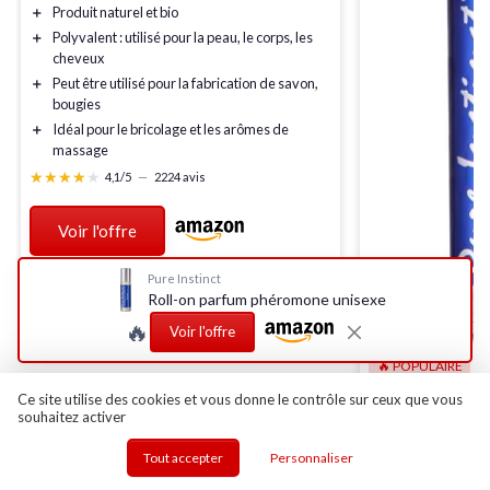
＋
Produit
naturel
et
bio
＋
Polyvalent : utilisé pour la
peau
, le
corps
, les
cheveux
＋
Peut être utilisé pour la fabrication de
savon
,
bougies
＋
Idéal pour le
bricolage
et les
arômes de
massage
★★★★★
★★★★★
4,1/5
—
2224 avis
Voir l'offre
Pure Instinct
Roll-on parfum phéromone unisexe
🔥
Voir l'offre
🔥 POPULAIRE
PURE INSTINCT
Ce site utilise des cookies et vous donne le contrôle sur ceux que vous
Roll-on parfum 
souhaitez activer
＋
Unisexe
pour h
Tout accepter
Personnaliser
＋
Infusé
avec des 