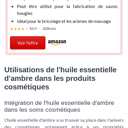
＋
Peut être utilisé pour la fabrication de
savon
,
bougies
＋
Idéal pour le
bricolage
et les
arômes de massage
★★★★★
★★★★★
4,1/5
—
2224 avis
Voir l'offre
Utilisations de l'huile essentielle
d'ambre dans les produits
cosmétiques
Intégration de l'huile essentielle d'ambre
dans les soins cosmétiques
L'huile essentielle d'ambre a su trouver sa place dans l'univers
des cosmétiques, notamment grâce à ses propriétés