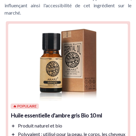
influençant ainsi l'accessibilité de cet ingrédient sur le
marché.
🔥 POPULAIRE
Huile essentielle d'ambre gris Bio 10 ml
＋
Produit
naturel
et
bio
＋
Polyvalent : utilisé pour la
peau
, le
corps
, les
cheveux