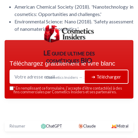
American Chemical Society (2018). 'Nanotechnology in
cosmetics: Opportunities and challenges.'
Environmental Science: Nano (2018). 'Safety assessment
of nanomaterials in cosmetics.'
LE guide ultime des
cosmétiques BIO
Téléchargez gratuitement le livre blanc
➔ Télécharger
Cosmetics Insiders — 2026
*
En remplissant ce formulaire, j’accepte d’être contacté(e) à des
fins commerciales par Cosmetics Insiders et ses partenaires.
Résumer
ChatGPT
Claude
Mistral