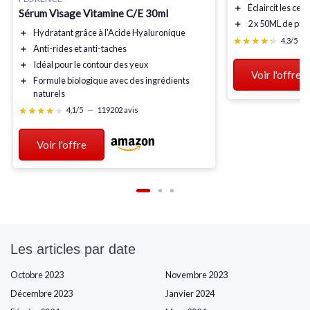
＋
Éclaircit
les cer
Sérum Visage Vitamine C/E 30ml
＋
2 x 50ML
de prod
＋
Hydratant
grâce à l'Acide Hyaluronique
★★★★★
★★★★★
4,3/5
—
＋
Anti-rides
et
anti-taches
＋
Idéal
pour le contour des yeux
Voir l'offre
＋
Formule biologique
avec des ingrédients
naturels
★★★★★
★★★★★
4,1/5
—
119202 avis
Voir l'offre
Les articles par date
Octobre 2023
Novembre 2023
Décembre 2023
Janvier 2024