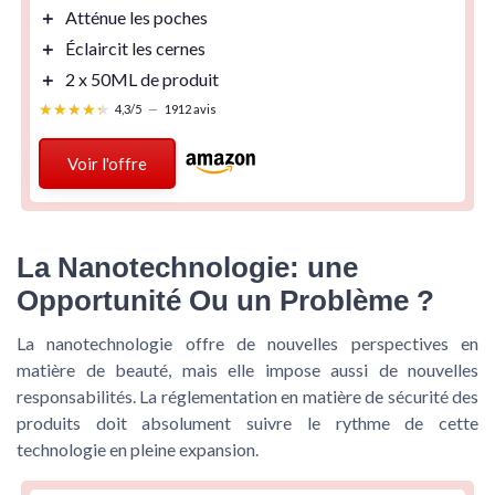
＋
Atténue
les poches
＋
Éclaircit
les cernes
＋
2 x 50ML
de produit
★★★★★
★★★★★
4,3/5
—
1912 avis
Voir l'offre
La Nanotechnologie: une
Opportunité Ou un Problème ?
La nanotechnologie offre de nouvelles perspectives en
matière de beauté, mais elle impose aussi de nouvelles
responsabilités. La réglementation en matière de sécurité des
produits doit absolument suivre le rythme de cette
technologie en pleine expansion.