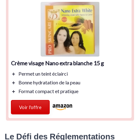
Crème visage Nano extra blanche 15 g
＋
Permet un teint
éclairci
＋
Bonne
hydratation
de la peau
＋
Format
compact
et pratique
Voir l'offre
Le Défi des Réglementations