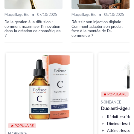
•
•
Maquillage Bio
07/10/2025
Maquillage Bio
08/10/2025
De la gestion à la diffusion :
Réussir son injection digitale :
comment maximiser l'innovation
Comment adapter son produit
dans la création de cosmétiques
face à la montée de l'e-
?
commerce ?
🔥 POPULAIRE
SKINEANCE
Duo anti-âge au 
＋
Réduit
les rides
＋
Diminue
les rid
🔥 POPULAIRE
＋
Atténue
les poc
FLORENCE