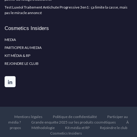
Test Luxéol Traitement Antichute Progressive 3en1 : ça limite la casse, mais
pas le miracle annoncé
Cosmetics Insiders
MEDIA
PARTICIPER AU MEDIA
KIT MÉDIA & RP
REJOINDRE LE CLUB
Mentions légales
Politique de confidentialité
Participer au
média ?
Grande enquête 2025 sur les produits cosmétiques
À
propos
Méthodologie
Kit média et RP
Rejoindre le club
Cosmetics Insiders