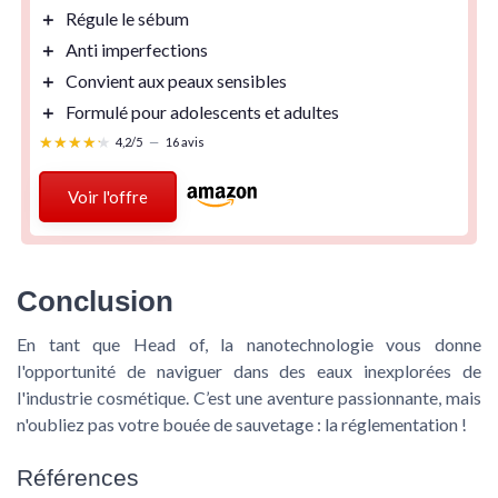
＋
Régule le sébum
＋
Anti imperfections
＋
Convient aux peaux sensibles
＋
Formulé pour adolescents et adultes
★★★★★
★★★★★
4,2/5
—
16 avis
Voir l'offre
Conclusion
En tant que Head of, la nanotechnologie vous donne
l'opportunité de naviguer dans des eaux inexplorées de
l'industrie cosmétique. C’est une aventure passionnante, mais
n'oubliez pas votre bouée de sauvetage : la réglementation !
Références