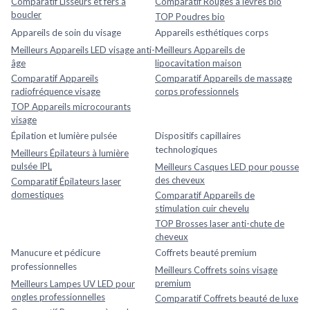
Comparatif Lisseurs et fers à
Comparatif Rouges à lèvres bio
boucler
TOP Poudres bio
Appareils de soin du visage
Appareils esthétiques corps
Meilleurs Appareils LED visage anti-
Meilleurs Appareils de
âge
lipocavitation maison
Comparatif Appareils
Comparatif Appareils de massage
radiofréquence visage
corps professionnels
TOP Appareils microcourants
visage
Épilation et lumière pulsée
Dispositifs capillaires
technologiques
Meilleurs Épilateurs à lumière
pulsée IPL
Meilleurs Casques LED pour pousse
des cheveux
Comparatif Épilateurs laser
domestiques
Comparatif Appareils de
stimulation cuir chevelu
TOP Brosses laser anti-chute de
cheveux
Manucure et pédicure
Coffrets beauté premium
professionnelles
Meilleurs Coffrets soins visage
premium
Meilleurs Lampes UV LED pour
ongles professionnelles
Comparatif Coffrets beauté de luxe