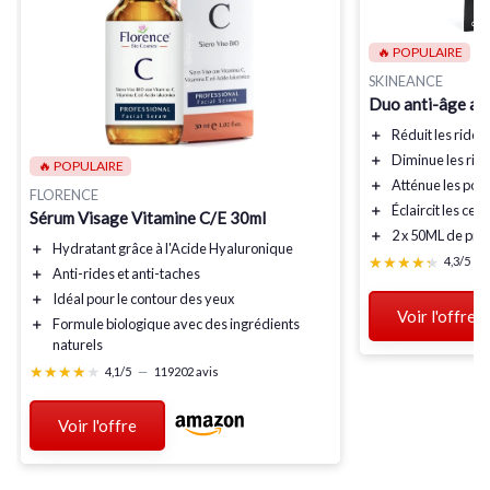
🔥 POPULAIRE
SKINEANCE
Duo anti-âge au 
＋
Réduit
les rides
＋
Diminue
les rid
🔥 POPULAIRE
＋
Atténue
les poc
FLORENCE
＋
Éclaircit
les cer
Sérum Visage Vitamine C/E 30ml
＋
2 x 50ML
de prod
＋
Hydratant
grâce à l'Acide Hyaluronique
★★★★★
★★★★★
4,3/5
—
＋
Anti-rides
et
anti-taches
＋
Idéal
pour le contour des yeux
Voir l'offre
＋
Formule biologique
avec des ingrédients
naturels
★★★★★
★★★★★
4,1/5
—
119202 avis
Voir l'offre