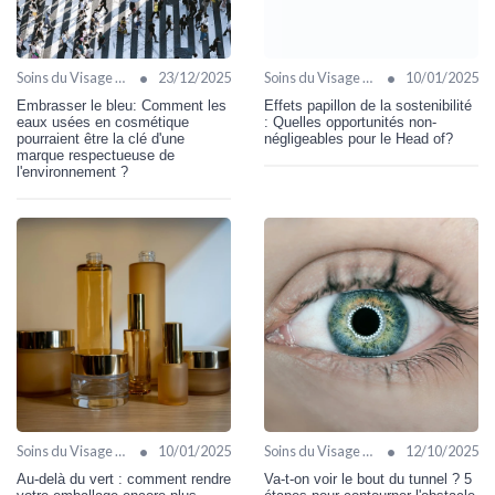
•
•
Soins du Visage Bio
23/12/2025
Soins du Visage Bio
10/01/2025
Embrasser le bleu: Comment les
Effets papillon de la sostenibilité
eaux usées en cosmétique
: Quelles opportunités non-
pourraient être la clé d'une
négligeables pour le Head of?
marque respectueuse de
l'environnement ?
•
•
Soins du Visage Bio
10/01/2025
Soins du Visage Bio
12/10/2025
Au-delà du vert : comment rendre
Va-t-on voir le bout du tunnel ? 5