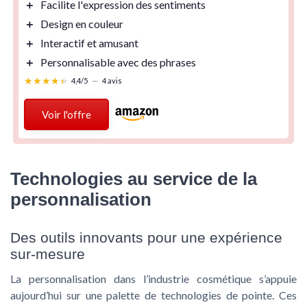
＋
Facilite l'
expression
des sentiments
＋
Design en
couleur
＋
Interactif
et amusant
＋
Personnalisable
avec des phrases
★★★★★
★★★★★
4,4/5
—
4 avis
Voir l'offre
Technologies au service de la
personnalisation
Des outils innovants pour une expérience
sur-mesure
La personnalisation dans l’industrie cosmétique s’appuie
aujourd’hui sur une palette de technologies de pointe. Ces