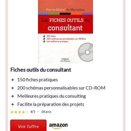
Fiches outils du consultant
＋
150 fiches
pratiques
＋
200 schémas personnalisables
sur CD-ROM
＋
Meilleures pratiques
du consulting
＋
Facilite la préparation des projets
★★★★★
★★★★★
4/5
—
18 avis
Voir l'offre