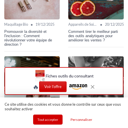
•
•
Maquillage Bio
19/12/2025
Appareils de Soin Visage
20/12/2025
Promouvoir la diversité et
Comment tirer le meilleur parti
l'inclusion : Comment
des outils analytiques pour
révolutionner votre équipe de
améliorer les ventes ?
direction ?
Fiches outils du consultant
🔥
Voir l'offre
Ce site utilise des cookies et vous donne le contrôle sur ceux que vous
souhaitez activer
•
•
Maquillage Bio
08/10/2025
Lifting & Fermeté
09/10/2025
Tout accepter
Personnaliser
Réussir son injection digitale :
Augmenter l'impact sociétal de