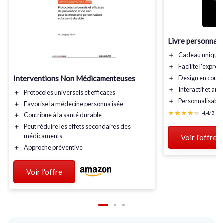
Livre personnali
＋
Cadeau
unique
＋
Facilite l'
expres
Interventions Non Médicamenteuses
＋
Design en
coule
＋
Interactif
et amu
＋
Protocoles universels et efficaces
＋
Personnalisable
＋
Favorise la médecine personnalisée
★★★★★
★★★★★
4,4/5
—
＋
Contribue à la santé durable
＋
Peut réduire les effets secondaires des
médicaments
Voir l'offre
＋
Approche préventive
Voir l'offre