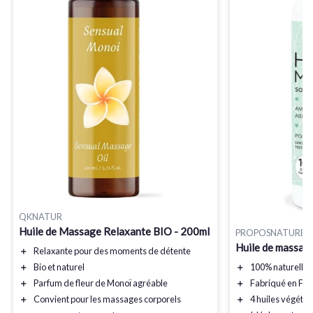
QKNATUR
Huile de Massage Relaxante BIO - 200ml
PROPOSNATURE
Huile de massag
＋
Relaxante
pour des moments de détente
＋
Bio
et naturel
＋
100% naturelle
＋
Parfum
de fleur de Monoï agréable
＋
Fabriqué en Fra
＋
Convient
pour les massages corporels
＋
4 huiles végétal