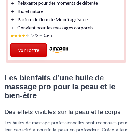
＋
Relaxante
pour des moments de détente
＋
Bio
et naturel
＋
Parfum
de fleur de Monoï agréable
＋
Convient
pour les massages corporels
★★★★★
★★★★★
4,4/5
—
1 avis
Voir l'offre
Les bienfaits d’une huile de
massage pro pour la peau et le
bien-être
Des effets visibles sur la peau et le corps
Les huiles de massage professionnelles sont reconnues pour
leur capacité à nourrir la peau en profondeur. Grâce à leur