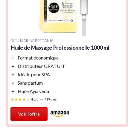
BLEU MARINE BRETANIA
Huile de Massage Professionnelle 1000 ml
＋
Format économique
＋
Distributeur GRATUIT
＋
Idéale pour SPA
＋
Sans parfum
＋
Huile Ayurveda
★★★★★
★★★★★
4,3/5
—
419 avis
Voir l'offre