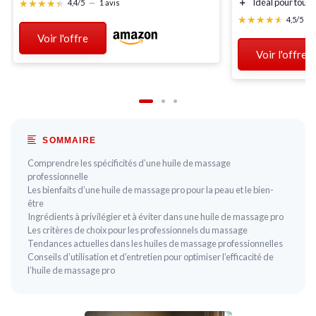
＋
Idéal pour tous 
★★★★★
★★★★★
4,4/5
—
1 avis
★★★★★
★★★★★
4,5/5
—
Voir l'offre
Voir l'offre
SOMMAIRE
Comprendre les spécificités d’une huile de massage
professionnelle
Les bienfaits d’une huile de massage pro pour la peau et le bien-
être
Ingrédients à privilégier et à éviter dans une huile de massage pro
Les critères de choix pour les professionnels du massage
Tendances actuelles dans les huiles de massage professionnelles
Conseils d’utilisation et d’entretien pour optimiser l’efficacité de
l’huile de massage pro