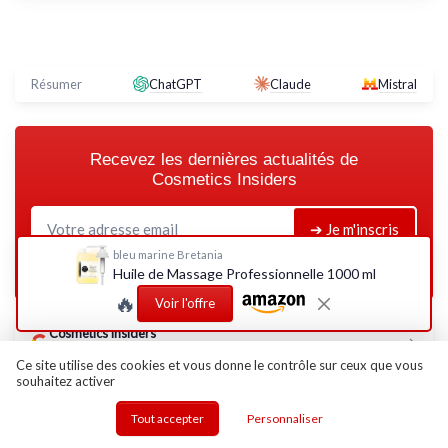
Résumer
ChatGPT
Claude
Mistral
Recevez les dernières actualités de
Cosmetics Insiders
➔ Je m'inscris
bleu marine Bretania
*
En remplissant ce formulaire, j’accepte d’être contacté(e) à des
Huile de Massage Professionnelle 1000 ml
fins commerciales par Cosmetics Insiders et ses partenaires.
🔥
Voir l'offre
Cosmetics Insiders
Ajoutez-nous à vos sources préférées sur Google
Ce site utilise des cookies et vous donne le contrôle sur ceux que vous
souhaitez activer
Parole d'experts
Tout accepter
Personnaliser