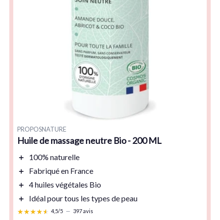
PROPOSNATURE
Huile de massage neutre Bio - 200 ML
＋
100% naturelle
＋
Fabriqué en France
＋
4 huiles végétales Bio
＋
Idéal pour tous les types de peau
★★★★★
★★★★★
4,5/5
—
397 avis