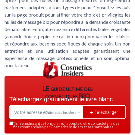
optez pour des huiles de massage neutres ou légèrement
parfumées, adaptées à tous types de peau. Consultez les avis
sur la page produit pour affiner votre choix et privilégiez les
huiles de massage bio pour répondre à la demande croissante
de naturalité. Enfin, alternez entre différentes huiles végétales
(amande douce, pépins de raisin, coco) pour varier les plaisirs
et répondre aux besoins spécifiques de chaque soin. Un bon
entretien et une utilisation adaptée garantissent une
expérience de massage professionnelle et un soin optimal
pour la peau.
LE guide ultime des
cosmétiques BIO
Téléchargez gratuitement le livre blanc
➔ Télécharger
Cosmetics Insiders — 2026
*
En remplissant ce formulaire, j’accepte d’être contacté(e) à des
fins commerciales par Cosmetics Insiders et ses partenaires.