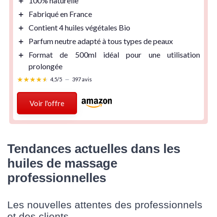
＋
100% naturelle
＋
Fabriqué en France
＋
Contient
4 huiles végétales Bio
＋
Parfum neutre adapté à tous types de peaux
＋
Format de
500ml
idéal pour une utilisation
prolongée
★★★★★
★★★★★
4,5/5
—
397 avis
Voir l'offre
Tendances actuelles dans les
huiles de massage
professionnelles
Les nouvelles attentes des professionnels
et des clients