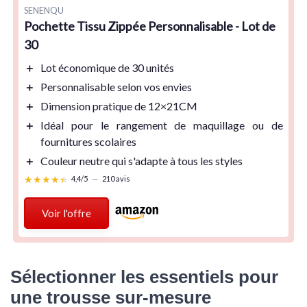
SENENQU
Pochette Tissu Zippée Personnalisable - Lot de
30
＋
Lot économique
de 30 unités
＋
Personnalisable
selon vos envies
＋
Dimension pratique
de 12×21CM
＋
Idéal pour le rangement
de maquillage ou de
fournitures scolaires
＋
Couleur neutre
qui s'adapte à tous les styles
★★★★★
★★★★★
4,4/5
—
210 avis
Voir l'offre
Sélectionner les essentiels pour
une trousse sur-mesure