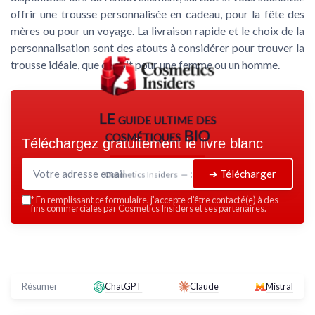
offrir une trousse personnalisée en cadeau, pour la fête des
mères ou pour un voyage. La livraison rapide et le choix de la
personnalisation sont des atouts à considérer pour trouver la
trousse idéale, que ce soit pour une femme ou un homme.
LE guide ultime des
cosmétiques BIO
Téléchargez gratuitement le livre blanc
➔ Télécharger
Cosmetics Insiders — 2026
*
En remplissant ce formulaire, j’accepte d’être contacté(e) à des
fins commerciales par Cosmetics Insiders et ses partenaires.
Résumer
ChatGPT
Claude
Mistral