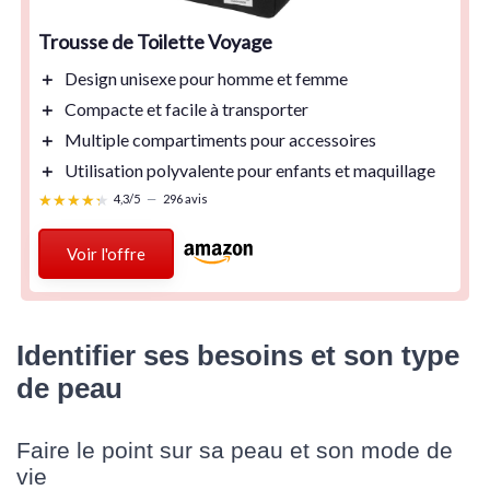
Trousse de Toilette Voyage
＋
Design
unisexe
pour homme et femme
＋
Compacte
et facile à transporter
＋
Multiple compartiments
pour accessoires
＋
Utilisation polyvalente
pour enfants et maquillage
★★★★★
★★★★★
4,3/5
—
296 avis
Voir l'offre
Identifier ses besoins et son type
de peau
Faire le point sur sa peau et son mode de
vie