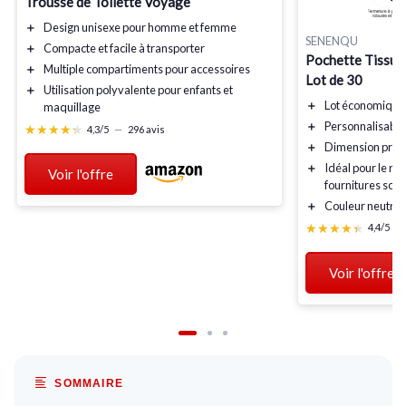
Trousse de Toilette Voyage
＋
Design
unisexe
pour homme et femme
SENENQU
＋
Compacte
et facile à transporter
Pochette Tissu Z
＋
Multiple compartiments
pour accessoires
Lot de 30
＋
Utilisation polyvalente
pour enfants et
＋
Lot économique
maquillage
＋
Personnalisable
★★★★★
★★★★★
4,3/5
—
296 avis
＋
Dimension prat
＋
Idéal pour le r
Voir l'offre
fournitures scol
＋
Couleur neutre
q
★★★★★
★★★★★
4,4/5
—
Voir l'offre
SOMMAIRE