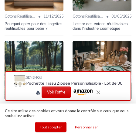
•
•
Cotons Réutilisables
11/12/2025
Cotons Réutilisables
01/05/2025
Pourquoi opter pour des lingettes
L'essor des cotons réutilisables
réutilisables pour bébé ?
dans l'industrie cosmétique
SENENQU
Pochette Tissu Zippée Personnalisable - Lot de 30
🔥
Voir l'offre
•
•
Cotons Réutilisables
30/04/2025
Pince à Épiler
27/01/2026
Ce site utilise des cookies et vous donne le contrôle sur ceux que vous
L'impact des cotons à
Les secrets des ciseaux à
souhaitez activer
démaquiller sur l'environnement
sourcils pour un regard parfait
Tout accepter
Personnaliser