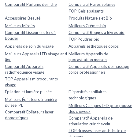
Comparatif Parfums de niche
Comparatif Huiles solaires
TOP Gels apaisants
Accessoires Beauté
Produits Naturels et Bio
Meilleurs Miroirs
Meilleurs Crèmes bio
Comparatif Lisseurs et fers à
Comparatif Rouges à lèvres bio
boucler
TOP Poudres bio
Appareils de soin du visage
Appareils esthétiques corps
Meilleurs Appareils LED visage anti-
Meilleurs Appareils de
âge
lipocavitation maison
Comparatif Appareils
Comparatif Appareils de massage
radiofréquence visage
corps professionnels
TOP Appareils microcourants
visage
Épilation et lumière pulsée
Dispositifs capillaires
technologiques
Meilleurs Épilateurs à lumière
pulsée IPL
Meilleurs Casques LED pour pousse
des cheveux
Comparatif Épilateurs laser
domestiques
Comparatif Appareils de
stimulation cuir chevelu
TOP Brosses laser anti-chute de
cheveux