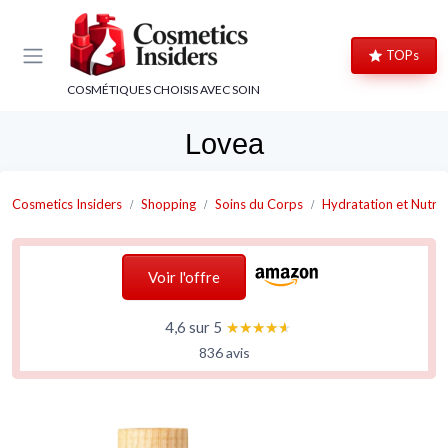
Panneau de gestion des cookies
TOPs
COSMÉTIQUES CHOISIS AVEC SOIN
Lovea
Cosmetics Insiders
Shopping
Soins du Corps
Hydratation et Nutrit
Voir l'offre
4,6 sur 5
★★★★★
★★★★★
836 avis