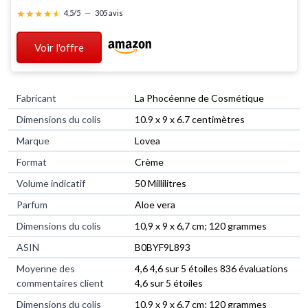
★★★★★
★★★★★
4,5/5
—
305 avis
Voir l'offre
Fabricant
‎La Phocéenne de Cosmétique
Dimensions du colis
‎10.9 x 9 x 6.7 centimètres
Marque
‎Lovea
Format
‎Crème
Volume indicatif
‎50 Millilitres
Parfum
‎Aloe vera
Dimensions du colis
‎10,9 x 9 x 6,7 cm; 120 grammes
ASIN
‎B0BYF9L893
Moyenne des
4,6 4,6 sur 5 étoiles 836 évaluations
commentaires client
4,6 sur 5 étoiles
Dimensions du colis
10,9 x 9 x 6,7 cm; 120 grammes