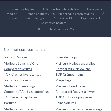
Mentions légales
Politique de confidentialité
Participer au
média ?
Grande enquête 2025 sur les produits cosmétiques
À
propos
Méthodologie
Kit média et RP
Rejoindre le club
Cosmetics Insiders
© Cosmetics Insiders 2026
Nos meilleurs comparatifs
Soins du Visage
Soins du Corps
Meilleurs Soins anti-âge
Meilleurs Huiles corporelles
Comparatif Sérums
Comparatif Gels douche
TOP Crèmes hydratantes
TOP Crèmes mains
Soins des Cheveux
Maquillage
Meilleurs Shampoings
Meilleurs Fond de teint
Comparatif Après-shampoings
Comparatif Rouges à lèvres
TOP Sérums capillaires
TOP Ombres à paupières
Parfums
Soins Solaires
Meilleurs Eaux de parfum
Meilleurs Crèmes solaires visage