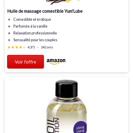
Huile de massage comestible Yum'Lube
＋
Comestible
et
érotique
＋
Parfumée à la vanille
＋
Relaxation professionnelle
＋
Sensualité
pour les couples
★★★★★
★★★★★
4,3/5
—
242 avis
Voir l'offre