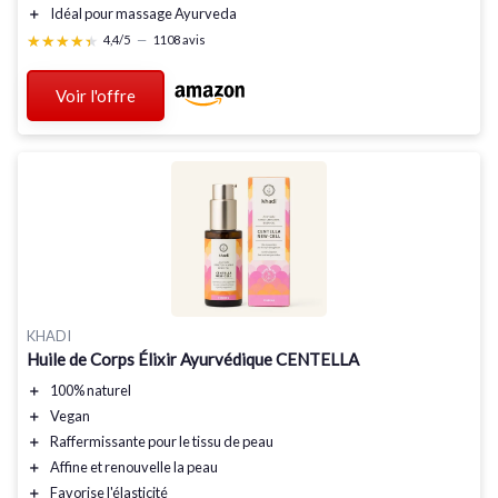
＋
Idéal pour massage Ayurveda
★★★★★
★★★★★
4,4/5
—
1108 avis
Voir l'offre
KHADI
Huile de Corps Élixir Ayurvédique CENTELLA
＋
100% naturel
＋
Vegan
＋
Raffermissante
pour le tissu de peau
＋
Affine
et renouvelle la peau
＋
Favorise l'élasticité