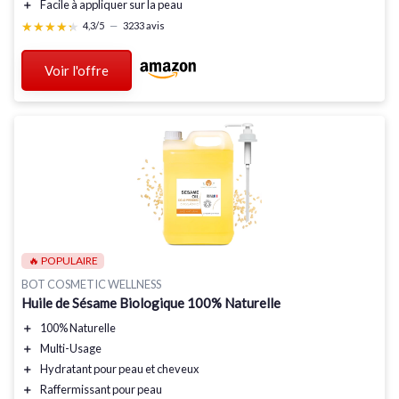
＋
Facile à appliquer
sur la peau
★★★★★
★★★★★
4,3/5
—
3233 avis
Voir l'offre
🔥 POPULAIRE
BOT COSMETIC WELLNESS
Huile de Sésame Biologique 100% Naturelle
＋
100% Naturelle
＋
Multi-Usage
＋
Hydratant
pour peau et cheveux
＋
Raffermissant
pour peau