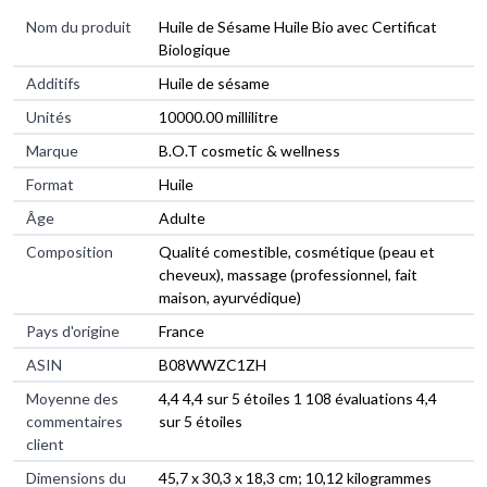
Nom du produit
‎Huile de Sésame Huile Bio avec Certificat
Biologique
Additifs
‎Huile de sésame
Unités
‎10000.00 millilitre
Marque
‎B.O.T cosmetic & wellness
Format
‎Huile
Âge
‎Adulte
Composition
‎Qualité comestible, cosmétique (peau et
cheveux), massage (professionnel, fait
maison, ayurvédique)
Pays d'origine
‎France
ASIN
B08WWZC1ZH
Moyenne des
4,4 4,4 sur 5 étoiles 1 108 évaluations 4,4
commentaires
sur 5 étoiles
client
Dimensions du
45,7 x 30,3 x 18,3 cm; 10,12 kilogrammes