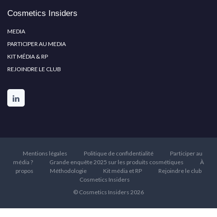
Cosmetics Insiders
MEDIA
PARTICIPER AU MEDIA
KIT MÉDIA & RP
REJOINDRE LE CLUB
Mentions légales
Politique de confidentialité
Participer au
média ?
Grande enquête 2025 sur les produits cosmétiques
À
propos
Méthodologie
Kit média et RP
Rejoindre le club
Cosmetics Insiders
© Cosmetics Insiders 2026