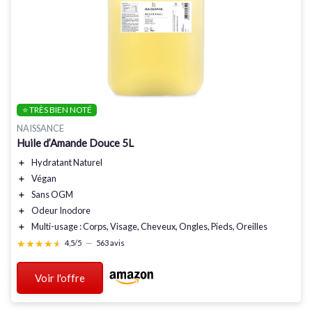
⭐ TRÈS BIEN NOTÉ
NAISSANCE
Huile d’Amande Douce 5L
＋
Hydratant Naturel
＋
Végan
＋
Sans OGM
＋
Odeur Inodore
＋
Multi-usage
: Corps, Visage, Cheveux, Ongles, Pieds, Oreilles
★★★★★
★★★★★
4,5/5
—
563 avis
Voir l'offre