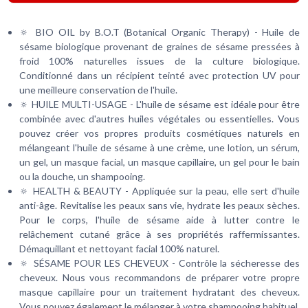
🔅 BIO OIL by B.O.T (Botanical Organic Therapy) - Huile de
sésame biologique provenant de graines de sésame pressées à
froid 100% naturelles issues de la culture biologique.
Conditionné dans un récipient teinté avec protection UV pour
une meilleure conservation de l'huile.
🔅 HUILE MULTI-USAGE - L'huile de sésame est idéale pour être
combinée avec d'autres huiles végétales ou essentielles. Vous
pouvez créer vos propres produits cosmétiques naturels en
mélangeant l'huile de sésame à une crème, une lotion, un sérum,
un gel, un masque facial, un masque capillaire, un gel pour le bain
ou la douche, un shampooing.
🔅 HEALTH & BEAUTY - Appliquée sur la peau, elle sert d'huile
anti-âge. Revitalise les peaux sans vie, hydrate les peaux sèches.
Pour le corps, l'huile de sésame aide à lutter contre le
relâchement cutané grâce à ses propriétés raffermissantes.
Démaquillant et nettoyant facial 100% naturel.
🔅 SÉSAME POUR LES CHEVEUX - Contrôle la sécheresse des
cheveux. Nous vous recommandons de préparer votre propre
masque capillaire pour un traitement hydratant des cheveux.
Vous pouvez également le mélanger à votre shampooing habituel.