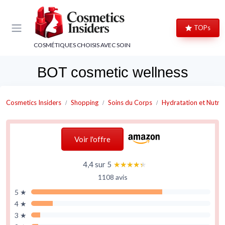
Panneau de gestion des cookies
TOPs
COSMÉTIQUES CHOISIS AVEC SOIN
BOT cosmetic wellness
Cosmetics Insiders
Shopping
Soins du Corps
Hydratation et Nutrit
Voir l'offre
4,4 sur 5
★★★★★
★★★★★
1108 avis
5 ★
4 ★
3 ★