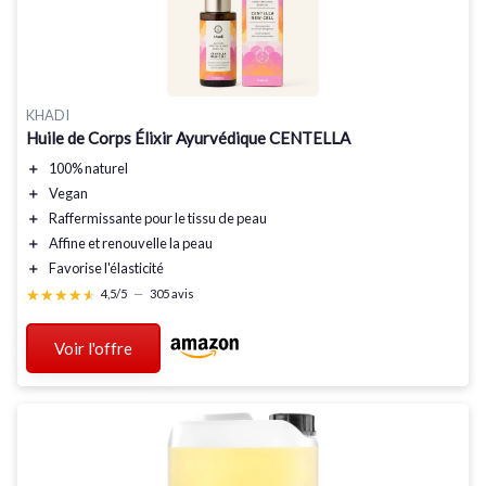
KHADI
Huile de Corps Élixir Ayurvédique CENTELLA
＋
100% naturel
＋
Vegan
＋
Raffermissante
pour le tissu de peau
＋
Affine
et renouvelle la peau
＋
Favorise l'élasticité
★★★★★
★★★★★
4,5/5
—
305 avis
Voir l'offre