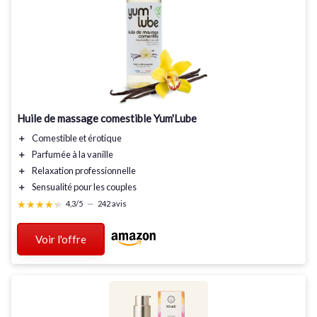
Huile de massage comestible Yum'Lube
＋
Comestible
et
érotique
＋
Parfumée à la vanille
＋
Relaxation professionnelle
＋
Sensualité
pour les couples
★★★★★
★★★★★
4,3/5
—
242 avis
Voir l'offre