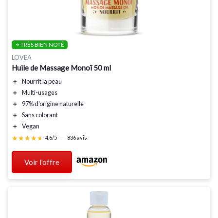
⭐ TRÈS BIEN NOTÉ
LOVEA
Huile de Massage Monoï 50 ml
＋
Nourrit
la peau
＋
Multi-usages
＋
97% d'origine naturelle
＋
Sans colorant
＋
Vegan
★★★★★
★★★★★
4,6/5
—
836 avis
Voir l'offre