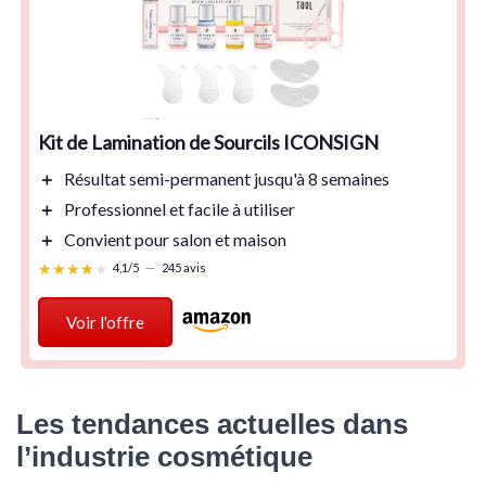
Kit de Lamination de Sourcils ICONSIGN
＋
Résultat
semi-permanent
jusqu'à
8 semaines
＋
Professionnel
et facile à utiliser
＋
Convient pour
salon
et
maison
★★★★★
★★★★★
4,1/5
—
245 avis
Voir l'offre
Les tendances actuelles dans
l’industrie cosmétique