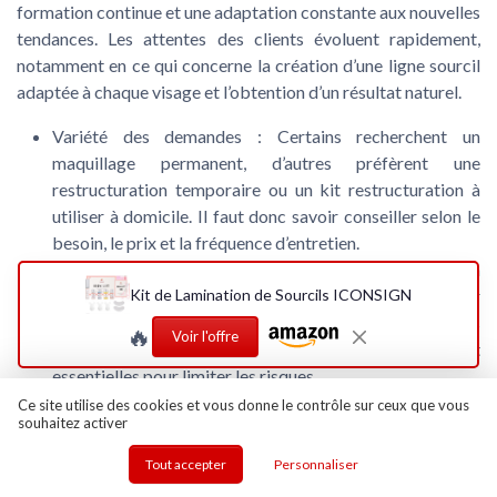
formation continue et une adaptation constante aux nouvelles
tendances. Les attentes des clients évoluent rapidement,
notamment en ce qui concerne la création d’une ligne sourcil
adaptée à chaque visage et l’obtention d’un résultat naturel.
Variété des demandes :
Certains recherchent un
maquillage permanent, d’autres préfèrent une
restructuration temporaire ou un kit restructuration à
utiliser à domicile. Il faut donc savoir conseiller selon le
besoin, le prix et la fréquence d’entretien.
Gestion des réactions cutanées :
Les soins visage et la
teinture peuvent provoquer des réactions, surtout sur
Kit de Lamination de Sourcils ICONSIGN
des peaux sensibles. L’expertise dans le choix des
🔥
Voir l'offre
produits et la connaissance des avis clients sont
essentielles pour limiter les risques.
Pression sur la livraison rapide :
Avec la montée de
Ce site utilise des cookies et vous donne le contrôle sur ceux que vous
souhaitez activer
l’achat en ligne, les instituts de beauté doivent proposer
des solutions rapides, que ce soit pour la livraison de
Tout accepter
Personnaliser
produits ou la prise de rendez-vous pour une