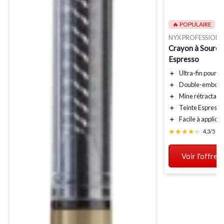
🔥 POPULAIRE
NYX PROFESSION
Crayon à Sourcil
Espresso
＋
Ultra-fin
pour un
＋
Double-embout
＋
Mine rétractabl
＋
Teinte Espresso
＋
Facile à appliqu
★★★★★
★★★★★
4,3/5
—
Voir l'offre