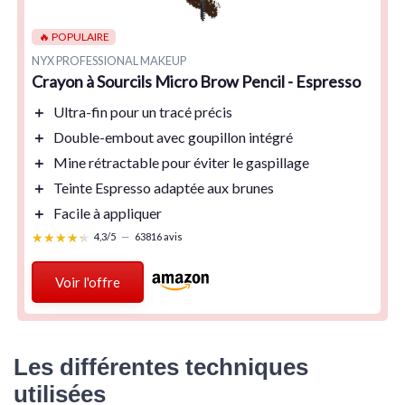
🔥 POPULAIRE
NYX PROFESSIONAL MAKEUP
Crayon à Sourcils Micro Brow Pencil - Espresso
＋
Ultra-fin
pour un tracé précis
＋
Double-embout
avec goupillon intégré
＋
Mine rétractable
pour éviter le gaspillage
＋
Teinte Espresso
adaptée aux brunes
＋
Facile à appliquer
★★★★★
★★★★★
4,3/5
—
63816 avis
Voir l'offre
Les différentes techniques
utilisées