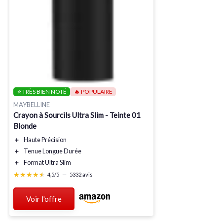
⭐ TRÈS BIEN NOTÉ
🔥 POPULAIRE
MAYBELLINE
Crayon à Sourcils Ultra Slim - Teinte 01
Blonde
＋
Haute Précision
＋
Tenue Longue Durée
＋
Format Ultra Slim
★★★★★
★★★★★
4,5/5
—
5332 avis
Voir l'offre