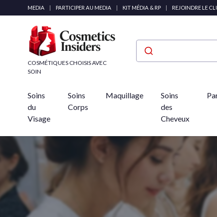
Panneau de gestion des cookies
MEDIA
|
PARTICIPER AU MEDIA
|
KIT MÉDIA & RP
|
REJOINDRE LE C
COSMÉTIQUES CHOISIS AVEC
SOIN
Soins
Soins
Maquillage
Soins
Pa
du
Corps
des
Visage
Cheveux