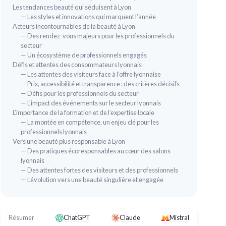
Les tendances beauté qui séduisent à Lyon
— Les styles et innovations qui marquent l’année
Acteurs incontournables de la beauté à Lyon
— Des rendez-vous majeurs pour les professionnels du
secteur
— Un écosystème de professionnels engagés
Défis et attentes des consommateurs lyonnais
— Les attentes des visiteurs face à l’offre lyonnaise
NEUTROGENA
— Prix, accessibilité et transparence : des critères décisifs
Aqua-Gel Hydro Boost 50 ml
⭐ T
— Défis pour les professionnels du secteur
＋
Hydratation intense grâce à
l'acide
Mas
— L’impact des événements sur le secteur lyonnais
hyaluronique
L’importance de la formation et de l’expertise locale
＋
＋
Convient à
tous types de peaux
— La montée en compétence, un enjeu clé pour les
＋
N
professionnels lyonnais
＋
Gel léger pour un
teint frais et éclatant
＋
Vers une beauté plus responsable à Lyon
★★★★★
★★★★★
4,3/5
—
476 avis
＋
I
— Des pratiques écoresponsables au cœur des salons
lyonnais
Voir l'offre
— Des attentes fortes des visiteurs et des professionnels
＋
P
— L’évolution vers une beauté singulière et engagée
★★
★★
Résumer
ChatGPT
Claude
Mistral