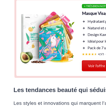
⭐ TRÈS BIEN NOT
Masque Visa
＋
Hydratant
＋
Naturel
et 
＋
Design Kaw
＋
Idéal pour 
＋
Pack de 7 u
★★★★★
★★★★★
4,5/5
Voir l'offre
Les tendances beauté qui sédui
Les styles et innovations qui marquent l