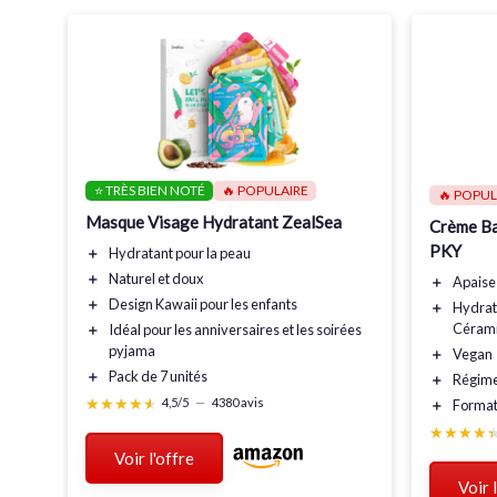
⭐ TRÈS BIEN NOTÉ
🔥 POPULAIRE
🔥 POPUL
Masque Visage Hydratant ZealSea
Crème Ba
PKY
＋
Hydratant
pour la peau
＋
Naturel
et doux
＋
Apaise
＋
Design Kawaii
pour les enfants
＋
Hydrat
Céram
＋
Idéal pour les anniversaires
et les soirées
pyjama
＋
Vegan
＋
Pack de 7 unités
＋
Régime
★★★★★
★★★★★
4,5/5
—
4380 avis
＋
Format
★★★★
★★★★
Voir l'offre
Voir 