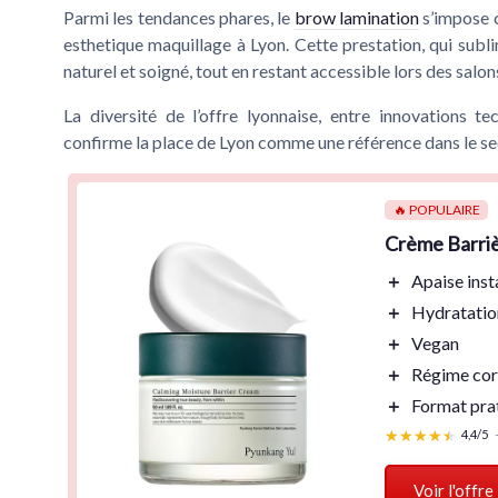
Parmi les tendances phares, le
brow lamination
s’impose c
esthetique maquillage à Lyon. Cette prestation, qui subli
naturel et soigné, tout en restant accessible lors des salon
La diversité de l’offre lyonnaise, entre innovations t
confirme la place de Lyon comme une référence dans le se
🔥 POPULAIRE
Crème Barri
＋
Apaise
inst
＋
Hydratatio
＋
Vegan
＋
Régime co
＋
Format pra
★★★★★
★★★★★
4,4/5
Voir l'offre