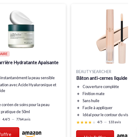
AIRE
rrière Hydratante Apaisante
BEAUTY SEARCHER
Bâton anti-cernes liquide #02
instantanément la peau sensible
ation
avec Acide Hyaluronique et
＋
Couverture complète
ide
＋
Finition mate
＋
Sans huile
 coréen
de soins pour la peau
＋
Facile à appliquer
 pratique de 50ml
＋
Idéal pour le contour du visage
★
★
4,4/5
—
7764 avis
★★★★★
★★★★★
4/5
—
133 avis
l'offre