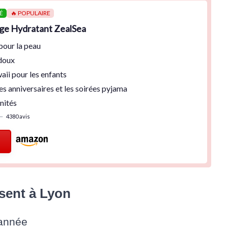
É
🔥 POPULAIRE
ge Hydratant ZealSea
pour la peau
doux
aii
pour les enfants
les anniversaires
et les soirées pyjama
nités
—
4380 avis
sent à Lyon
’année