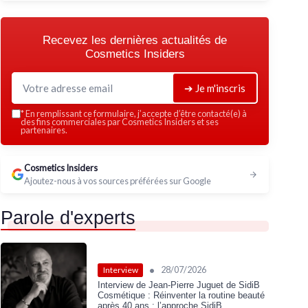
Recevez les dernières actualités de
Cosmetics Insiders
➔ Je m'inscris
*
En remplissant ce formulaire, j’accepte d’être contacté(e) à
des fins commerciales par Cosmetics Insiders et ses
partenaires.
Cosmetics Insiders
Ajoutez-nous à vos sources préférées sur Google
Parole d'experts
•
28/07/2026
Interview
Interview de Jean-Pierre Juguet de SidiB
Cosmétique : Réinventer la routine beauté
après 40 ans : l’approche SidiB