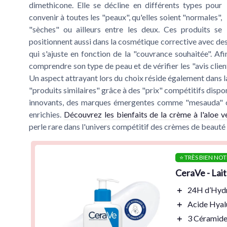
dimethicone. Elle se décline en différents types pour
convenir à toutes les "peaux", qu'elles soient "normales",
"sèches" ou ailleurs entre les deux. Ces produits se
positionnent aussi dans la cosmétique corrective avec des
qui s'ajuste en fonction de la "couvrance souhaitée". Afi
comprendre son type de peau et de vérifier les "avis clien
Un aspect attrayant lors du choix réside également dans la
"produits similaires" grâce à des "prix" compétitifs disp
innovants, des marques émergentes comme "mesauda" ou
enrichies.
Découvrez les bienfaits de la crème à l'aloe 
perle rare dans l'univers compétitif des crèmes de beauté 
⭐ TRÈS BIEN NOT
CeraVe - Lai
＋
24H d’Hydr
＋
Acide Hyal
＋
3 Céramid