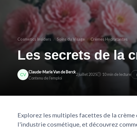
Cosmetics Insiders
Soins du Visage
Crèmes Hydratantes
Les secrets de la 
Claude-Marie Van de Berck
2 juillet 2025
10 min de lecture
Contenu de l'emploi
Explorez les multiples facettes de la crème
l'industrie cosmétique, et découvrez commen