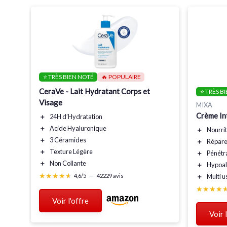
⭐ TRÈS BIEN NOTÉ
🔥 POPULAIRE
CeraVe - Lait Hydratant Corps et
⭐ TRÈS B
Visage
MIXA
Crème In
＋
24H d’Hydratation
s
＋
Acide Hyaluronique
＋
Nourri
＋
3 Céramides
＋
Répar
＋
Texture Légère
＋
Pénétr
＋
Non Collante
＋
Hypoal
★★★★★
★★★★★
4,6/5
—
42229 avis
＋
Multi 
★★★★
★★★★
Voir l'offre
Voir 