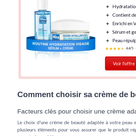
＋
Hydratatio
＋
Contient de
＋
Enrichi en
V
＋
Sérum et g
＋
Peau
répul
★★★★★
★★★★★
4,4/5
Voir l'offre
Comment choisir sa crème de b
Facteurs clés pour choisir une crème ad
Le choix d'une crème de beauté adaptée à votre peau es
plusieurs éléments pour vous assurer que le produit ré