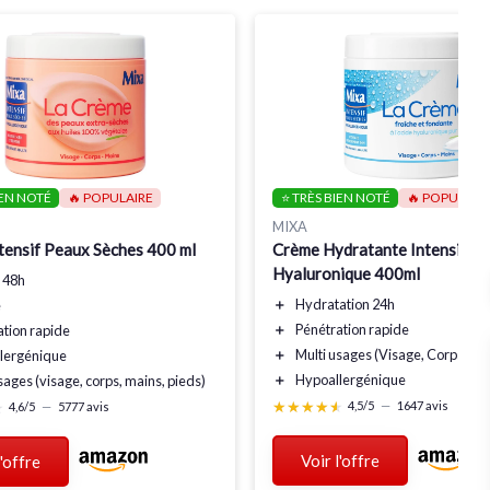
⭐ TRÈS BIEN NOTÉ
🔥 POPULAIR
IEN NOTÉ
🔥 POPULAIRE
MIXA
Crème Hydratante Intensive 
tensif Peaux Sèches 400 ml
Hyaluronique 400ml
t 48h
＋
Hydratation 24h
e
＋
Pénétration rapide
ation rapide
＋
Multi usages
(Visage, Corps, Mai
lergénique
＋
Hypoallergénique
usages
(visage, corps, mains, pieds)
★★★★★
★★★★★
★
★
4,5/5
—
1647 avis
4,6/5
—
5777 avis
Voir l'offre
l'offre