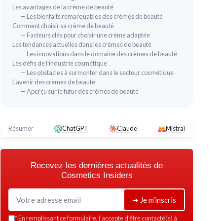
Les avantages de la crème de beauté
— Les bienfaits remarquables des crèmes de beauté
Comment choisir sa crème de beauté
— Facteurs clés pour choisir une crème adaptée
Les tendances actuelles dans les crèmes de beauté
— Les innovations dans le domaine des crèmes de beauté
Les défis de l'industrie cosmétique
— Les obstacles à surmonter dans le secteur cosmétique
⭐ T
L'avenir des crèmes de beauté
🔥 POPULAIRE
Cer
E
— Aperçu sur le futur des crèmes de beauté
Vis
MIXA
Hyalurogel Expert Peau Sensible
Acide
＋
＋
Hydratation
intense pendant 24 heures
＋
Résumer
ChatGPT
Claude
Mistral
＋
Contient de l'
Acide Hyaluronique Pur
＋
＋
Enrichi en
Vitamine B3
et
B5
＋
＋
Sérum et gel-crème en un
＋
N
ns, Pieds)
Recevez les dernières actualités de
＋
Peau
répulpe
et douce
★★
★★
Cosmetics Insiders
★★★★★
★★★★★
4,4/5
—
5744 avis
➔ Je m'inscris
Voir l'offre
*
En remplissant ce formulaire, j’accepte d’être contacté(e) à