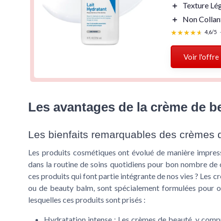
＋
Texture Lé
＋
Non Collan
★★★★★
★★★★★
4,6/5
Voir l'offre
Les avantages de la crème de b
Les bienfaits remarquables des crèmes 
Les produits cosmétiques ont évolué de manière impres
dans la routine de soins quotidiens pour bon nombre de
ces produits qui font partie intégrante de nos vies ? Les c
ou de beauty balm, sont spécialement formulées pour off
lesquelles ces produits sont prisés :
Hydratation intense
: Les crèmes de beauté, y compr