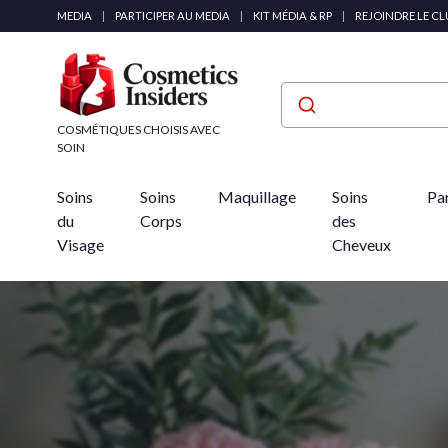
Panneau de gestion des cookies
MEDIA
|
PARTICIPER AU MEDIA
|
KIT MÉDIA & RP
|
REJOINDRE LE C
COSMÉTIQUES CHOISIS AVEC
SOIN
Soins
Soins
Maquillage
Soins
Pa
du
Corps
des
Visage
Cheveux