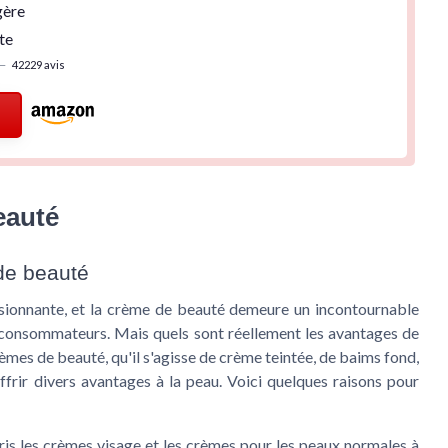
gère
te
—
42229 avis
eauté
de beauté
sionnante, et la crème de beauté demeure un incontournable
 consommateurs. Mais quels sont réellement les avantages de
rèmes de beauté, qu'il s'agisse de crème teintée, de baims fond,
rir divers avantages à la peau. Voici quelques raisons pour
is les crèmes visage et les crèmes pour les peaux normales à