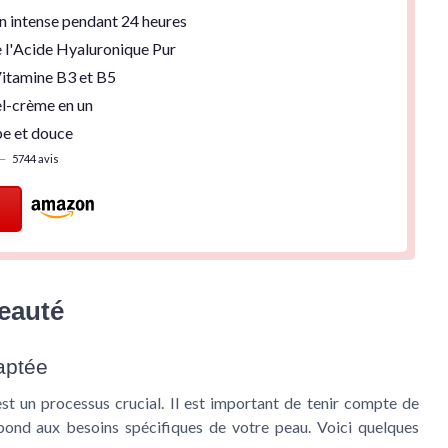
n
intense pendant 24 heures
 l'
Acide Hyaluronique Pur
itamine B3
et
B5
el-crème en un
pe
et douce
—
5744 avis
eauté
aptée
t un processus crucial. Il est important de tenir compte de
pond aux besoins spécifiques de votre peau. Voici quelques