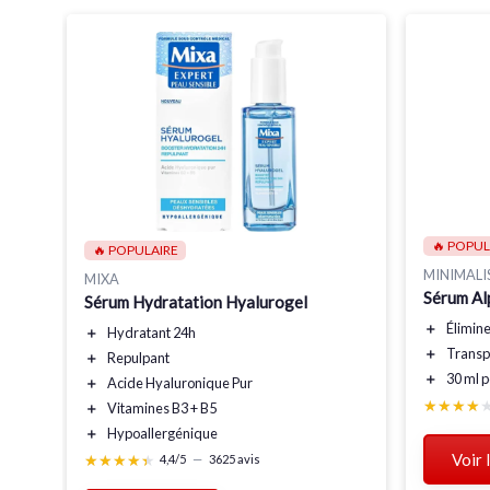
🔥 POPUL
🔥 POPULAIRE
ge et
MINIMALI
MIXA
Sérum Al
Sérum Hydratation Hyalurogel
＋
Élimin
＋
Hydratant 24h
＋
Transp
＋
Repulpant
＋
30 ml
p
＋
Acide Hyaluronique Pur
★★★★
★★★★
＋
Vitamines B3 + B5
＋
Hypoallergénique
Voir 
★★★★★
★★★★★
4,4/5
—
3625 avis