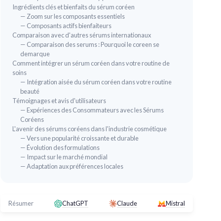
Ingrédients clés et bienfaits du sérum coréen
— Zoom sur les composants essentiels
— Composants actifs bienfaiteurs
Comparaison avec d'autres sérums internationaux
— Comparaison des serums : Pourquoi le coreen se
demarque
Comment intégrer un sérum coréen dans votre routine de
soins
— Intégration aisée du sérum coréen dans votre routine
beauté
Sérum BRÜUN SC - Ampoule de
Témoignages et avis d'utilisateurs
Cellules Souches
— Expériences des Consommateurs avec les Sérums
🔥 
＋
Boost de
micro-nourriture
pour le visage et
Coréens
MIX
le corps
L'avenir des sérums coréens dans l'industrie cosmétique
 ml
Sér
— Vers une popularité croissante et durable
＋
Peut être utilisé avec ou sans
stylo de
— Évolution des formulations
microneedling
＋
— Impact sur le marché mondial
＋
Formule à base de
cellules souches
＋
— Adaptation aux préférences locales
＋
Contenance de
1,18 fl.oz
＋
ions
＋
Soin de la peau de
qualité coréenne
＋
V
★★★★★
★★★★★
＋
4,3/5
—
741 avis
Résumer
ChatGPT
Claude
Mistral
★★
★★
Voir l'offre