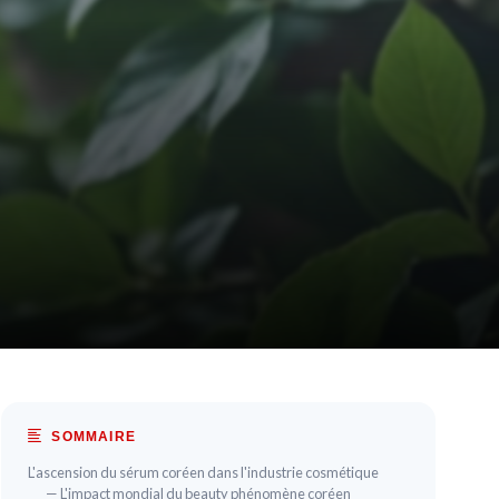
SOMMAIRE
L'ascension du sérum coréen dans l'industrie cosmétique
— L'impact mondial du beauty phénomène coréen