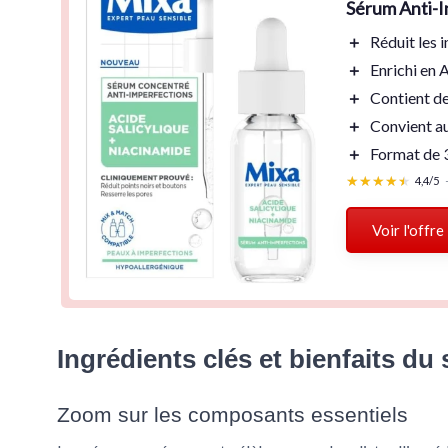
Sérum Anti-I
＋
Réduit
les 
＋
Enrichi en
A
＋
Contient de
＋
Convient a
＋
Format de
★★★★★
★★★★★
4,4/5
Voir l'offre
Ingrédients clés et bienfaits d
Zoom sur les composants essentiels