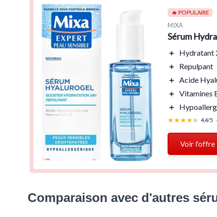
🔥 POPULAIRE
MIXA
Sérum Hydra
＋
Hydratant
＋
Repulpant
＋
Acide Hyal
＋
Vitamines 
＋
Hypoallerg
★★★★★
★★★★★
4,4/5
Voir l'offre
Comparaison avec d'autres sér