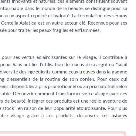
dients innovants et naturels, ces éléments constituent souvent
contournable dans le monde de la beauté, se distingue pour sa
la peau un aspect repulpé et hydraté. La formulation des sérums
 Centella Asiatica est un autre acteur clé. Reconnue pour ses
isée pour traiter les peaux fragiles et enflammées.
pour ses vertus éclaircissantes sur le visage, il contribue à
 peau. Sans oublier l'utilisation de mucus d'escargot ou "snail
La diversité des ingrédients comme ceux trouvés dans la gamme
 d'essentiels de la routine de soin coréen. Pour ceux qui
éens, disponibles à prix promotionnel ou au prix habituel selon
déniable. Découvrir comment transformer votre visage avec ces
rs de beauté, intégrer ces produits est une réelle aventure de
 stock" en raison de leur popularité étourdissante. Pour plus
votre visage grâce à ces produits, découvrez ces
astuces