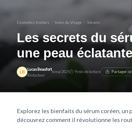
Cosmetics Insiders
Soins du Visage
Sérums
Les secrets du sé
une peau éclatant
Lucas Beaufort
6 mai 2025
9 min de lecture
Partager ce
Rédacteur
Explorez les bienfaits du sérum coréen, un 
découvrez comment il révolutionne les routi