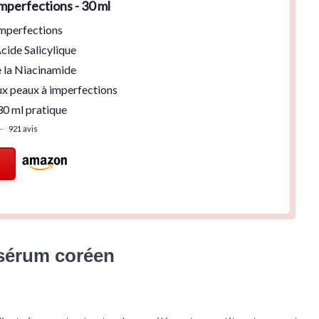
mperfections - 30 ml
imperfections
cide Salicylique
 la
Niacinamide
ux peaux
à imperfections
30 ml
pratique
—
921 avis
u sérum coréen