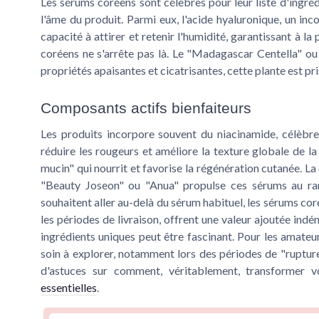
Les sérums coréens sont célèbres pour leur liste d'ingré
l'âme du produit. Parmi eux, l'acide hyaluronique, un in
capacité à attirer et retenir l'humidité, garantissant à 
coréens ne s'arrête pas là. Le "Madagascar Centella" ou
propriétés apaisantes et cicatrisantes, cette plante est pr
Composants actifs bienfaiteurs
Les produits incorpore souvent du niacinamide, célèbre 
réduire les rougeurs et améliore la texture globale de la
mucin" qui nourrit et favorise la régénération cutanée. 
"Beauty Joseon" ou "Anua" propulse ces sérums au rang
souhaitent aller au-delà du sérum habituel, les sérums cor
les périodes de livraison, offrent une valeur ajoutée in
ingrédients uniques peut être fascinant. Pour les amateu
soin à explorer, notamment lors des périodes de "rupture
d'astuces sur comment, véritablement, transformer 
essentielles
.