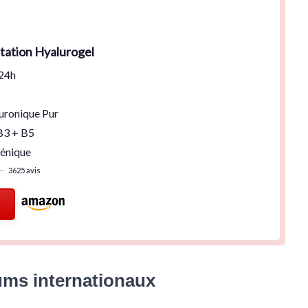
tation Hyalurogel
 24h
uronique Pur
B3 + B5
énique
—
3625 avis
ums internationaux