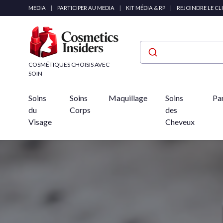
Panneau de gestion des cookies
MEDIA
|
PARTICIPER AU MEDIA
|
KIT MÉDIA & RP
|
REJOINDRE LE C
COSMÉTIQUES CHOISIS AVEC
SOIN
Soins
Soins
Maquillage
Soins
Pa
du
Corps
des
Visage
Cheveux