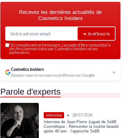
Recevez les dernières actualités de
Cosmetics Insiders
➔ Je m'inscris
*
En remplissant ce formulaire, j’accepte d’être contacté(e) à
des fins commerciales par Cosmetics Insiders et ses
partenaires.
Cosmetics Insiders
Ajoutez-nous à vos sources préférées sur Google
Parole d'experts
•
28/07/2026
Interview
Interview de Jean-Pierre Juguet de SidiB
Cosmétique : Réinventer la routine beauté
après 40 ans : l’approche SidiB