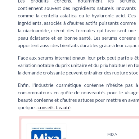
Les produits coréens, notamment les serums,
contiennent souvent des ingrédients naturels innovants
comme la
centella asiatica
ou le
hyaluronic acid
. Ces
ingrédients, associés à d'autres actifs puissants comme
la
niacinamide
, créent des formules qui favorisent une
peau éclatante et en bonne santé. Les
serums coreens
n
apportent aussi des bienfaits durables grâce à leur capac
Face aux serums internationaux, leur prix peut parfois 
variation notable du
prix unitaire
et du
prix habituel
en fo
la demande croissante peuvent entraîner des
rupture stoc
Enfin, l'industrie cosmétique coréenne n'hésite pas
consommateurs en quête de nouveautés pour le
visage
beauté coréenne et d'autres astuces pour mettre en avan
quelques
conseils beauté
.
MIXA