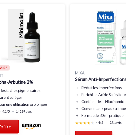
AIRE
MIXA
ST
Sérum Anti-Imperfections - 30
pha-Arbutine 2%
＋
Réduit
les imperfections
e
les taches pigmentaires
＋
Enrichi en
Acide Salicylique
arent
et léger
＋
Contient de la
Niacinamide
our une utilisation prolongée
＋
Convient aux peaux
à imperfect
★
★
4,1/5
—
14289 avis
＋
Format de
30 ml
pratique
★★★★★
★★★★★
4,4/5
—
921 avis
l'offre