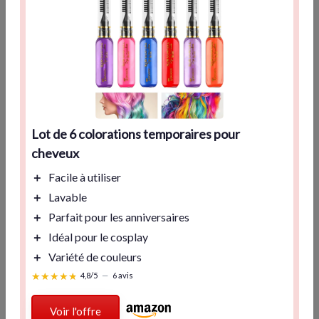
peuvent-être précieux pour évaluer la tenue, l'efficacité et la
fiabilité du mascara.
Lot de 6 colorations temporaires pour
cheveux
＋
Facile à utiliser
＋
Lavable
＋
Parfait pour les anniversaires
HC PRESTIGE
＋
Idéal pour le cosplay
Masque Cheveux Brillance Extrême 250ml
＋
Variété de couleurs
＋
Brillance Extrême
★★★★★
★★★★★
4,8/5
—
6 avis
＋
Régénération Profonde
＋
Collagène de Caviar
Voir l'offre