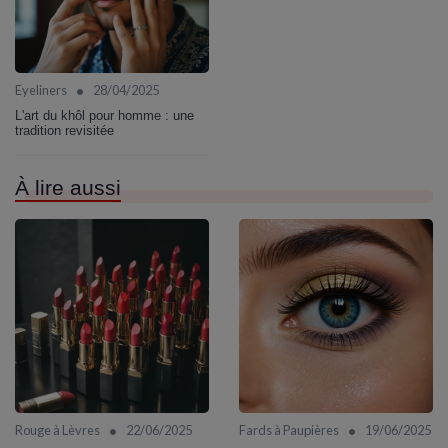
•
Eyeliners
28/04/2025
L'art du khôl pour homme : une
tradition revisitée
À lire aussi
•
•
Rouge à Lèvres
22/06/2025
Fards à Paupières
19/06/2025