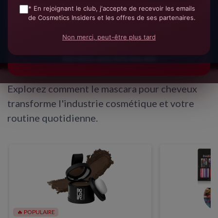
* En rejoignant le club, j'accepte de recevoir les emails
Sarah Da Silva
de Cosmetics Insiders et les offres de ses partenaires.
* En remplissant ce formulaire, j'accepte d'être
16 août 2025
Analyste de tendances de recrutement
contacté(e) à des fins commerciales par Cosmetics
Non merci, peut-être plus tard
Insiders et ses partenaires.
9 min de lecture
Partager cette page
Non merci, peut-être plus tard
Explorez comment le mascara pour cheveux
transforme l'industrie cosmétique et votre
routine quotidienne.
🔥 POPULAIRE