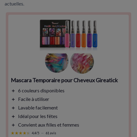
actuelles.
Mascara Temporaire pour Cheveux Gireatick
＋
6 couleurs
disponibles
＋
Facile à utiliser
＋
Lavable
facilement
＋
Idéal pour les fêtes
＋
Convient aux filles et femmes
★★★★★
★★★★★
4,4/5
—
61 avis