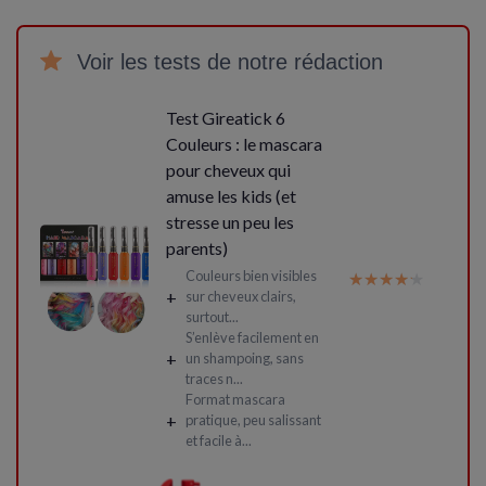
Voir les tests de notre rédaction
Test Gireatick 6
Couleurs : le mascara
pour cheveux qui
amuse les kids (et
stresse un peu les
parents)
Couleurs bien visibles
★★★★★
★★★★★
+
sur cheveux clairs,
surtout...
S’enlève facilement en
+
un shampoing, sans
traces n...
Format mascara
+
pratique, peu salissant
et facile à...