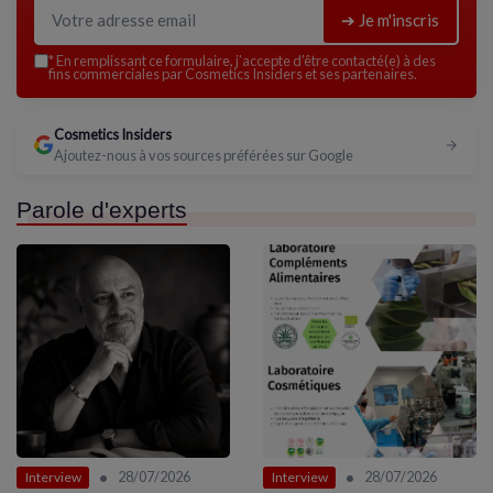
➔ Je m'inscris
*
En remplissant ce formulaire, j’accepte d’être contacté(e) à des
fins commerciales par Cosmetics Insiders et ses partenaires.
Cosmetics Insiders
Ajoutez-nous à vos sources préférées sur Google
Parole d'experts
•
•
28/07/2026
28/07/2026
Interview
Interview