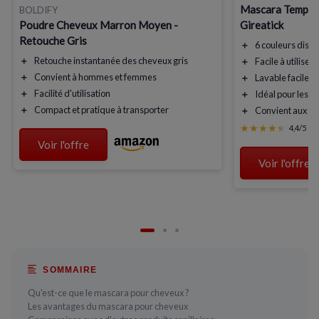
Mascara Tempor
BOLDIFY
Poudre Cheveux Marron Moyen -
Gireatick
Retouche Gris
＋
6 couleurs
dispo
＋
Retouche instantanée
des cheveux gris
＋
Facile à utiliser
＋
Convient à
hommes et femmes
＋
Lavable
facilem
＋
Facilité d'utilisation
＋
Idéal pour les fê
＋
Compact et
pratique
à transporter
＋
Convient aux fil
★★★★★
★★★★★
4,4/5
—
Voir l'offre
Voir l'offre
SOMMAIRE
Qu'est-ce que le mascara pour cheveux ?
Les avantages du mascara pour cheveux